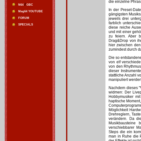
die einzelne Phras
/
N64
GBC
In der Preset-Dat
Mag64 YOUTUBE
gängigsten Musiksp
FORUM
jeweils drei unt
farblich untersch
SPECIALS
diese reiche Ausw
und mit einer geh
zu feiern. Aber 
Drag&Drop von ihr
hier zwischen den 
zumindest durch d
Die so entstandene
von elf verschiede
von den Rhythmusi
dieser Instrument
stattliche Anzahl 
manipuliert werden
Nachdem dieses "Vo
widmen: Der Livep
Hobbymusiker mit
haptische Moment,
Computerprogramme
Möglichkeit Hardw
Drehreglern, Tast
verändern. Da die
Musikbausteine b
verschiebbarer M
Steps die ein kom
man in Ruhe die P
der Effekte ist ni