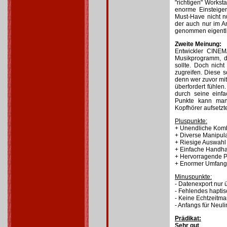
"richtigen" Worksta
enorme Einsteiger
Must-Have nicht nu
der auch nur im An
genommen eigentlic
Zweite Meinung:
Entwickler CINEMA
Musikprogramm, d
sollte. Doch nich
zugreifen. Diese s
denn wer zuvor mit
überfordert fühlen
durch seine einf
Punkte kann man 
Kopfhörer aufsetz
Pluspunkte:
+ Unendliche Komb
+ Diverse Manipul
+ Riesige Auswahl 
+ Einfache Handh
+ Hervorragende P
+ Enormer Umfang
Minuspunkte:
- Datenexport nur 
- Fehlendes hapti
- Keine Echtzeitma
- Anfangs für Neul
Prädikat:
Sehr gut