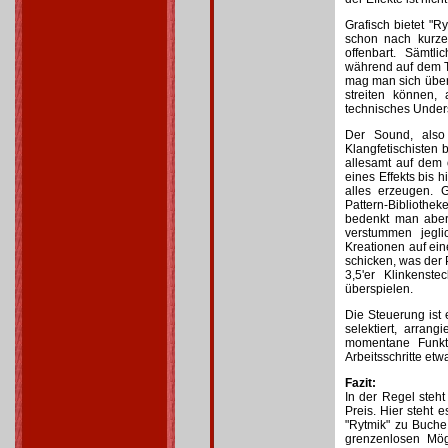
Grafisch bietet "R
schon nach kurze
offenbart. Sämtl
während auf dem To
mag man sich über
streiten können,
technisches Unders
Der Sound, also 
Klangfetischisten 
allesamt auf dem 
eines Effekts bis
alles erzeugen. 
Pattern-Bibliothek
bedenkt man aber,
verstummen jegli
Kreationen auf e
schicken, was der 
3,5'er Klinkens
überspielen.
Die Steuerung ist 
selektiert, arran
momentane Funkti
Arbeitsschritte et
Fazit:
In der Regel steh
Preis. Hier steht 
"Rytmik" zu Buche
grenzenlosen Mögl