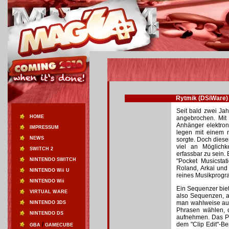
Rytmik (DSiWare)
Seit bald zwei Ja
HOME
angebrochen. Mit
Anhänger elektron
IMPRESSUM
legen mit einem m
NEWS
sorgte. Doch dieser
viel an Möglichk
SWITCH 2
erfassbar zu sein
NINTENDO SWITCH
"Pocket Musicsta
Roland, Arkai und
NINTENDO Wii U
reines Musikprogr
NINTENDO Wii
Ein Sequenzer biet
VIRTUAL WARE
also Sequenzen, a
man wahlweise aus 
NINTENDO 3DS
Phrasen wählen, o
NINTENDO DS
aufnehmen. Das Pr
/
dem "Clip Edit"-B
GBA
GAMECUBE