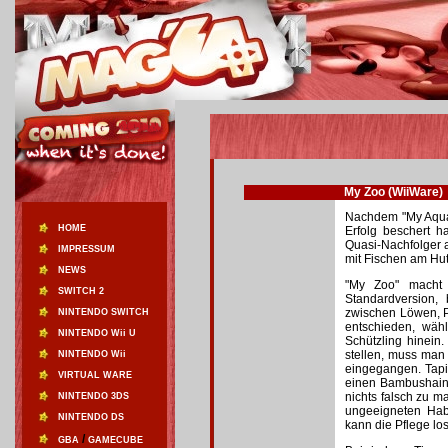
My Zoo (WiiWare)
Nachdem "My Aquar
HOME
Erfolg beschert h
Quasi-Nachfolger au
IMPRESSUM
mit Fischen am Hu
NEWS
"My Zoo" macht 
SWITCH 2
Standardversion,
zwischen Löwen, Pa
NINTENDO SWITCH
entschieden, wäh
NINTENDO Wii U
Schützling hinein
stellen, muss man
NINTENDO Wii
eingegangen. Tapi
VIRTUAL WARE
einen Bambushain 
nichts falsch zu m
NINTENDO 3DS
ungeeigneten Habi
NINTENDO DS
kann die Pflege lo
/
GBA
GAMECUBE