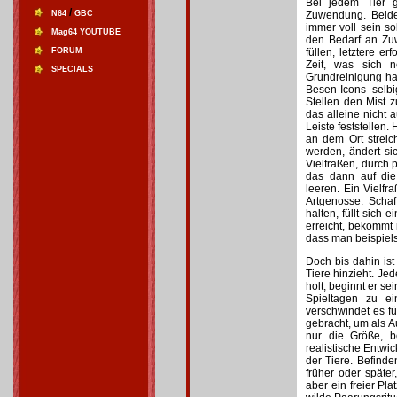
Bei jedem Tier g
/
N64
GBC
Zuwendung. Beide 
immer voll sein sol
Mag64 YOUTUBE
den Bedarf an Zuw
FORUM
füllen, letztere e
Zeit, was sich n
SPECIALS
Grundreinigung ha
Besen-Icons sel
Stellen den Mist zu
das alleine nicht 
Leiste feststellen.
an dem Ort streic
werden, ändert si
Vielfraßen, durch
das dann auf die
leeren. Ein Vielfr
Artgenosse. Scha
halten, füllt sich 
erreicht, bekommt
dass man beispiels
Doch bis dahin ist
Tiere hinzieht. J
holt, beginnt er se
Spieltagen zu ei
verschwindet es f
gebracht, um als 
nur die Größe, b
realistische Entw
der Tiere. Befind
früher oder spät
aber ein freier Pl