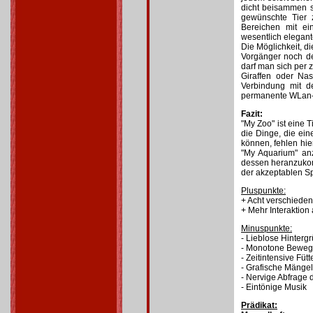
dicht beisammen s
gewünschte Tier 
Bereichen mit e
wesentlich elegant
Die Möglichkeit, d
Vorgänger noch de
darf man sich per 
Giraffen oder Na
Verbindung mit d
permanente WLan-Ve
Fazit:
"My Zoo" ist eine T
die Dinge, die ei
können, fehlen hier
"My Aquarium" anz
dessen heranzukom
der akzeptablen Sp
Pluspunkte:
+ Acht verschieden
+ Mehr Interaktion
Minuspunkte:
- Lieblose Hinterg
- Monotone Beweg
- Zeitintensive Füt
- Grafische Mängel
- Nervige Abfrage
- Eintönige Musik
Prädikat: