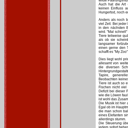
wilde Paarungsritua
Auch hat die Art
keinen Einfluss a
Hungertod, noch en
Anders als noch b
viel Zeit. Bei jede
in den nächsten B
wird. "Mal schnell"
Tiere teilweise q
als ob sie schei
langsamer fortzu
einen gerne den T
schafft es "My Zoo"
Dies liegt wohl pr
allesamt von weite
die diversen Sch
Hintergrundgestal
Tapire, generel
Beobachten keine
Tiere ist auch so
Fischen nicht vie
Defizit bei dieser
wie die Löwen faul
ist wohl das Zusa
Die Musik ist hier
Egal ob im Hauptme
die man schon bal
eines Elefanten s
allerdings stumm.
Die Steuerung übe
jedem sofort beher