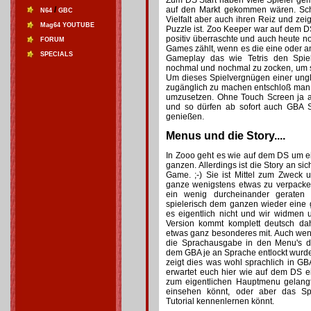
Zum DS Start haben viele Spieler ge
/
auf den Markt gekommen wären. Sch
N64
GBC
Vielfalt aber auch ihren Reiz und zeig
Mag64 YOUTUBE
Puzzle ist. Zoo Keeper war auf dem D
positiv überraschte und auch heute 
FORUM
Games zählt, wenn es die eine oder an
SPECIALS
Gameplay das wie Tetris den Spie
nochmal und nochmal zu zocken, um 
Um dieses Spielvergnügen einer ung
zugänglich zu machen entschloß man
umzusetzen. Ohne Touch Screen ja 
und so dürfen ab sofort auch GBA 
genießen.
Menus und die Story....
In Zooo geht es wie auf dem DS um e
ganzen. Allerdings ist die Story an sich
Game. ;-) Sie ist Mittel zum Zweck 
ganze wenigstens etwas zu verpacken
ein wenig durcheinander geraten
spielerisch dem ganzen wieder eine
es eigentlich nicht und wir widmen
Version kommt komplett deutsch da
etwas ganz besonderes mit. Auch wenn
die Sprachausgabe in den Menu's d
dem GBA je an Sprache entlockt wurd
zeigt dies was wohl sprachlich in G
erwartet euch hier wie auf dem DS e
zum eigentlichen Hauptmenu gelang
einsehen könnt, oder aber das Sp
Tutorial kennenlernen könnt.