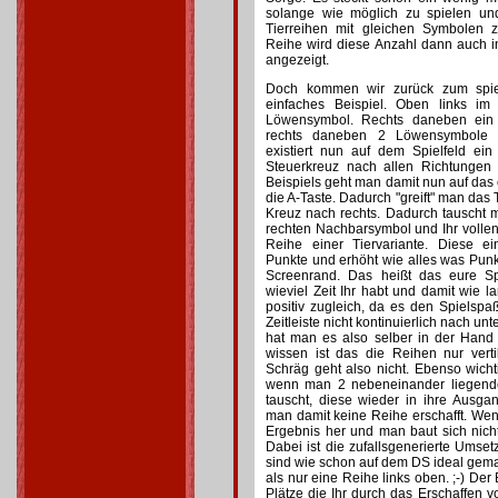
solange wie möglich zu spielen un
Tierreihen mit gleichen Symbolen z
Reihe wird diese Anzahl dann auch i
angezeigt.
Doch kommen wir zurück zum spiel
einfaches Beispiel. Oben links im 
Löwensymbol. Rechts daneben ein 
rechts daneben 2 Löwensymbole 
existiert nun auf dem Spielfeld ein
Steuerkreuz nach allen Richtungen
Beispiels geht man damit nun auf da
die A-Taste. Dadurch "greift" man das 
Kreuz nach rechts. Dadurch tauscht
rechten Nachbarsymbol und Ihr vollen
Reihe einer Tiervariante. Diese ei
Punkte und erhöht wie alles was Punkt
Screenrand. Das heißt das eure Spi
wieviel Zeit Ihr habt und damit wie la
positiv zugleich, da es den Spielsp
Zeitleiste nicht kontinuierlich nach unt
hat man es also selber in der Hand 
wissen ist das die Reihen nur verti
Schräg geht also nicht. Ebenso wicht
wenn man 2 nebeneinander liegende
tauscht, diese wieder in ihre Ausg
man damit keine Reihe erschafft. Wen
Ergebnis her und man baut sich nich
Dabei ist die zufallsgenerierte Ums
sind wie schon auf dem DS ideal gemac
als nur eine Reihe links oben. ;-) Der 
Plätze die Ihr durch das Erschaffen vo