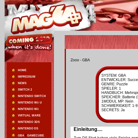
Zooo - GBA
HOME
SYSTEM: GBA
IMPRESSUM
ENTWICKLER: Succe
NEWS
GENRE: Puzzle
SPIELER: 1
SWITCH 2
HANDBUCH: Mehrspr
NINTENDO SWITCH
SPEICHER: Batterie (
1MODUL MP: Nein
NINTENDO Wii U
SCHWIERIGKEIT: 1-9
NINTENDO Wii
SECRETS: Ja
VIRTUAL WARE
NINTENDO 3DS
Einleitung....
NINTENDO DS
/
GBA
GAMECUBE