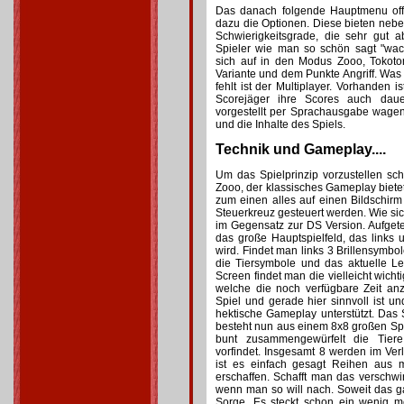
Das danach folgende Hauptmenu off
dazu die Optionen. Diese bieten neb
Schwierigkeitsgrade, die sehr gut 
Spieler wie man so schön sagt "wac
sich auf in den Modus Zooo, Tokoto
Variante und dem Punkte Angriff. Was
fehlt ist der Multiplayer. Vorhanden is
Scorejäger ihre Scores auch dauer
vorgestellt per Sprachausgabe wagen 
und die Inhalte des Spiels.
Technik und Gameplay....
Um das Spielprinzip vorzustellen s
Zooo, der klassisches Gameplay biet
zum einen alles auf einen Bildschir
Steuerkreuz gesteuert werden. Wie sic
im Gegensatz zur DS Version. Aufgetei
das große Hauptspielfeld, das links
wird. Findet man links 3 Brillensymbo
die Tiersymbole und das aktuelle L
Screen findet man die vielleicht wicht
welche die noch verfügbare Zeit an
Spiel und gerade hier sinnvoll ist 
hektische Gameplay unterstützt. Das S
besteht nun aus einem 8x8 großen Spi
bunt zusammengewürfelt die Tiere
vorfindet. Insgesamt 8 werden im Verl
ist es einfach gesagt Reihen aus 
erschaffen. Schafft man das verschwi
wenn man so will nach. Soweit das ga
Sorge. Es steckt schon ein wenig me