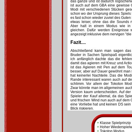
das ganze und ist dadurch logischerw
ist auch auf dem GBA eine gewisse 
Modi mit verschiedenen Stücken ges
schon wo der Ursprung dieses Spiels li
es fast schon wieder zuviel des Guten i
etwas leiser, ohne das die Sounds n
Aber halt in einem Modus wie in 
gleichen. Dafür werden Ereignisse
angezeigt inklusive dem nervigen "die 
Fazit....
Abschließend kann man sagen da
Bruder in Sachen Spielspaß eigentli
ich anfänglich dachte das die fehl
damit das agieren mit Kreuz und Action
ist das Agieren mit Pen auf dem T
besser, aber auf Dauer gewöhnt man
hat keinerlei Nachteile. Das die Mo
Rande interessant waren auch auf dem
schlimm. Vor allem der Tokoton Modu
Zwar könnte man im allgemeinen auc
Version kaum unterscheiden. Auf der
Spieler der Kauf allemal, da das Spie
und frischen Wind nun auch auf dem G
eine Vorliebe hat und keinen DS sein 
Blick riskieren.
+
Klasse Spielprinzip
+
Hoher Wiederspielw
+
Tokoton Modus