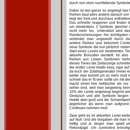
durch von oben nachfallende Symbole 
Dabei ist das ganze so angelegt das I
Reihen baut alles andere danach von
liegt der Kick und durchaus enthaltene
Das schnelle reagieren und finden 
um mindestens 3 Symbole gleicher A
nicht mehr los. Unterstützt wird 
Randerscheinungen. Am wichtigsten n
verbindet man ungewollt durch d
andere Reihen und bekommt Combos
neue Symbole die nun plötzlich neben
Start eines Levels ein bestimmtes T
aktuelle Bonustier darstellt. Ist a
Reihen aus Löwen Symbolen mehr 
dieses Tieres die Zeitanzeige schneller
die ersten Level relativ easy, egal au
da euch der Zufallsgenerator immer ei
weiter man kommt um so mehr muß m
schnell das er fit sein sollte um mit d
macht einen hier hektischer als nu
sehen sind, weil man langwierig kein
10% der Leiste angelangt beginnt w
Geräusch und alle Symbole fangen 
Hektik aber groß und die Schweißperlen
ärgerlicher als wenn man aufgrund 
Continues nehmen muß.
Zwar geht es im aktuellen Level weite
auf Null. Und die Vorgaben die man h
heftig und je länger man spielt 
Rekordjagd. Um zumindest brenzlig