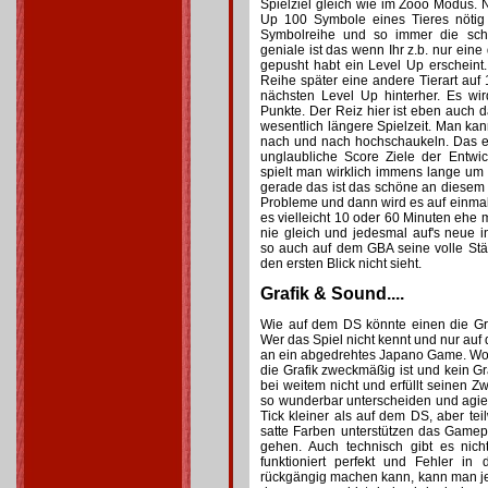
Spielziel gleich wie im Zooo Modus. Nu
Up 100 Symbole eines Tieres nötig 
Symbolreihe und so immer die sch
geniale ist das wenn Ihr z.b. nur eine
gepusht habt ein Level Up erscheint.
Reihe später eine andere Tierart auf 
nächsten Level Up hinterher. Es wi
Punkte. Der Reiz hier ist eben auch d
wesentlich längere Spielzeit. Man kan
nach und nach hochschaukeln. Das ei
unglaubliche Score Ziele der Entwickl
spielt man wirklich immens lange um 
gerade das ist das schöne an diesem
Probleme und dann wird es auf einma
es vielleicht 10 oder 60 Minuten ehe 
nie gleich und jedesmal auf's neue in
so auch auf dem GBA seine volle St
den ersten Blick nicht sieht.
Grafik & Sound....
Wie auf dem DS könnte einen die Gr
Wer das Spiel nicht kennt und nur auf
an ein abgedrehtes Japano Game. Wo
die Grafik zweckmäßig ist und kein G
bei weitem nicht und erfüllt seinen 
so wunderbar unterscheiden und agie
Tick kleiner als auf dem DS, aber tei
satte Farben unterstützen das Game
gehen. Auch technisch gibt es nich
funktioniert perfekt und Fehler i
rückgängig machen kann, kann man je