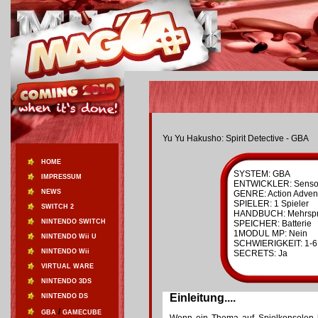
Yu Yu Hakusho: Spirit Detective - GBA
HOME
SYSTEM: GBA
IMPRESSUM
ENTWICKLER: Senso
NEWS
GENRE: Action Adven
SPIELER: 1 Spieler
SWITCH 2
HANDBUCH: Mehrspr
NINTENDO SWITCH
SPEICHER: Batterie
1MODUL MP: Nein
NINTENDO Wii U
SCHWIERIGKEIT: 1-6
NINTENDO Wii
SECRETS: Ja
VIRTUAL WARE
NINTENDO 3DS
Einleitung....
NINTENDO DS
/
GBA
GAMECUBE