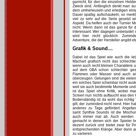
garnicht, für den die einzelnen Helde
Zweck sind. Anfänglich denkt man au
dem umherwuseln und erledigen einig
Dauer spaßig aufschaukeln, so merk
viel zu sehr auf die Serie gesetzt w
Aspekt. Da helfen auch der Turnier
nicht. Wenn dann ist das ganze für 
interessant. Wer dagegen unbelastet s
wird hier nicht glücklich. Zumind
Adventure, die der Hersteller angibt e
Grafik & Sound....
Dabei ist das Spiel wie auch die le
Machart grafisch nicht das schlechte
wenn auch recht kleinen Charaktere 
auf dem GBA schon schlechter ges
Flammen oder Wasser sind auch ani
überzeugen. Gelungen sind die vielen
ein solches Spiel scheinbar nicht au
weil sie auch bestimmte Momente und
ist das Spiel ohne Kritik, wobei 
Screen nun nichts auftaucht was den
Bodenständig ist da wohl das richtig
gilt, der zumindest nicht nervt. Hier
anderes zu Tage gefördert. Angefan
samt Synthie Sounds ist die Mischu
auch immer mal ab. Auch werden S
gemacht in denen sich der Spieler be
dezent zurück und bietet zwar für Pr
entsprechenden Klänge. Aber dann a
zu variieren.