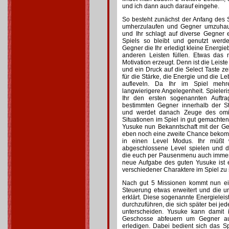
und ich dann auch darauf eingehe.
So besteht zunächst der Anfang des Sp
umherzulaufen und Gegner umzuhau
und Ihr schlagt auf diverse Gegner
Spiels so bleibt und genutzt werd
Gegner die Ihr erledigt kleine Energie
anderen Leisten füllen. Etwas das 
Motivation erzeugt. Denn ist die Leiste
und ein Druck auf die Select Taste ze
für die Stärke, die Energie und die Le
aufleveln. Da Ihr im Spiel mehr
langwierigere Angelegenheit. Spieleri
Ihr den ersten sogenannten Auftra
bestimmten Gegner innerhalb der St
und werdet danach Zeuge des omin
Situationen im Spiel in gut gemachten
Yusuke nun Bekanntschaft mit der Ge
eben noch eine zweite Chance bekomm
in einen Level Modus. Ihr müßt
abgeschlossene Level spielen und do
die euch per Pausenmenu auch immer 
neue Aufgabe des guten Yusuke ist 
verschiedener Charaktere im Spiel zu 
Nach gut 5 Missionen kommt nun ei
Steuerung etwas erweitert und die u
erklärt. Diese sogenannte Energieleis
durchzuführen, die sich später bei je
unterscheiden. Yusuke kann damit i
Geschosse abfeuern um Gegner au
erledigen. Dabei bedient sich das Sp