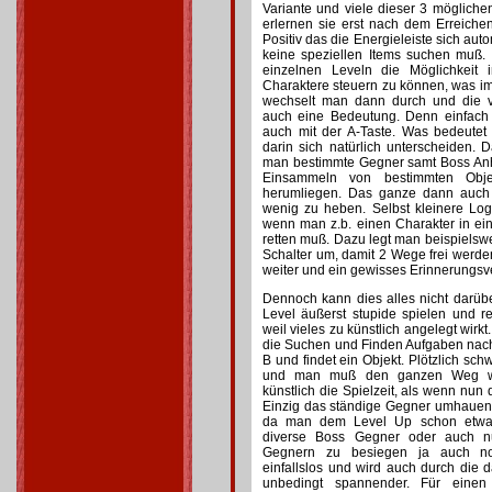
Variante und viele dieser 3 mögliche
erlernen sie erst nach dem Erreiche
Positiv das die Energieleiste sich aut
keine speziellen Items suchen muß
einzelnen Leveln die Möglichkeit 
Charaktere steuern zu können, was im 
wechselt man dann durch und die 
auch eine Bedeutung. Denn einfac
auch mit der A-Taste. Was bedeutet
darin sich natürlich unterscheiden.
man bestimmte Gegner samt Boss An
Einsammeln von bestimmten Objek
herumliegen. Das ganze dann auch
wenig zu heben. Selbst kleinere Lo
wenn man z.b. einen Charakter in e
retten muß. Dazu legt man beispiels
Schalter um, damit 2 Wege frei werden
weiter und ein gewisses Erinnerungsve
Dennoch kann dies alles nicht darüb
Level äußerst stupide spielen und 
weil vieles zu künstlich angelegt wirk
die Suchen und Finden Aufgaben nach
B und findet ein Objekt. Plötzlich sc
und man muß den ganzen Weg wied
künstlich die Spielzeit, als wenn nun d
Einzig das ständige Gegner umhauen 
da man dem Level Up schon etwa
diverse Boss Gegner oder auch 
Gegnern zu besiegen ja auch not
einfallslos und wird auch durch die
unbedingt spannender. Für einen