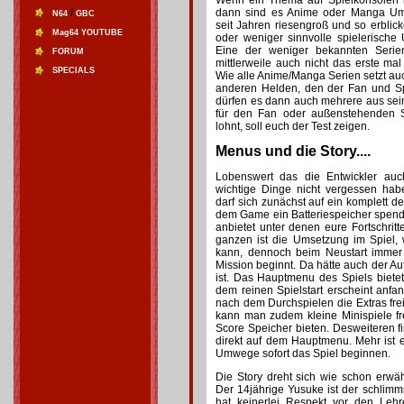
Wenn ein Thema auf Spielkonsolen 
/
dann sind es Anime oder Manga Um
N64
GBC
seit Jahren riesengroß und so erbli
Mag64 YOUTUBE
oder weniger sinnvolle spielerische
Eine der weniger bekannten Serie
FORUM
mittlerweile auch nicht das erste mal
SPECIALS
Wie alle Anime/Manga Serien setzt a
anderen Helden, den der Fan und Sp
dürfen es dann auch mehrere aus sei
für den Fan oder außenstehenden Sp
lohnt, soll euch der Test zeigen.
Menus und die Story....
Lobenswert das die Entwickler auc
wichtige Dinge nicht vergessen hab
darf sich zunächst auf ein komplett d
dem Game ein Batteriespeicher spendie
anbietet unter denen eure Fortschritt
ganzen ist die Umsetzung im Spiel,
kann, dennoch beim Neustart immer
Mission beginnt. Da hätte auch der Au
ist. Das Hauptmenu des Spiels biet
dem reinen Spielstart erscheint anfa
nach dem Durchspielen die Extras fr
kann man zudem kleine Minispiele fre
Score Speicher bieten. Desweiteren 
direkt auf dem Hauptmenu. Mehr ist
Umwege sofort das Spiel beginnen.
Die Story dreht sich wie schon erw
Der 14jährige Yusuke ist der schlimm
hat keinerlei Respekt vor den Lehr