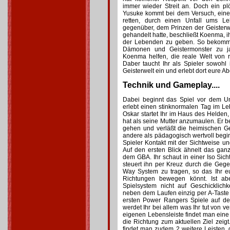
immer wieder Streit an. Doch ein plöt
Yusuke kommt bei dem Versuch, ein
retten, durch einen Unfall ums Le
gegenüber, dem Prinzen der Geisterwe
gehandelt hatte, beschließt Koenma, i
der Lebenden zu geben. So bekommt
Dämonen und Geistermonster zu jag
Koenma helfen, die reale Welt von r
Daber taucht Ihr als Spieler sowohl 
Geisterwelt ein und erlebt dort eure A
Technik und Gameplay....
Dabei beginnt das Spiel vor dem Un
erlebt einen stinknormalen Tag im L
Oskar startet Ihr im Haus des Helden,
hat als seine Mutter anzumaulen. Er be
gehen und verläßt die heimischen Gef
andere als pädagogisch wertvoll begin
Spieler Kontakt mit der Sichtweise 
Auf den ersten Blick ähnelt das ga
dem GBA. Ihr schaut in einer Iso Sic
steuert ihn per Kreuz durch die Geg
Way System zu tragen, so das Ihr eu
Richtungen bewegen könnt. Ist abe
Spielsystem nicht auf Geschicklichk
neben dem Laufen einzig per A-Taste
ersten Power Rangers Spiele auf d
werdet Ihr bei allem was Ihr tut von 
eigenen Lebensleiste findet man eine 
die Richtung zum aktuellen Ziel zeigt
findet man zudem 2 weitere Leisten, d