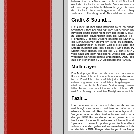
bekommt in dem Sinne das beste YGO Spiel auf
auch die Spielzeit immens hoch. Auch wenn ich s
oftmals nötige mehrfach Gekämpfe gegen bestim
die Spielzeit stark ansteigen ohne das es lan
verbesserte Handling samt Übersicht kommen hier
Grafik & Sound....
Die Grafik ist hier dann natürlich nicht so ein
fehlenden Story Teil sind natürlich Umgebungs und
navigiert einzig durch recht bunt gestaltete Menu
zu überladen präsentieren sich die Menus, so
Richtung DS schielt. Ansonsten sind die Karten 
die Nahaufnahmen zoomt um Infos zu erhalten. 
die Kampfphasen in gutem Gamespeed über den 
Effekte huschen über den Screen. Fast schon zwa
Monsteranimationen wie sie der DS bietet hier 
viele neue und sehr melodische Stücke das Game
wird man hier ansprechend unterhalten. Dazu eben
aus den bisherigen YGO Spielen bereits kannte.
Multiplayer....
Der Multiplayer dient nun dazu um sich mit eine
Fast schon nicht weiter erwähnenswert das man 
in das Duell führt hier natürlich jeder Spieler s
schon angetreten sind natürlich sehr gelungen, da
sind und durch die Paßwort Option einige selte
Killer Feature würde ich ihn nicht bezeichnen. W
und Ausrüstung hat wird den Multiplayer natürlich
Fazit....
Das neue Prinzip sich nur auf die Kämpfe zu konz
und bringt wenn man so will frischen Wind in 
etwas schönes ist. Das Turnier Gameplay und di
Vorgaben machen das Spiel schwerer und von der
die gut 2000 Karten die eh schon einen Ausn
frohlocken. Eine leicht verbesserte Übersicht u
Spiel auch zu einer Empfehlung für Besitzer aller
schon zuviel des guten sollten diese lieber auf 
ist der letzte GBA Ableger aber bis jetzt das Nonpl