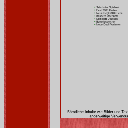
+
Sehr hohe Spielzeit
+
Fast 2000 Karten
+
Neue Decks/GX Serie
+
Bessere Übersicht
+
Komplett Deutsch
+
Batteriespeicher
+
Neue Duell Varianten
Sämtliche Inhalte wie Bilder und Te
anderweitige Verwendun