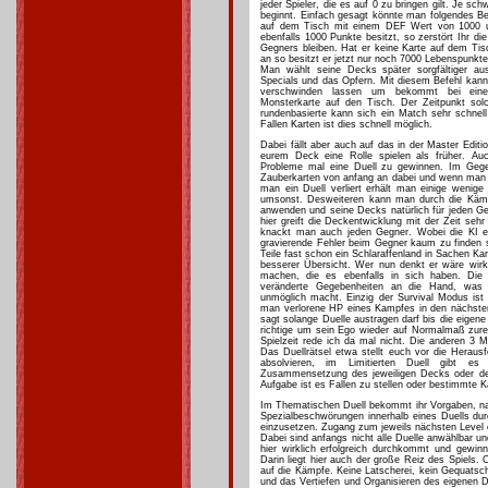
jeder Spieler, die es auf 0 zu bringen gilt. Je s
beginnt. Einfach gesagt könnte man folgendes Bei
auf dem Tisch mit einem DEF Wert von 1000 und
ebenfalls 1000 Punkte besitzt, so zerstört Ihr d
Gegners bleiben. Hat er keine Karte auf dem Tisc
an so besitzt er jetzt nur noch 7000 Lebenspunkte.
Man wählt seine Decks später sorgfältiger aus
Specials und das Opfern. Mit diesem Befehl kan
verschwinden lassen um bekommt bei einer
Monsterkarte auf den Tisch. Der Zeitpunkt so
rundenbasierte kann sich ein Match sehr schnel
Fallen Karten ist dies schnell möglich.
Dabei fällt aber auch auf das in der Master Editi
eurem Deck eine Rolle spielen als früher. Au
Probleme mal eine Duell zu gewinnen. Im Gege
Zauberkarten von anfang an dabei und wenn man da
man ein Duell verliert erhält man einige wenige
umsonst. Desweiteren kann man durch die Käm
anwenden und seine Decks natürlich für jeden Ge
hier greift die Deckentwicklung mit der Zeit se
knackt man auch jeden Gegner. Wobei die KI ebe
gravierende Fehler beim Gegner kaum zu finden s
Teile fast schon ein Schlaraffenland in Sachen 
besserer Übersicht. Wer nun denkt er wäre wirkl
machen, die es ebenfalls in sich haben. Di
veränderte Gegebenheiten an die Hand, was
unmöglich macht. Einzig der Survival Modus ist
man verlorene HP eines Kampfes in den nächste
sagt solange Duelle austragen darf bis die eigene
richtige um sein Ego wieder auf Normalmaß zure
Spielzeit rede ich da mal nicht. Die anderen 3 
Das Duellrätsel etwa stellt euch vor die Heraus
absolvieren, im Limitierten Duell gibt es
Zusammensetzung des jeweiligen Decks oder d
Aufgabe ist es Fallen zu stellen oder bestimmte K
Im Thematischen Duell bekommt ihr Vorgaben, na
Spezialbeschwörungen innerhalb eines Duells du
einzusetzen. Zugang zum jeweils nächsten Level er
Dabei sind anfangs nicht alle Duelle anwählbar u
hier wirklich erfolgreich durchkommt und gewinn
Darin liegt hier auch der große Reiz des Spiels
auf die Kämpfe. Keine Latscherei, kein Gequats
und das Vertiefen und Organisieren des eigenen D