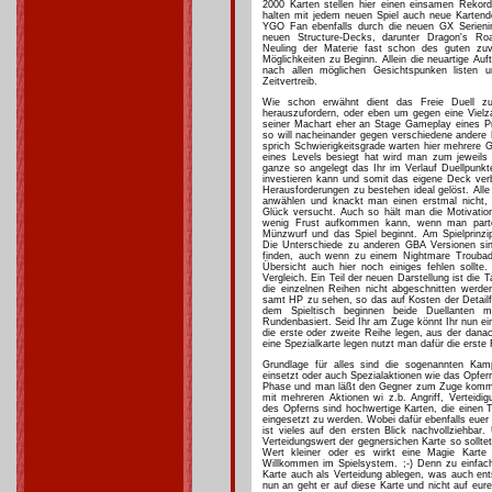
2000 Karten stellen hier einen einsamen Rekord
halten mit jedem neuen Spiel auch neue Kartende
YGO Fan ebenfalls durch die neuen GX Serieninha
neuen Structure-Decks, darunter Dragon's Ro
Neuling der Materie fast schon des guten zuv
Möglichkeiten zu Beginn. Allein die neuartige Au
nach allen möglichen Gesichtspunken listen 
Zeitvertreib.
Wie schon erwähnt dient das Freie Duell z
herauszufordern, oder eben um gegen eine Vielz
seiner Machart eher an Stage Gameplay eines Pr
so will nacheinander gegen verschiedene andere D
sprich Schwierigkeitsgrade warten hier mehrere 
eines Levels besiegt hat wird man zum jeweils 
ganze so angelegt das Ihr im Verlauf Duellpunkte
investieren kann und somit das eigene Deck ver
Herausforderungen zu bestehen ideal gelöst. All
anwählen und knackt man einen erstmal nicht,
Glück versucht. Auch so hält man die Motivation
wenig Frust aufkommen kann, wenn man parto
Münzwurf und das Spiel beginnt. Am Spielprinzip
Die Unterschiede zu anderen GBA Versionen sin
finden, auch wenn zu einem Nightmare Trouba
Übersicht auch hier noch einiges fehlen sollte.
Vergleich. Ein Teil der neuen Darstellung ist die
die einzelnen Reihen nicht abgeschnitten werde
samt HP zu sehen, so das auf Kosten der Detailf
dem Spieltisch beginnen beide Duellanten m
Rundenbasiert. Seid Ihr am Zuge könnt Ihr nun ein
die erste oder zweite Reihe legen, aus der danac
eine Spezialkarte legen nutzt man dafür die erste
Grundlage für alles sind die sogenannten Ka
einsetzt oder auch Spezialaktionen wie das Opfern
Phase und man läßt den Gegner zum Zuge komme
mit mehreren Aktionen wi z.b. Angriff, Verteidig
des Opferns sind hochwertige Karten, die einen 
eingesetzt zu werden. Wobei dafür ebenfalls euer D
ist vieles auf den ersten Blick nachvollziehbar.
Verteidungswert der gegnersichen Karte so solltet
Wert kleiner oder es wirkt eine Magie Kart
Willkommen im Spielsystem. ;-) Denn zu einfach
Karte auch als Verteidung ablegen, was auch ent
nun an geht er auf diese Karte und nicht auf eur