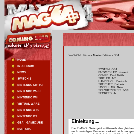
Yu-Gi-Oh! Ultimate Master Edition - GBA
HOME
IMPRESSUM
SYSTEM: GBA
NEWS
ENTWICKLER: Konami
GENRE: Card Battle
SPIELER: 1-2
SWITCH 2
HANDBUCH: Deutsch
SPEICHER: Batterie
NINTENDO SWITCH
1MODUL MP: Nein
SCHWIERIGKEIT: 3-10+
NINTENDO Wii U
SECRETS: Ja
NINTENDO Wii
VIRTUAL WARE
NINTENDO 3DS
NINTENDO DS
Einleitung....
GBA
/
GAMECUBE
Die Yu-Gi-Oh Serie geht mittlerweile den gleic
N64
/
GBC
nach unzähligen Versionen verkauft sich das gan