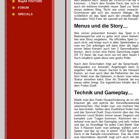
dem anderen nach. Selbst als Yu-Gi-Oh Fan hat ma
Mag64 YOUTUBE
kommen. ;-) Nach dem Double Pack, das sich eher 
auch ein weiteres komplett neues Spiel zur Seri
FORUM
etwas anderen Weg. Nicht wie sonst verpackt 
Drumherum gibt sich der neueste Ableger. W
SPECIALS
schließlich ist das Spiel auch der virtuelle Begl
Besonders YGO Fans die speziell auf die Kämpfe se
Menus und die Story....
Wie immer präsentiert Konami das Spiel in 
Batteriespeicher und zu guter letzt einen klein
hier eine Story vergebens. Als offizielles Spiel 
auch nicht und bringt euch in allen Spielinhalte
man ein Ziel anbringen will dann eben die Ja
immer liefert Konami auch hier 3 Sammelkarten 
besitzt, doch schon eine kleine Sammlung ergeb
GX TV Serie, die man nicht nur mit dem neuen H
Auch inhaltlich spielt diese eine große Rolle.
Nach dem Einschalten folgt auf die Sprachwahl 
Menupunkte zur Auswahl. Angefangen beim Dec
angehen oder die neuen Sachen in der Heraus
Karten, wo man auch über die Paßwörter der real
letzt findet man die Optionen, in denen man neb
Status einsehen kann. Eine Art Statistik die eu
etwas näher bringt. Die eigentlichen Inhalte des 
dem Freien Duell.
Technik und Gameplay....
Wählt man den Punkt Herausforderung an so öffne
knacken gilt und welche die Herstellerankünd
unterstreichen. Hier findet man nun mehrere Var
nur beschränkt. Neben dem Duellrätsel findet man
und das Survival Duell. Dazu kommt über das Hau
mehreren Level Stufen immer neuen Gegnern stel
komplett zum Tragen kommen. Kümmern wir un
anhand man auch das Gameplay und teils verbesse
und das ist Grundlage für jedes Card Battle Ga
Aus 5 Klassen kann man anfangs wählen und er
Später und das ist neu in einem YGO Spiel erhä
Deck in die Kämpfe mitzunehmen. Das die Ultima
was besonderes darstellt zeigt sich auch bei de