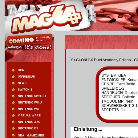
Yu-Gi-Oh! GX Duel Academy Edition - 
HOME
SYSTEM: GBA
IMPRESSUM
ENTWICKLER: Kona
NEWS
GENRE: Card Battle
SPIELER: 1-2
SWITCH 2
HANDBUCH: Deutsc
NINTENDO SWITCH
SPEICHER: Batterie
1MODUL MP: Nein
NINTENDO Wii U
SCHWIERIGKEIT: 3-1
NINTENDO Wii
SECRETS: Ja
VIRTUAL WARE
NINTENDO 3DS
Einleitung....
NINTENDO DS
/
GBA
GAMECUBE