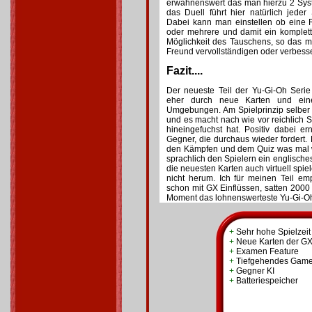
erwähnenswert das man hierzu 2 Syst
das Duell führt hier natürlich jede
Dabei kann man einstellen ob eine 
oder mehrere und damit ein komplet
Möglichkeit des Tauschens, so das 
Freund vervollständigen oder verbess
Fazit....
Der neueste Teil der Yu-Gi-Oh Serie 
eher durch neue Karten und eine
Umgebungen. Am Spielprinzip selber 
und es macht nach wie vor reichlich 
hineingefuchst hat. Positiv dabei er
Gegner, die durchaus wieder fordert. 
den Kämpfen und dem Quiz was mal w
sprachlich den Spielern ein englische
die neuesten Karten auch virtuell spie
nicht herum. Ich für meinen Teil e
schon mit GX Einflüssen, satten 200
Moment das lohnenswerteste Yu-Gi-
+
Sehr hohe Spielzeit
+
Neue Karten der GX
+
Examen Feature
+
Tiefgehendes Game
+
Gegner KI
+
Batteriespeicher