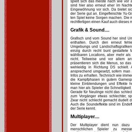
spielt sich das meiste nach wie vor 
sind hier also erneut eher im Nach
Eingewöhnung vor sich. Da bietet s
der Serie gut an. Eingefleischte Yu-
ten Spiel keine Sorgen machen. Die
rechtfertigen einen Kauf auch dieses m
Grafik & Sound....
Grafisch und vom Sound her sind Un
enthalten. Durch den erneut fehle
Umgebungs und Landschaftsgrafiken n
einzig durch recht bunt gestaltet
wählbaren Locations, aber mehr als 
nicht. Teilweise und vor allem a
präsentieren sich die Menus, so da
wehleidig in Richtung DS schielt.
ansprechend umgesetzt, sofern man
Infos zu erhalten. Technisch wie imme
die Kampfphasen in gutem Gamesp
kleine Einblendungen und Effekte 
man hier als Spieler die Schnelligke
Gerade für Neulinge nicht das schlech
zum Vorgänger etwas schlechter, sp
Zwar nicht schlecht gemacht dudelt di
Auch die Soundeffekte sind im Endef
der Serie kennt.
Multiplayer....
Der Multiplayer dient nun dazu
menschlichen Spieler zu messe