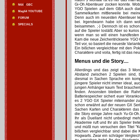
Kaum 3 Monate ist es her das man au
/
Gi-Oh Abenteuer zocken konnte. Wobe
N64
GBC
YGO Spielen auf dem GBA auch dara
Mag64 YOUTUBE
Sammelkarten mittlerweile bei mein
Denn auch im neuesten Abenteuer l
FORUM
bei. Irgendwann habe ich dann wo
SPECIALS
beisammen. ;-) Dennoch ist es schon
auf die Spieler losläßt. Aber so kurio
wenn man so will einen handfesten
Kam die neue Zeichentrickserie YGO 
Teil vor, so basiert die neueste Varian
Ein bißchen vergleichbar mit den Po
Charaktere und voila, fertig ist das neu
Menus und die Story....
Allerdings und das zeigt das 3 Mona
Abstand zwischen 2 Spielen sind,
diesmal in Sachen Sprache ein kompl
jüngere Spieler nicht immer ideal, 
jungen Anhänger kaum Text brauchen 
finden. Ansonsten bleiben die Ra
Batteriespeicher sichert euer Vorank
es 2 YGO GX Spieler miteinander zu 
schon erwähnt auf der neuen GX Seri
Sachen Karten und Charakteren das m
die Story einige Jahre nach Yu-Gi-Oh.
Ihr als Duellant nicht unbedingt meh
Akademie ruft und Ihr als Spieler tre
und müßt nun versuchen den Titel "Kö
bißchen vergleichbar sind dabei die 
Hogwarts. Zwar ein schräger Vergleic