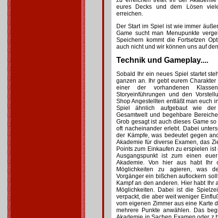
zu erreichen tretet Ihr der Akademi
eures Decks und dem Lösen vieler
erreichen.
Der Start im Spiel ist wie immer äu
Game sucht man Menupunkte vergebl
Speichern kommt die Fortsetzen Opt
auch nicht und wir können uns auf d
Technik und Gameplay....
Sobald Ihr ein neues Spiel startet ste
ganzen an. Ihr gebt eurem Charakte
einer der vorhandenen Klassen
Storyeinführungen und den Vorstell
Shop Angestellten entläßt man euch in
Spiel ähnlich aufgebaut wie de
Gesamtwelt und begehbare Bereiche
Grob gesagt ist auch dieses Game so e
oft nacheinander erlebt. Dabei unters
der Kämpfe, was bedeutet gegen and
Akademie für diverse Examen, das Zi
Points zum Einkaufen zu erspielen ist 
Ausgangspunkt ist zum einen euer
Akademie. Von hier aus habt Ihr
Möglichkeiten zu agieren, was d
Vorgänger ein bißchen auflockern sollte
Kampf an den anderen. Hier habt Ihr 
Möglichkeiten. Dabei ist die Spielz
verpackt, die aber weit weniger Einflu
vom eigenen Zimmer aus eine Karte 
mehrere Punkte anwählen. Das begi
Akademie in Sachen Examen oder z.