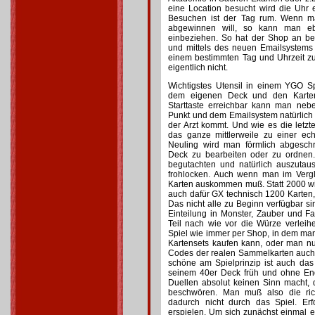
eine Location besucht wird die Uhr
Besuchen ist der Tag rum. Wenn ma
abgewinnen will, so kann man eb
einbeziehen. So hat der Shop an be
und mittels des neuen Emailsystem
einem bestimmten Tag und Uhrzeit zu
eigentlich nicht.
Wichtigstes Utensil in einem YGO Sp
dem eigenen Deck und den Karten
Starttaste erreichbar kann man neb
Punkt und dem Emailsystem natürlich
der Arzt kommt. Und wie es die letzt
das ganze mittlerweile zu einer ech
Neuling wird man förmlich abgesch
Deck zu bearbeiten oder zu ordnen.
begutachten und natürlich auszutau
frohlocken. Auch wenn man im Verg
Karten auskommen muß. Statt 2000 wi
auch dafür GX technisch 1200 Karten,
Das nicht alle zu Beginn verfügbar sin
Einteilung in Monster, Zauber und Fa
Teil nach wie vor die Würze verlei
Spiel wie immer per Shop, in dem man
Kartensets kaufen kann, oder man n
Codes der realen Sammelkarten auch
schöne am Spielprinzip ist auch da
seinem 40er Deck früh und ohne En
Duellen absolut keinen Sinn macht
beschwören. Man muß also die ric
dadurch nicht durch das Spiel. Er
erspielen. Um sich zunächst einmal 