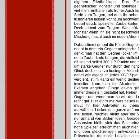
eigenen Friedhofstapel. Das Zu
gegnerischer Monster und sofortige
viel mehr enthalten als früher. Auch
Serie zum Tragen, bei dem Ihr nebe
fusionieren lassen könnt um hochwer
bedarf es z.b. spezieller Zauberkart
Deck kommt zum Tragen. Was nütze
Monster wenn Ihr sie nicht beschwör
Mischung macht auch im neuen Abente
Dabei stimmt erneut die KI der Gegner
erlebt in dem ein Gegner unlogische
denkt man hat den Gegner locker im
neue Zauberkarte bringen, die vielleic
oft so und selbst 300 HP Punkte und d
um starke Gegner nur durch den rich
Glück doch noch zu besiegen. Vielschi
dabei wie eigentlich jedes YGO Spie
verdient, ist im Rang ein wenig gesti
investiert kann man die Akademie
Examen angehen. Einige davon gilt
immer dreigeteilt gestaltet hat. Neb
Gegner und wenn man so will den Lehre
recht gut. Hier gibt's mal was neues u
müßt Ihr hier Antworten zu the
auswählen. Lockert das ganze auf un
mal testen. Nachteil bleibt aber die
nur anhand von Bildern lösen. Gerade h
Ansonsten bleibt sich das Spielprin
hohe Spielzeit erreicht man auch hie
und dem gleichzeitigen Entwickeln 
Präsentation durch die Locations ein