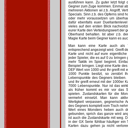
ausführen kann. Zu guter letzt folg
Gegner zum Zuge kommen. Einmal abg
mehreren Aktionen wi z.b. Angriff, Ver
Specials. Sinn z.b. des Opferns sind h
oder mehr voraussetzen um überhau
dafür ebenfalls euer Duellantenlevel 
vieles auf den ersten Blick nachvollzi
eurer Karte den Verteidungswert der ge
Oberhand behalten. Ist aber z.b. de
Magie Karte beim Gegner kann es auc
Man kann eine Karte auch als V
entsprechend angezeigt wird. Greift d
Karte und nicht auf eure eigentlich
jeder Spieler, die es auf 0 zu bringen
mehr Taktik im Spiel beginnt. Einf
Beispiel bringen. Liegt eine Karte de
DEF Wert von 1000 und Ihr greift mit e
1000 Punkte besitzt, so zerstört 
Lebenspunkte des Gegners bleiben. 
und Ihr greift erneut mit der 1000er Ka
7000 Lebenspunkte. Nur ist das wirkl
als früher kommt es mir vor das S
spielen. Zustandskarten für die Mo
vermehrt einsetzt. Man kann akt
Wertigkeit verpassen, gegnerische A
des Gegners komplett vom Tisch nehme
Wert eines Monsters heben auch d
gebunden, sprich das ganze wird ang
ist auch die Zustandskarte mit weg. 
in der GX Serie fühlbar häufiger ein
Karten dazu gehen ja nicht verlor