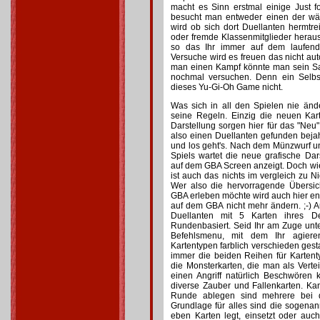
macht es Sinn erstmal einige Just 
besucht man entweder einen der wä
wird ob sich dort Duellanten hermtrei
oder fremde Klassenmitglieder heraus.
so das Ihr immer auf dem laufend
Versuche wird es freuen das nicht auto
man einen Kampf könnte man sein S
nochmal versuchen. Denn ein Selbst
dieses Yu-Gi-Oh Game nicht.
Was sich in all den Spielen nie änd
seine Regeln. Einzig die neuen Kar
Darstellung sorgen hier für das "Neu
also einen Duellanten gefunden bej
und los geht's. Nach dem Münzwurf u
Spiels wartet die neue grafische Dars
auf dem GBA Screen anzeigt. Doch wi
ist auch das nichts im vergleich zu
Wer also die hervorragende Übersi
GBA erleben möchte wird auch hier entt
auf dem GBA nicht mehr ändern. ;-) 
Duellanten mit 5 Karten ihres D
Rundenbasiert. Seid Ihr am Zuge unt
Befehlsmenu, mit dem Ihr agiere
Kartentypen farblich verschieden gesta
immer die beiden Reihen für Kartent
die Monsterkarten, die man als Verte
einen Angriff natürlich Beschwören 
diverse Zauber und Fallenkarten. K
Runde ablegen sind mehrere bei d
Grundlage für alles sind die sogen
eben Karten legt, einsetzt oder auc