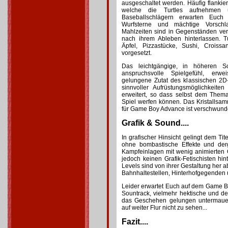
ausgeschaltet werden. Häufig flanki
welche die Turtles aufnehmen 
Baseballschlägern erwarten Euch
Wurfsterne und mächtige Vorsch
Mahlzeiten sind in Gegenständen ve
nach ihrem Ableben hinterlassen. Tu
Äpfel, Pizzastücke, Sushi, Croiss
vorgesetzt.
Das leichtgängige, in höheren Sch
anspruchsvolle Spielgefühl, erw
gelungene Zutat des klassischen 2D-
sinnvoller Aufrüstungsmöglichkeiten
erweitert, so dass selbst dem Them
Spiel werfen können. Das Kristallsam
für Game Boy Advance ist verschwunde
Grafik & Sound....
In grafischer Hinsicht gelingt dem Tit
ohne bombastische Effekte und derg
Kampfeinlagen mit wenig animierten 
jedoch keinen Grafik-Fetischisten hin
Levels sind von ihrer Gestaltung her 
Bahnhaltestellen, Hinterhofgegenden 
Leider erwartet Euch auf dem Game Bo
Sountrack, vielmehr hektische und d
das Geschehen gelungen untermauer
auf weiter Flur nicht zu sehen...
Fazit....