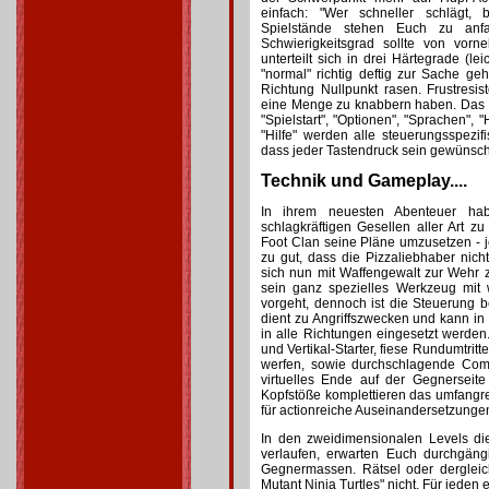
einfach: "Wer schneller schlägt, 
Spielstände stehen Euch zu anf
Schwierigkeitsgrad sollte von vorn
unterteilt sich in drei Härtegrade (le
"normal" richtig deftig zur Sache g
Richtung Nullpunkt rasen. Frustresi
eine Menge zu knabbern haben. Das H
"Spielstart", "Optionen", "Sprachen", "
"Hilfe" werden alle steuerungsspezif
dass jeder Tastendruck sein gewünschte
Technik und Gameplay....
In ihrem neuesten Abenteuer hab
schlagkräftigen Gesellen aller Art z
Foot Clan seine Pläne umzusetzen - je
zu gut, dass die Pizzaliebhaber nic
sich nun mit Waffengewalt zur Wehr z
sein ganz spezielles Werkzeug mit
vorgeht, dennoch ist die Steuerung be
dient zu Angriffszwecken und kann i
in alle Richtungen eingesetzt werden.
und Vertikal-Starter, fiese Rundumtrit
werfen, sowie durchschlagende Combo
virtuelles Ende auf der Gegnerseite
Kopfstöße komplettieren das umfangr
für actionreiche Auseinandersetzungen 
In den zweidimensionalen Levels die
verlaufen, erwarten Euch durchgäng
Gegnermassen. Rätsel oder derglei
Mutant Ninja Turtles" nicht. Für jeden e