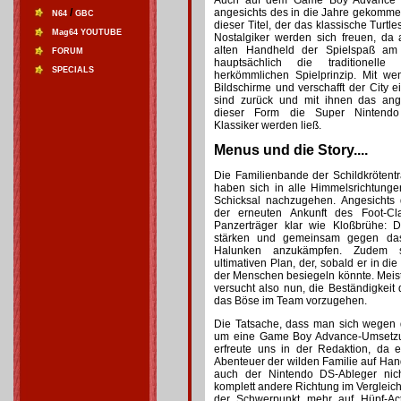
Auch auf dem Game Boy Advance is
/
angesichts des in die Jahre gekomm
N64
GBC
dieser Titel, der das klassische Turtle
Mag64 YOUTUBE
Nostalgiker werden sich freuen, da
alten Handheld der Spielspaß am 
FORUM
hauptsächlich die traditionell
SPECIALS
herkömmlichen Spielprinzip. Mit we
Bildschirme und verschafft der City e
sind zurück und mit ihnen das ang
dieser Form die Super Nintendo
Klassiker werden ließ.
Menus und die Story....
Die Familienbande der Schildkrötenträ
haben sich in alle Himmelsrichtung
Schicksal nachzugehen. Angesicht
der erneuten Ankunft des Foot-Cl
Panzerträger klar wie Kloßbrühe: 
stärken und gemeinsam gegen das
Halunken anzukämpfen. Zudem s
ultimativen Plan, der, sobald er in di
der Menschen besiegeln könnte. Meiste
versucht also nun, die Beständigkeit
das Böse im Team vorzugehen.
Die Tatsache, dass man sich wegen 
um eine Game Boy Advance-Umsetzu
erfreute uns in der Redaktion, da
Abenteuer der wilden Familie auf Han
auch der Nintendo DS-Ableger nich
komplett andere Richtung im Vergleich 
der Schwerpunkt mehr auf Hüpf-Ac