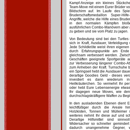
Kampf-Anzeige ein kleines Stückch
Team-Move mit einem Eurer Brüder vo
Bildschirm auf. Im Laufe des Spi
Bruderschaftsmedaillon Super-Hil
Angriffe, welche die Hilfe eines Brude
in den normalen Kämpfen bloß
ausführlichen Combo-Manövern aber 
zu geben und sie vom Platz zu jagen.
Von Bedeutung sind bei den Turtles 
sich in Kraft, Ausdauer, Verteidigun
Jede Schildkröte weist ihren eigenen
durch Erfahrungspunkte am Ende 
gleichsam verbessert werden. Zwisc
Geschäften geeignete Sportgeräte a
zur Verbesserung längerer Combo-At
zum Anheben der Kraft. Turnschuhe be
ein Springseil hebt die Ausdauer dauer
derartige Goodies Geld - dieses ver
investiert es dann wiederum in
Heilkräuterchen. So vermehrt Ihr p
oder hebt Eure Lebensenergie etwas 
Ihr dagegen neue Moves, wie den
durchschlagskräftigere Waffen zu Beg
In den ausladenden Ebenen dient Eu
leichtfüßiger durch die Areale h
Holzkisten, Tonnen und Mülleimer
weiteres nehmt Ihr diese auf und sc
Derartige Hilfsmittel sind sinnv
Widersacher so schneller gemindert
dadurch unangenehme Gegner, w