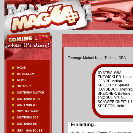
Teenage Mutant Ninja Turtles - GBA
HOME
SYSTEM: GBA
IMPRESSUM
ENTWICKLER: Ubisof
NEWS
GENRE: Action
SPIELER: 1 Spieler
SWITCH 2
HANDBUCH: Mehrspr
NINTENDO SWITCH
SPEICHER: Batterie
1MODUL MP: Nein
NINTENDO Wii U
SCHWIERIGKEIT: 1-1
NINTENDO Wii
SECRETS: Nein
VIRTUAL WARE
NINTENDO 3DS
Einleitung....
NINTENDO DS
/
GBA
GAMECUBE