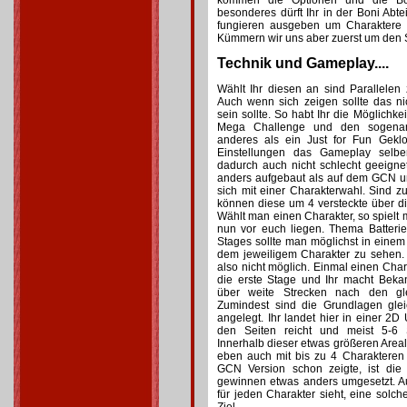
kommen die Optionen und die Bon
besonderes dürft Ihr in der Boni Abtei
fungieren ausgeben um Charaktere 
Kümmern wir uns aber zuerst um den 
Technik und Gameplay....
Wählt Ihr diesen an sind Parallelen z
Auch wenn sich zeigen sollte das ni
sein sollte. So habt Ihr die Möglichke
Mega Challenge und den sogenan
anderes als ein Just for Fun Gekl
Einstellungen das Gameplay selbe
dadurch auch nicht schlecht geeigne
anders aufgebaut als auf dem GCN un
sich mit einer Charakterwahl. Sind 
können diese um 4 versteckte über di
Wählt man einen Charakter, so spielt 
nun vor euch liegen. Thema Batteri
Stages sollte man möglichst in eine
dem jeweiligem Charakter zu sehen.
also nicht möglich. Einmal einen Char
die erste Stage und Ihr macht Beka
über weite Strecken nach den gle
Zumindest sind die Grundlagen gl
angelegt. Ihr landet hier in einer 
den Seiten reicht und meist 5-6
Innerhalb dieser etwas größeren Areal
eben auch mit bis zu 4 Charakteren
GCN Version schon zeigte, ist di
gewinnen etwas anders umgesetzt. 
für jeden Charakter sieht, eine solche