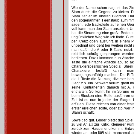
Ziel.
Wie der Name schon sagt ist das Zi
Slam durch die Gegend zu kicken. Da
Slam Zähler im oberen Bildrand. Dar
den sogenannten Feenstaub aufnimmt
sagen, jede Backpfeife auf einen Gegne
voll kann man den Slam ansetzen. 
hat die Steuerung eine große Bedeutu
unglücklichen Weg wie ich finde. Gute
per Kreuz oben ausführt. In einem P
unbedingt und geht bei weitem nicht 
man dafür die A oder B-Taste nutzt.
reichlich schräg gesprungen werde
bedienen. Dazu kommen nun Attacken
Taste die einfache Attacke ab, so ak
Charakterspezifischen Special. Shrek
Charaktere losläßt kann ma
bewegungsunfähig machen. Die R-Ta
die L Taste die Nutzung diverser he
Liegt z.b. ein Schwert herum greift m
seine Kontrahenten danach mit A. K
enthalten. So könnt Ihr im Sprung 
beim Blocken eine Rolle ausführen 
Ziel ist es nun in jeder der Stage
erfüllen. Diese reichen von einer fes
erster erreichen sollte, oder z.b. wer
Slam's schafft.
Soweit so gut. Leider bietet das Spie
zu viel Anlaß zur Kritik. Kleinerer Pu
zurück zum Hauptmenu kommt. Entw
wieder an, oder läßt sich manchmal la