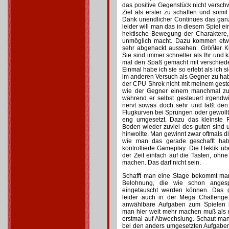
das positive Gegenstück nicht verschwe
Ziel als erster zu schaffen und somit
Dank unendlicher Continues das gan
leider will man das in diesem Spiel ein
hektische Bewegung der Charaktere, d
unmöglich macht. Dazu kommen etwa
sehr abgehackt aussehen. Größter Kl
Sie sind immer schneller als Ihr und 
mal den Spaß gemacht mit verschied
Einmal habe ich sie so erlebt als ich 
im anderen Versuch als Gegner zu hab
der CPU Shrek nicht mit meinem geste
wie der Gegner einem manchmal zu
während er selbst gesteuert irgendwie
nervt sowas doch sehr und läßt den
Flugkurven bei Sprüngen oder gewoll
eng umgesetzt. Dazu das kleinste
Boden wieder zuviel des guten sind 
hinwollte. Man gewinnt zwar oftmals d
wie man das gerade geschafft hab
kontrollierte Gameplay. Die Hektik ü
der Zeit einfach auf die Tasten, oh
machen. Das darf nicht sein.
Schafft man eine Stage bekommt ma
Belohnung, die wie schon angesp
eingetauscht werden können. Das gl
leider auch in der Mega Challenge.
anwählbare Aufgaben zum Spielen b
man hier weit mehr machen muß als n
erstmal auf Abwechslung. Schaut man
bei den anders umgesetzten Aufgabe