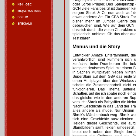
Prügelspiele auf dem GBA findet man se
/
oder Scroll Prügler. Das Spielprinz
N64
GBC
GCN viele Fans besitzt ist dagegen 
Mag64 YOUTUBE
sorgen Shrek & Co nun auch auf de
etwas anderen Art. Für GBA Shrek Fa
FORUM
bisher mehr im Jumper Genre zei
SPECIALS
gebrauchen sind. Wie auf dem GCN g
das sich durch die vielen Charaktere
spielerisch anbietet. Ob das aber auc
Test klären.
Menus und die Story....
Entwickler Amaze Entertainment, die
verantwortlich sind kümmern sich
zunächst beim Drumherum. Ihr be
komplett deutsches Spiel mit einem 
in Sachen Multiplayer. Neben Ninten
SuperSlam auf dem GBA das erste Spi
einen Multiplayer über den Wirelass 
scheint die Zusammenarbeit nicht e
funktionieren. Das Thema Batteri
Schatten, auf die ich später noch eing
das gleiche wie in den anderen Su
versucht Shrek als Babysitter die klei
Nacht Geschichte in das Land der Tr
alles andere als müde. Nur Unsinn 
Shrek's Märchenbuch weg. Shrek weiß
sich eine Geschichte auszudenken. 
Helden dieser Geschichte, die aufg
Standbildern samt Texten umgesetzt
bietet euch neben dem Single den a