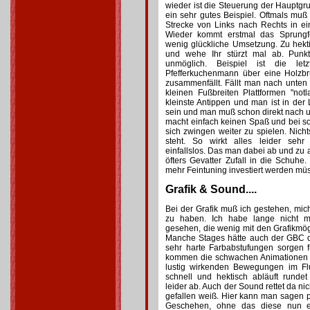
wieder ist die Steuerung der Hauptgr
ein sehr gutes Beispiel. Oftmals mu
Strecke von Links nach Rechts in ei
Wieder kommt erstmal das Sprung
wenig glückliche Umsetzung. Zu hekti
und wehe Ihr stürzt mal ab. Pun
unmöglich. Beispiel ist die l
Pfefferkuchenmann über eine Holzbr
zusammenfällt. Fällt man nach unten
kleinen Fußbreiten Plattformen "notla
kleinste Antippen und man ist in de
sein und man muß schon direkt nach un
macht einfach keinen Spaß und bei s
sich zwingen weiter zu spielen. Nich
steht. So wirkt alles leider sehr
einfallslos. Das man dabei ab und zu
öfters Gevatter Zufall in die Schuhe.
mehr Feintuning investiert werden mü
Grafik & Sound....
Bei der Grafik muß ich gestehen, mich
zu haben. Ich habe lange nicht
gesehen, die wenig mit den Grafikmö
Manche Stages hätte auch der GBC d
sehr harte Farbabstufungen sorgen 
kommen die schwachen Animationen d
lustig wirkenden Bewegungen im Flu
schnell und hektisch abläuft runde
leider ab. Auch der Sound rettet da ni
gefallen weiß. Hier kann man sagen 
Geschehen, ohne das diese nun ein