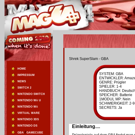
Shrek SuperSlam - GBA
HOME
SYSTEM: GBA
IMPRESSUM
ENTWICKLER: Amaz
NEWS
GENRE: Prügler
SPIELER: 1-4
SWITCH 2
HANDBUCH: Deutsc
NINTENDO SWITCH
SPEICHER: Batterie
1MODUL MP: Nein
NINTENDO Wii U
SCHWIERIGKEIT: 2-9
NINTENDO Wii
SECRETS: Ja
VIRTUAL WARE
NINTENDO 3DS
Einleitung....
NINTENDO DS
/
GBA
GAMECUBE