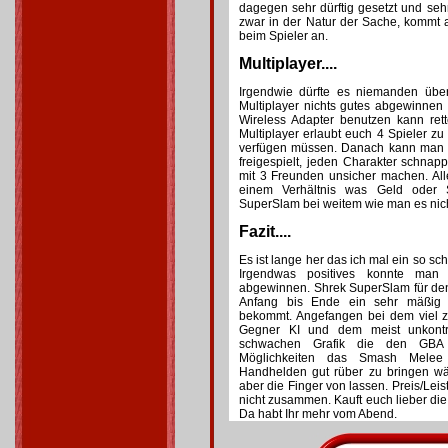
dagegen sehr dürftig gesetzt und sehr
zwar in der Natur der Sache, kommt 
beim Spieler an.
Multiplayer....
Irgendwie dürfte es niemanden üb
Multiplayer nichts gutes abgewinne
Wireless Adapter benutzen kann rette
Multiplayer erlaubt euch 4 Spieler zu 
verfügen müssen. Danach kann man si
freigespielt, jeden Charakter schna
mit 3 Freunden unsicher machen. All
einem Verhältnis was Geld oder 
SuperSlam bei weitem wie man es nich
Fazit....
Es ist lange her das ich mal ein so sch
Irgendwas positives konnte man 
abgewinnen. Shrek SuperSlam für den
Anfang bis Ende ein sehr mäßig
bekommt. Angefangen bei dem viel zu
Gegner KI und dem meist unkontro
schwachen Grafik die den GBA n
Möglichkeiten das Smash Melee 
Handhelden gut rüber zu bringen wä
aber die Finger von lassen. Preis/Leis
nicht zusammen. Kauft euch lieber die
Da habt Ihr mehr vom Abend.