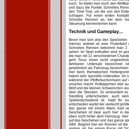
euch. So bietet man euch den Wettka
und dazu die Punkte Schnelles Renne
den Time Trial, um die von den Entw
schlagen. Für einen ersten Kontak
Schnelle Rennen an, bei dem man
Steuerung kennenlernen kann.
Technik und Gameplay....
Bevor man sich also den Spielzielen
intensiv widmet ist eine Probefahrt
Schnelles Rennen bekommt man 2 Ec
sehen. Im Spiel enthalten sind im g
die man mit 12 verschiedenen Charak
geht Torus einen recht ungewöhn
fahrbaren Untersatz bezeichnet 
gewöhnlich als Fahrzeug bezeichnen
hier beim thematischen Hintergrun
haben sehr spezielle Untersätze. So si
während der Pfefferkuchenmann auf 
unsicher macht. Rotkäppchen sitzt au
Wolf und die kleinen Schweinchen wu
über die Strecken. So verwundert es
Handling unterscheiden, auch we
Spielentscheidend ist. Habt Ihr e
entschieden wartet der vielleicht grö
das ganze mit einem Mario Kart ver
Geschehen ist zwar auch hier in der
eben nicht hinter dem Fahrzeug. Hier 
auf das Geschehen und das ganze spie
GBA. Beginnt hier ein Rennen ist die 
andere als bei einem Racer mit Sic