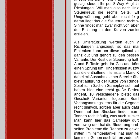
gesagt steuert Ihr per 8-Way Möglichk
Richtungen. Will man also nach lin
Steuerkreuz die rechte Seite. Er
Umgewöhnung, geht aber recht fix 
daran liegt das die Steuerung recht w
Sinne findet man zwar nicht vor, ab
der Richtung in den Kurven zumind
erzielen.
Als Unterstützung werden euch v
Richtungen angezeigt, so das ma
Einlenken kann um diese optimal zu
ganz gut und gehört zu den bessere
Variante. Der Rest der Steuerung hält
A und B Taste gebt Ihr Gas und könn
einen Sprung um Hindernissen auszwe
das die enthaltenen Items a la Mario K
dabei mit Ausnahme einer Strecke üb
bietet aufgrund der Kürze von Run
Spiel ist in Sachen Gameplay sehr auf 
haben hier eine recht große Bede
angeht. 10 verschiedene bietet da
Geschoß Varianten, legbaren Bom
Verlangsamungsitems für die Gegnersch
recht sinnvoll, sorgen aber auch dafü
Denn auf den Strecken findet man 
Tonnen recht häufig, was auch zum en
Man kann hier das Gameplay durc
vorneweg und hat die Steuerung und St
selten Probleme die Rennen zu gewin
mitten im Itemgeplänkel hat man t
kommen. Gegen euch fahren zudem 5 