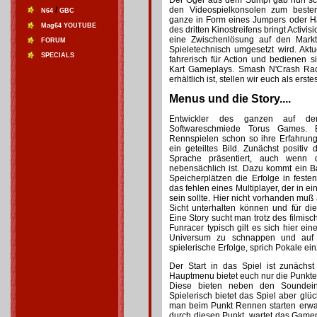
Der Oger aus dem Sumpf gab nun sc
/
den Videospielkonsolen zum besten
N64
GBC
ganze in Form eines Jumpers oder Ha
Mag64 YOUTUBE
des dritten Kinostreifens bringt Activ
eine Zwischenlösung auf den Markt
FORUM
Spieletechnisch umgesetzt wird. Ak
SPECIALS
fahrerisch für Action und bedienen 
Kart Gameplays. Smash N'Crash Raci
erhältlich ist, stellen wir euch als erst
Menus und die Story....
Entwickler des ganzen auf de
Softwareschmiede Torus Games. 
Rennspielen schon so ihre Erfahrun
ein geteiltes Bild. Zunächst positi
Sprache präsentiert, auch wenn 
nebensächlich ist. Dazu kommt ein Ba
Speicherplätzen die Erfolge in festen
das fehlen eines Multiplayer, der in e
sein sollte. Hier nicht vorhanden muß 
Sicht unterhalten können und für di
Eine Story sucht man trotz des filmis
Funracer typisch gilt es sich hier e
Universum zu schnappen und auf d
spielerische Erfolge, sprich Pokale ei
Der Start in das Spiel ist zunächst
Hauptmenu bietet euch nur die Punkte
Diese bieten neben den Soundeins
Spielerisch bietet das Spiel aber glü
man beim Punkt Rennen starten erwar
durch diesen Punkt, wartet das Game