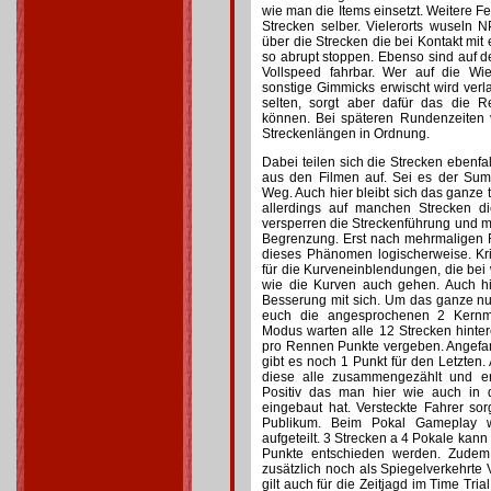
wie man die Items einsetzt. Weitere F
Strecken selber. Vielerorts wuseln N
über die Strecken die bei Kontakt mit
so abrupt stoppen. Ebenso sind auf de
Vollspeed fahrbar. Wer auf die Wi
sonstige Gimmicks erwischt wird ver
selten, sorgt aber dafür das die
können. Bei späteren Rundenzeiten 
Streckenlängen in Ordnung.
Dabei teilen sich die Strecken ebenf
aus den Filmen auf. Sei es der Sum
Weg. Auch hier bleibt sich das ganze tr
allerdings auf manchen Strecken di
versperren die Streckenführung und 
Begrenzung. Erst nach mehrmaligen 
dieses Phänomen logischerweise. Kri
für die Kurveneinblendungen, die bei
wie die Kurven auch gehen. Auch hie
Besserung mit sich. Um das ganze nu
euch die angesprochenen 2 Kernm
Modus warten alle 12 Strecken hinte
pro Rennen Punkte vergeben. Angefan
gibt es noch 1 Punkt für den Letzte
diese alle zusammengezählt und e
Positiv das man hier wie auch in
eingebaut hat. Versteckte Fahrer so
Publikum. Beim Pokal Gameplay 
aufgeteilt. 3 Strecken a 4 Pokale kann
Punkte entschieden werden. Zudem
zusätzlich noch als Spiegelverkehrte 
gilt auch für die Zeitjagd im Time Tria