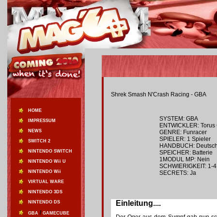
Shrek Smash N'Crash Racing - GBA
HOME
SYSTEM: GBA
IMPRESSUM
ENTWICKLER: Torus
NEWS
GENRE: Funracer
SPIELER: 1 Spieler
SWITCH 2
HANDBUCH: Deutsc
NINTENDO SWITCH
SPEICHER: Batterie
1MODUL MP: Nein
NINTENDO Wii U
SCHWIERIGKEIT: 1-4
NINTENDO Wii
SECRETS: Ja
VIRTUAL WARE
NINTENDO 3DS
Einleitung....
NINTENDO DS
/
GBA
GAMECUBE