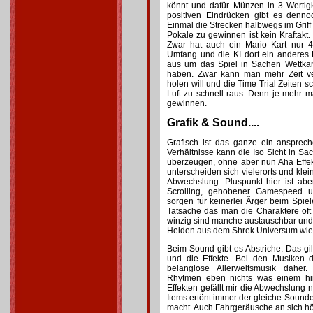
könnt und dafür Münzen in 3 Wertigk
positiven Eindrücken gibt es denno
Einmal die Strecken halbwegs im Griff w
Pokale zu gewinnen ist kein Kraftak
Zwar hat auch ein Mario Kart nur 4
Umfang und die KI dort ein anderes 
aus um das Spiel in Sachen Wettka
haben. Zwar kann man mehr Zeit v
holen will und die Time Trial Zeiten sc
Luft zu schnell raus. Denn je mehr ma
gewinnen.
Grafik & Sound....
Grafisch ist das ganze ein anspre
Verhältnisse kann die Iso Sicht in S
überzeugen, ohne aber nun Aha Eff
unterscheiden sich vielerorts und klei
Abwechslung. Pluspunkt hier ist abe
Scrolling, gehobener Gamespeed u
sorgen für keinerlei Ärger beim Spieler
Tatsache das man die Charaktere oft n
winzig sind manche austauschbar und
Helden aus dem Shrek Universum wie
Beim Sound gibt es Abstriche. Das gil
und die Effekte. Bei den Musiken d
belanglose Allerweltsmusik daher
Rhytmen eben nichts was einem hin
Effekten gefällt mir die Abwechslung n
Items ertönt immer der gleiche Soundef
macht. Auch Fahrgeräusche an sich hör