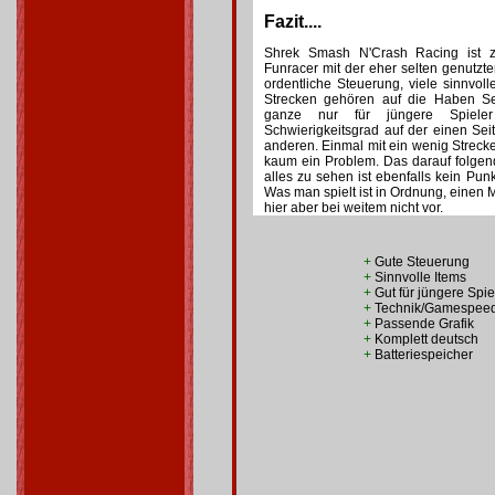
Fazit....
Shrek Smash N'Crash Racing ist zu
Funracer mit der eher selten genutzte
ordentliche Steuerung, viele sinnvol
Strecken gehören auf die Haben S
ganze nur für jüngere Spiele
Schwierigkeitsgrad auf der einen Seit
anderen. Einmal mit ein wenig Strecke
kaum ein Problem. Das darauf folge
alles zu sehen ist ebenfalls kein Punk
Was man spielt ist in Ordnung, einen 
hier aber bei weitem nicht vor.
+
Gute Steuerung
+
Sinnvolle Items
+
Gut für jüngere Spie
+
Technik/Gamespee
+
Passende Grafik
+
Komplett deutsch
+
Batteriespeicher