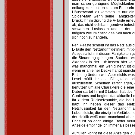
man schon genügend Möglichkeiten 
entlang zu kriechen um am Ende ein 
Häuserwand zu kommen ist nur ein 
Spider-Man wenn seine Fähigkeite
Drückt Ihr im Sprung die A-Taste erne
ab, das nicht sichtbar irgendwo befesti
schweben. Loslassen und in der Lu
möglich wie im Stand das Seil nach 
sich hoch zu hangeln.
Per R-Taste schießt Ihr das Netz aus
L-Taste den Netzangriff definiert, mit
Ausgestattet mit diesen Fähigkeiten ge
die Steuerung gelungen. Saubere we
Akrobatik in der Luft lassen hier ke
was manchmal ein wenig nervt ist d
wenn er an einer Decke hängt manchma
Richtung ändern will. Aber nichts was
Level müßt Ihr alle Fähigkeiten 
auszuliefern. Scheiben zerschlagen,
benutzen um alle Charaktere die eine
Dabei startet Ihr mit 3 Leben, habt bei
Continues und beginnt das aktuelle Le
Ihr zudem Rücksetzpunkte, die bei L
habt Ihr neben dieser das Netz
Netzflüssigkeit für den Netzangriff a
Lebensleiste, die einzig im Verfärben 
der Hektik weiß man manchmal aber 
Ende ist ob doch einige Treffer verkr
Anzeige empfinde ich immer als besse
Auffüllen könnt Ihr diese Anzeigen d