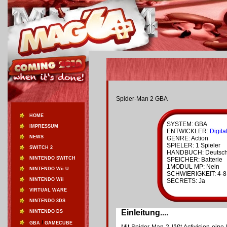
Spider-Man 2 GBA
HOME
SYSTEM: GBA
IMPRESSUM
ENTWICKLER:
Digita
NEWS
GENRE: Action
SPIELER: 1 Spieler
SWITCH 2
HANDBUCH: Deutsc
NINTENDO SWITCH
SPEICHER: Batterie
1MODUL MP: Nein
NINTENDO Wii U
SCHWIERIGKEIT: 4-8
NINTENDO Wii
SECRETS: Ja
VIRTUAL WARE
NINTENDO 3DS
Einleitung....
NINTENDO DS
/
GBA
GAMECUBE