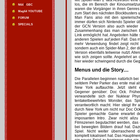
Mit Spider-Man 2 läßt Activision eine
/
los, die im Bereich der Kinoumsetz
N64
GBC
waren die Vorgänger in ihren Genres n
Mag64 YOUTUBE
zum Start des nächsten Blockbusters u
Man Fans also mit den spielerisch
FORUM
immer dürfen sich Nintendo Spieler 
SPECIALS
der GCN Version also auch wieder
Zusammenhang das man zwischen b
Link ermöglicht hat. Angeboten hätte 
anderen Spielen auf jeden Fall. Das 
mehr Verwendung findet zeigt nicht 
sondern auch ein Spider-Man 2, der di
Version ebenfalls teilweise nutzt. All
wie sich zeigen sollte. Angelehnt an 
hier wieder schwingend durch die Ge
Menus und die Story....
Die Parallelen beginnen natürlich bei
seitdem Peter Parker das erste mal a
New York auftauchte. Jetzt steht 
Gegener genüber: Doc Ock. Früher
verwandelte sich der Nuklear Phys
tentakelbewehrtes Monster, das Sp
verantwortlich macht. Hier steigt Ihr
durch New York um nicht nur Doc Ock 
Spieler gemachte Game erwartet de
imposanten Intro. Zwar nicht allz
Filmszenen begutachtet werden, das 
bei bewegten Bildern drauf hat. Daz
Spiel. Nicht weiter überraschend
komplett lokalisiert hat. Das Hauptme