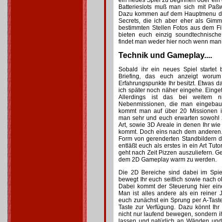
ein neues Spiel zu beginnen oder ein
Batterieslots muß man sich mit Paßw
Dazu kommen auf dem Hauptmenu di
Secrets, die ich aber eher als Gim
bestimmten Stellen Fotos aus dem Fi
bieten euch einzig soundtechnische
findet man weder hier noch wenn man e
Technik und Gameplay....
Sobald ihr ein neues Spiel startet
Briefing, das euch anzeigt woru
Erfahrungspunkte Ihr besitzt. Etwas da
ich später noch näher eingehe. Eingetei
Allerdings ist das bei weitem n
Nebenmissionen, die man eingebaut
kommt man auf über 20 Missionen im 
man sehr und euch erwarten sowohl 
Art, sowie 3D Areale in denen Ihr w
kommt. Doch eins nach dem anderen. 
Form von gerenderten Standbildern d
entläßt euch als erstes in ein Art Tut
geht nach Zeit Pizzen auszuliefern. 
dem 2D Gameplay warm zu werden.
Die 2D Bereiche sind dabei im Spiel
bewegt Ihr euch seitlich sowie nach o
Dabei kommt der Steuerung hier ein
Man ist alles andere als ein reiner
euch zunächst ein Sprung per A-Taste 
Taste zur Verfügung. Dazu könnt Ih
nicht nur laufend bewegen, sondern i
lassen und natürlich an Wänden und 