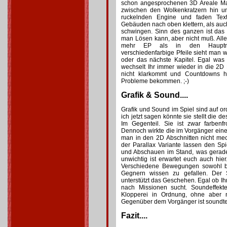
schon angesprochenen 3D Areale Manh
zwischen den Wolkenkratzern hin und
ruckelnden Engine und faden Tex
Gebäuden nach oben klettern, als auch
schwingen. Sinn des ganzen ist das
man Lösen kann, aber nicht muß. Aller
mehr EP als in den Hauptmi
verschiedenfarbige Pfeile sieht man 
oder das nächste Kapitel. Egal was
wechselt Ihr immer wieder in die 2D
nicht klarkommt und Countdowns h
Probleme bekommen. ;-)
Grafik & Sound....
Grafik und Sound im Spiel sind auf o
ich jetzt sagen könnte sie stellt die 
Im Gegenteil. Sie ist zwar farbenf
Dennoch wirkte die im Vorgänger einen
man in den 2D Abschnitten nicht mec
der Parallax Variante lassen den Spi
und Abschauen im Stand, was gerad
unwichtig ist erwartet euch auch hie
Verschiedene Bewegungen sowohl b
Gegnern wissen zu gefallen. Der S
unterstützt das Geschehen. Egal ob Ihr
nach Missionen sucht. Soundeffekt
Klopperei in Ordnung, ohne aber 
Gegenüber dem Vorgänger ist soundtec
Fazit....