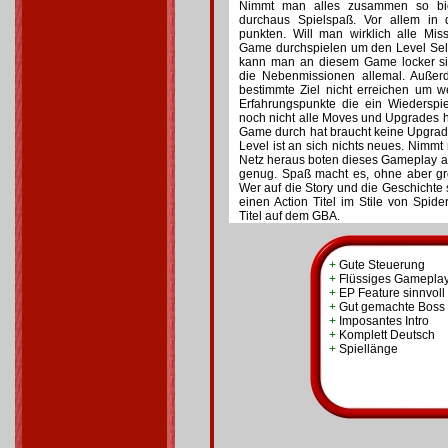
Nimmt man alles zusammen so bie
durchaus Spielspaß. Vor allem in
punkten. Will man wirklich alle M
Game durchspielen um den Level Se
kann man an diesem Game locker s
die Nebenmissionen allemal. Auße
bestimmte Ziel nicht erreichen um 
Erfahrungspunkte die ein Wiedersp
noch nicht alle Moves und Upgrades ha
Game durch hat braucht keine Upgrad
Level ist an sich nichts neues. Nimm
Netz heraus boten dieses Gameplay a
genug. Spaß macht es, ohne aber gr
Wer auf die Story und die Geschichte 
einen Action Titel im Stile von Spid
Titel auf dem GBA.
+
Gute Steuerung
+
Flüssiges Gamepla
+
EP Feature sinnvoll
+
Gut gemachte Boss
+
Imposantes Intro
+
Komplett Deutsch
+
Spiellänge