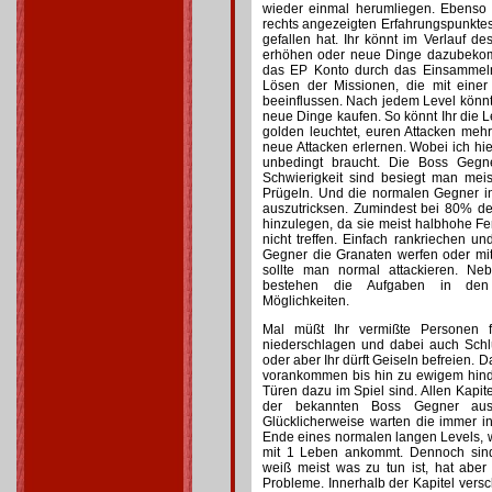
wieder einmal herumliegen. Ebenso 
rechts angezeigten Erfahrungspunkte
gefallen hat. Ihr könnt im Verlauf de
erhöhen oder neue Dinge dazubekom
das EP Konto durch das Einsammeln
Lösen der Missionen, die mit eine
beeinflussen. Nach jedem Level könn
neue Dinge kaufen. So könnt Ihr die 
golden leuchtet, euren Attacken me
neue Attacken erlernen. Wobei ich h
unbedingt braucht. Die Boss Gegn
Schwierigkeit sind besiegt man mei
Prügeln. Und die normalen Gegner in
auszutricksen. Zumindest bei 80% de
hinzulegen, da sie meist halbhohe F
nicht treffen. Einfach rankriechen un
Gegner die Granaten werfen oder mi
sollte man normal attackieren. Ne
bestehen die Aufgaben in den 
Möglichkeiten.
Mal müßt Ihr vermißte Personen f
niederschlagen und dabei auch Schl
oder aber Ihr dürft Geiseln befreien. 
vorankommen bis hin zu ewigem hind
Türen dazu im Spiel sind. Allen Kapit
der bekannten Boss Gegner aus
Glücklicherweise warten die immer i
Ende eines normalen langen Levels, 
mit 1 Leben ankommt. Dennoch sind
weiß meist was zu tun ist, hat aber
Probleme. Innerhalb der Kapitel versc