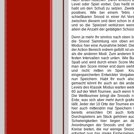
nach unten rutschen. Denn erreicht e
Level oder Spiel vorbei. Das heißt im
habt um den Schuß zu setzen. Zweite
positives. Wie bei einem Tetris 
schießbaren Snood in einer Art Vor
zwischen diesem und dem schon in d
und so die Spielzeit verkürzen wen
allein die Anzahl der getätigten Schüs
Denn je mehr Ihr sinnlos nach oben b
die Snood Sammlung von oben en
Modus hier eine Ausnahme bildet. Die
der Action Bereich extrem gefüllt ist 
als die anderen Modi. Zum anderen f
festen Intervallen nach unten. Wie 
Spaß und wird durch einen Score Mo
man den Score immer erst dann sieh
und nicht mitten im Spiel. Kn
eingespeicherten Entwickler Vorgaben 
nun Speichern. Habt Ihr euch also
gemacht könnt Ihr auch an die an
Levels des Klassik Modus warten wei
60 auf der Welt Tournee, auch wenn hi
Die Welttournee bringt die Snoods 
Erde, was sich aber mehr durch graf
läßt. Jeder der 10 Orte der Tournee e
hier auch mittendrin mal Speichern
bereits erreichten Ort auch for
Durchspielens am Stück gehören auc
Schwierigkeiten hier liegen an 
Anordnungen der Snoods und der Ta
Kreise bieten, die nur wenige Snood
erfordert nun das starke Einbeziehe