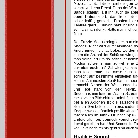
Move auch darf diese einbezogen w
kommt zu ihrem Recht. Denn der Wink
Bande schießt, läßt ihn auch so abpr
oben. Dabei ist z.b. das Treffen d
schon knifflig gemacht. Problem hie
Feature greift. 3 davon habt Ihr und 
sein als man denkt. Hätte man nicht 
finde.
Der Puzzle Modus bringt euch nun e
Snoods. Nicht wild durcheinander, s
Anordnungen die aufgelöst werden w
allem die Anzahl der Schüsse wie gut
man verballert um so schneller komm
Modus ist wenn man so will eine Z
erwarten euch in 5 Schwierigkeitsst
man lösen muß. Da diese Zufallsg
schlecht auf bestimmte einstellen u
kommt. Am meisten Spaß hat mir ab
gemacht. Neben der Welttournee bie
und lebt stark von der Hektik,
Snoodansammlung im Action Screen m
meist vollen Bildschirme unterhält in
bei allen Aktionen ist die Tatsach
kleinen Symbole gut unterscheiden 
Keeper, wo das ähnlich positiv wirkte.
macht auch im Jahr 2006 noch Spaß. Zw
andere als neu, dennoch vergeht rei
Level gesehen hat. Und Secrets in F
von links nach rechts geht sind auch 
Grafik & Sound....