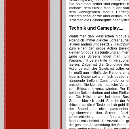
Schwierigkeitsgraden, die für alle Spie
Die Spielmodi selber sind eingeteilt i
Variante, dem Puzzle Modus, der Var
dem vielsagenden Modus Harmage
erklären schauen wir aber erstmal in
lernt man die Grundbegriffe des Syst
Technik und Gameplay....
Wählt man den klassischen Modus a
eigentlich immer gleiche Screenauft
ist dies anders umgesetzt. 2 Hauptpunk
Zum einen der große Action Berei
kleinen Snoods als bunte und animiert
Ende des Screens findet man nun
Kanone, mit deren Hilfe Ihr versuc
leeren. Dabei ist die Grundlage de
Actionbereich des Spiels ist voller
Ihr müßt nun mithilfe der Kanone ei
feuern. Dabei sollte einfach gesagt z
hängende treffen. Dann bleibt er d
entsteht. Die kleinste mögliche Varia
vom Bildschirm verschwinden. Per 
beiden Seiten drehen und eine Pfeilan
vor. Die Hilfslinie wie bei einem B
Graden hier z.b. nicht. Seid Ihr der
drückt man die A-Taste und ab geht die 
der Snood an nicht passenden 
logischerweise den Screen. Jet
Unterschiede zu einem Bust a Mo
Modus entscheidet die Anzahl der 
die gesamte Ansammlung der Snoods i