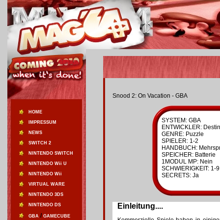
Snood 2: On Vacation - GBA
HOME
SYSTEM: GBA
IMPRESSUM
ENTWICKLER: Destin
NEWS
GENRE: Puzzle
SPIELER: 1-2
SWITCH 2
HANDBUCH: Mehrspr
NINTENDO SWITCH
SPEICHER: Batterie
1MODUL MP: Nein
NINTENDO Wii U
SCHWIERIGKEIT: 1-9
NINTENDO Wii
SECRETS: Ja
VIRTUAL WARE
NINTENDO 3DS
Einleitung....
NINTENDO DS
/
GBA
GAMECUBE