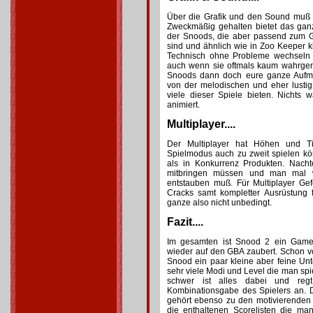
Über die Grafik und den Sound muß 
Zweckmäßig gehalten bietet das ga
der Snoods, die aber passend zum 
sind und ähnlich wie in Zoo Keeper 
Technisch ohne Probleme wechseln d
auch wenn sie oftmals kaum wahrg
Snoods dann doch eure ganze Aufme
von der melodischen und eher lustig
viele dieser Spiele bieten. Nichts 
animiert.
Multiplayer....
Der Multiplayer hat Höhen und Tie
Spielmodus auch zu zweit spielen k
als in Konkurrenz Produkten. Nacht
mitbringen müssen und man mal w
entstauben muß. Für Multiplayer Ge
Cracks samt kompletter Ausrüstung f
ganze also nicht unbedingt.
Fazit....
Im gesamten ist Snood 2 ein Game
wieder auf den GBA zaubert. Schon v
Snood ein paar kleine aber feine Unt
sehr viele Modi und Level die man spi
schwer ist alles dabei und reg
Kombinationsgabe des Spielers an.
gehört ebenso zu den motivierenden 
die enthaltenen Scorelisten die m