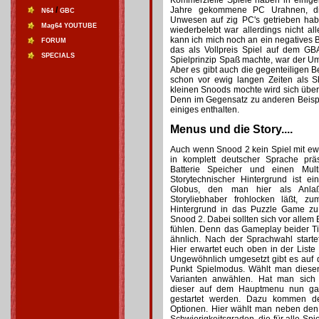
Kommerzielle Spiele haben in einige
/
Jahre gekommene PC Urahnen, die
N64
GBC
Unwesen auf zig PC's getrieben habe
Mag64 YOUTUBE
wiederbelebt war allerdings nicht al
kann ich mich noch an ein negatives
FORUM
das als Vollpreis Spiel auf dem GB
SPECIALS
Spielprinzip Spaß machte, war der Umf
Aber es gibt auch die gegenteiligen Bei
schon vor ewig langen Zeiten als S
kleinen Snoods mochte wird sich übe
Denn im Gegensatz zu anderen Beisp
einiges enthalten.
Menus und die Story....
Auch wenn Snood 2 kein Spiel mit ewig
in komplett deutscher Sprache prä
Batterie Speicher und einen Mult
Storytechnischer Hintergrund ist 
Globus, den man hier als Anlaß
Storyliebhaber frohlocken läßt, z
Hintergrund in das Puzzle Game zu 
Snood 2. Dabei sollten sich vor allem
fühlen. Denn das Gameplay beider Ti
ähnlich. Nach der Sprachwahl start
Hier erwartet euch oben in der Liste
Ungewöhnlich umgesetzt gibt es auf
Punkt Spielmodus. Wählt man diese
Varianten anwählen. Hat man sich 
dieser auf dem Hauptmenu nun ga
gestartet werden. Dazu kommen de
Optionen. Hier wählt man neben den