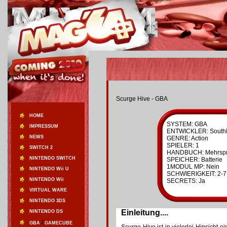
Scurge Hive - GBA
HOME
SYSTEM: GBA
IMPRESSUM
ENTWICKLER: South
NEWS
GENRE: Action
SPIELER: 1
SWITCH 2
HANDBUCH: Mehrspr
NINTENDO SWITCH
SPEICHER: Batterie
1MODUL MP: Nein
NINTENDO Wii U
SCHWIERIGKEIT: 2-7
NINTENDO Wii
SECRETS: Ja
VIRTUAL WARE
NINTENDO 3DS
Einleitung....
NINTENDO DS
/
GBA
GAMECUBE