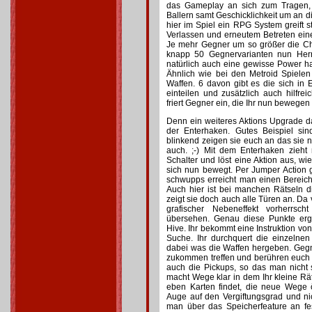
das Gameplay an sich zum Tragen, d
Ballern samt Geschicklichkeit um an 
hier im Spiel ein RPG System greift s
Verlassen und erneutem Betreten ei
Je mehr Gegner um so größer die C
knapp 50 Gegnervarianten nun Her
natürlich auch eine gewisse Power ha
Ähnlich wie bei den Metroid Spielen
Waffen. 6 davon gibt es die sich in 
einteilen und zusätzlich auch hilfrei
friert Gegner ein, die Ihr nun bewegen
Denn ein weiteres Aktions Upgrade da
der Enterhaken. Gutes Beispiel sin
blinkend zeigen sie euch an das sie n
auch. ;-) Mit dem Enterhaken zieht
Schalter und löst eine Aktion aus, wie 
sich nun bewegt. Per Jumper Action gi
schwupps erreicht man einen Bereich,
Auch hier ist bei manchen Rätseln d
zeigt sie doch auch alle Türen an. Da v
grafischer Nebeneffekt vorherr
übersehen. Genau diese Punkte er
Hive. Ihr bekommt eine Instruktion vo
Suche. Ihr durchquert die einzelne
dabei was die Waffen hergeben. Gegne
zukommen treffen und berühren euch se
auch die Pickups, so das man nicht 
macht Wege klar in dem Ihr kleine Rät
eben Karten findet, die neue Wege 
Auge auf den Vergiftungsgrad und n
man über das Speicherfeature an fe