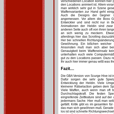
verschiedenen Location können hier 
den Locations animiert ist. Allem vora
man wirklich sehr gut in Szene gese
Waffenvarianten zur Hand geht eini
Auch die Designs der Gegner s
angemessen. Vor allem die Boss Geg
Entwickler und sind nicht nur in 
Animationen der Heldin sind zwar 
anderen Seite auch oft von ihren lang
an sich wenig zu meckern. Etwas
allerdings hier das Scrolling dazuzä
Her bei schnellen Richtungsänderung
Gewöhnung. Ein bißchen weicher 
Ansonsten muß man sich aber bei
Genauigkeit beim Waffeneinsatz k
unterhalten euch viele Computermäß
gut zu den Locations passen. Dazu rei
Ihr auch hier immer genau wißt was Ihr
Fazit....
Die GBA Version von Scurge Hive ist 
Dafür sorgen die sehr gute Spiel
Entwicklung der Heldin. Viele Umge
kleinerer Rätselaction geben dem Sp
Viele Waffen, auch wenn man oft be
Durchschlagskraft. Die festen Sp
eingreifende Zeitfeature sind auf der 
jedermans Sache. Hier muß man selb
gefällt. Kritik gibt es im gesamten fü
das man sich gewöhnen muß. Gerade w
los ist sind schnelle Richtungswechsel 