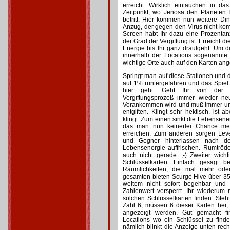
erreicht. Wirklich eintauchen in da
Zeitpunkt, wo Jenosa den Planeten 
betritt. Hier kommen nun weitere Ding
Anzug, der gegen den Virus nicht komp
Screen habt Ihr dazu eine Prozentan
der Grad der Vergiftung ist. Erreicht di
Energie bis Ihr ganz draufgeht. Um di
innerhalb der Locations sogenannte E
wichtige Orte auch auf den Karten ang
Springt man auf diese Stationen und d
auf 1% runtergefahren und das Spiel
hier geht. Geht Ihr von der S
Vergiftungsprozeß immer wieder n
Vorankommen wird und muß immer un
entgiften. Klingt sehr hektisch, ist 
klingt. Zum einen sinkt die Lebensener
das man nun keinerlei Chance mehr
erreichen. Zum anderen sorgen Leve
und Gegner hinterlassen nach d
Lebensenergie auffrischen. Rumtröd
auch nicht gerade. ;-) Zweiter wich
Schlüsselkarten. Einfach gesagt b
Räumlichkeiten, die mal mehr ode
gesamten bieten Scurge Hive über 350
weitem nicht sofort begehbar und
Zahlenwert versperrt. Ihr wiederum
solchen Schlüsselkarten finden. Steht
Zahl 6, müssen 6 dieser Karten her,
angezeigt werden. Gut gemacht f
Locations wo ein Schlüssel zu find
nämlich blinkt die Anzeige unten rec