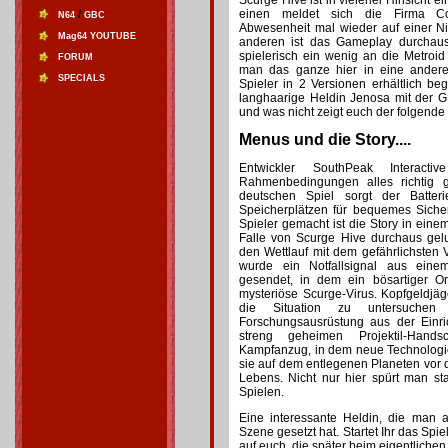
Scurge Hive ist in vielerlei Hinsicht 
/
einen meldet sich die Firma Co
N64
GBC
Abwesenheit mal wieder auf einer N
Mag64 YOUTUBE
anderen ist das Gameplay durchaus
spielerisch ein wenig an die Metroi
FORUM
man das ganze hier in eine andere
SPECIALS
Spieler in 2 Versionen erhältlich b
langhaarige Heldin Jenosa mit der G
und was nicht zeigt euch der folgende 
Menus und die Story....
Entwickler SouthPeak Interact
Rahmenbedingungen alles richtig 
deutschen Spiel sorgt der Batter
Speicherplätzen für bequemes Sichern
Spieler gemacht ist die Story in eine
Falle von Scurge Hive durchaus gel
den Wettlauf mit dem gefährlichsten 
wurde ein Notfallsignal aus eine
gesendet, in dem ein bösartiger O
mysteriöse Scurge-Virus. Kopfgeldjä
die Situation zu untersuchen
Forschungsausrüstung aus der Einri
streng geheimen Projektil-Hand
Kampfanzug, in dem neue Technologie
sie auf dem entlegenen Planeten vor 
Lebens. Nicht nur hier spürt man st
Spielen.
Eine interessante Heldin, die man 
Szene gesetzt hat. Startet Ihr das Spi
auf euch, die später beim eigentlichen