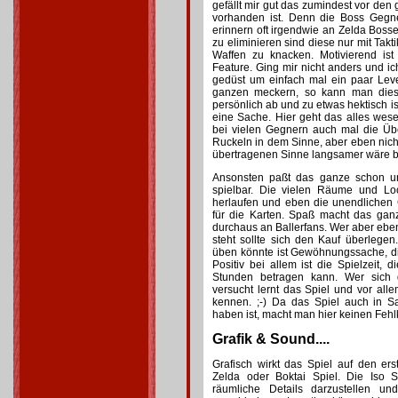
gefällt mir gut das zumindest vor de
vorhanden ist. Denn die Boss Gegn
erinnern oft irgendwie an Zelda Boss
zu eliminieren sind diese nur mit Takt
Waffen zu knacken. Motivierend is
Feature. Ging mir nicht anders und ic
gedüst um einfach mal ein paar Lev
ganzen meckern, so kann man dies
persönlich ab und zu etwas hektisch is
eine Sache. Hier geht das alles wes
bei vielen Gegnern auch mal die Über
Ruckeln in dem Sinne, aber eben nicht
übertragenen Sinne langsamer wäre 
Ansonsten paßt das ganze schon un
spielbar. Die vielen Räume und Lo
herlaufen und eben die unendlichen 
für die Karten. Spaß macht das ganz
durchaus an Ballerfans. Wer aber eben
steht sollte sich den Kauf überlege
üben könnte ist Gewöhnungssache, di
Positiv bei allem ist die Spielzeit, 
Stunden betragen kann. Wer sich 
versucht lernt das Spiel und vor all
kennen. ;-) Da das Spiel auch in S
haben ist, macht man hier keinen Fehl
Grafik & Sound....
Grafisch wirkt das Spiel auf den er
Zelda oder Boktai Spiel. Die Iso S
räumliche Details darzustellen un