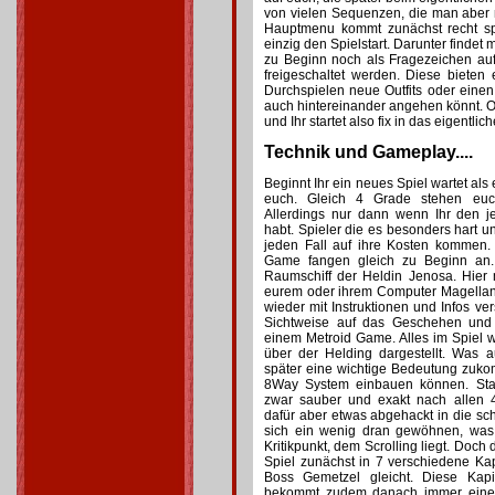
von vielen Sequenzen, die man aber
Hauptmenu kommt zunächst recht sp
einzig den Spielstart. Darunter findet
zu Beginn noch als Fragezeichen au
freigeschaltet werden. Diese biete
Durchspielen neue Outfits oder eine
auch hintereinander angehen könnt. Op
und Ihr startet also fix in das eigentlich
Technik und Gameplay....
Beginnt Ihr ein neues Spiel wartet als
euch. Gleich 4 Grade stehen euc
Allerdings nur dann wenn Ihr den j
habt. Spieler die es besonders hart 
jeden Fall auf ihre Kosten kommen.
Game fangen gleich zu Beginn an. 
Raumschiff der Heldin Jenosa. Hier 
eurem oder ihrem Computer Magellan
wieder mit Instruktionen und Infos ver
Sichtweise auf das Geschehen und
einem Metroid Game. Alles im Spiel wi
über der Helding dargestellt. Was 
später eine wichtige Bedeutung zuko
8Way System einbauen können. Stat
zwar sauber und exakt nach allen 
dafür aber etwas abgehackt in die s
sich ein wenig dran gewöhnen, was
Kritikpunkt, dem Scrolling liegt. Doch 
Spiel zunächst in 7 verschiedene Kap
Boss Gemetzel gleicht. Diese Kapi
bekommt zudem danach immer eine 