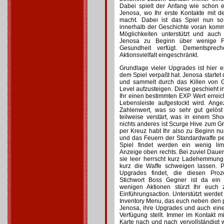
Dabei spielt der Anfang wie schon 
Jenosa, wo Ihr erste Kontakte mit
macht. Dabei ist das Spiel nun so
innerhalb der Geschichte voran komm
Möglichkeiten unterstützt und auch
Jenosa zu Beginn über wenige F
Gesundheit verfügt. Dementspre
Aktionsvielfalt eingeschränkt.
Grundlage vieler Upgrades ist hier
dem Spiel verpaßt hat. Jenosa starte
und sammelt durch das Killen von 
Level aufzusteigen. Diese geschieht 
Ihr einen bestimmten EXP Wert erreich
Lebensleiste aufgestockt wird. Ange
Zahlenwert, was so sehr gut gelös
teilweise verstärt, was in einem Shoo
nichts anderes ist Scurge Hive zum 
per Kreuz habt Ihr also zu Beginn nu
und das Feuern der Standardwaffe pe
Spiel findet werden ein wenig lim
Anzeige oben rechts. Bei zuviel Dauerf
sie leer herrscht kurz Ladehemmung
kurz die Waffe schweigen lassen. 
Upgrades findet, die diesen Pro
Stichwort Boss Gegner ist da ein 
wenigen Aktionen stürzt Ihr euch 
Einführungsaction. Unterstützt werde
Inventory Menu, das euch neben den p
Jenosa, ihre Upgrades und auch ein
Verfügung stellt. Immer im Kontakt 
Karte nach und nach vervollständigt