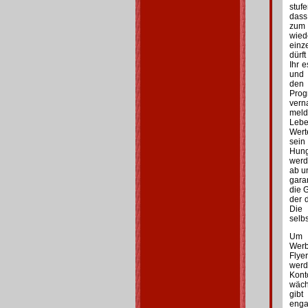
stuf
dass
zum 
wied
einz
dürf
Ihr 
und 
den 
Prog
vern
meld
Lebe
Wert
sein
Hung
werd
ab u
gara
die 
der 
Die 
selb
Um d
Werb
Flye
werd
Kont
wäch
gibt
enga