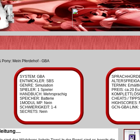
& Pony: Mein Pferdehof - GBA
SYSTEM: GBA
SPRACHHÜRDE:
ENTWICKLER: SBS
ALTERSFREIGA
GENRE: Simulation
TERMIN: Erhältl
SPIELER: 1 Spieler
PREIS: ca.20 Eu
HANDBUCH: Mehrsprachig
KOMPLETTLÖSU
SPEICHER: Batterie
CHEATS / TIPPS
1MODUL MP: Nein
HIGHSCORES: 
SCHWIERIGKEIT: 1-4
GCN-GBA LINK: 
SECRETS: Nein
eitung....