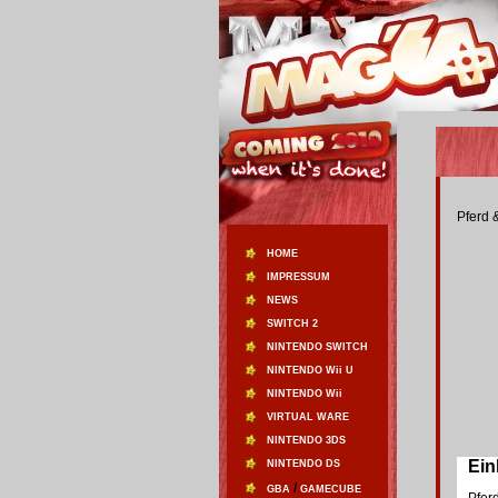
Pferd 
HOME
IMPRESSUM
NEWS
SWITCH 2
NINTENDO SWITCH
NINTENDO Wii U
NINTENDO Wii
VIRTUAL WARE
NINTENDO 3DS
Einl
NINTENDO DS
/
GBA
GAMECUBE