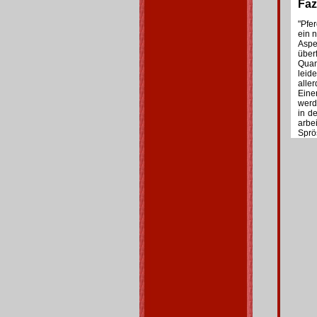
Fazi
"Pfe
ein n
Aspe
übe
Quan
leid
alle
Eine
werd
in d
arbe
Sprö