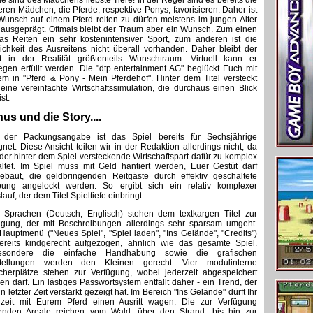
de sind des Mädchens liebste Tiere! In der Regel sind es bereits die
eren Mädchen, die Pferde, respektive Ponys, favorisieren. Daher ist
Wunsch auf einem Pferd reiten zu dürfen meistens im jungen Alter
 ausgeprägt. Oftmals bleibt der Traum aber ein Wunsch. Zum einen
das Reiten ein sehr kostenintensiver Sport, zum anderen ist die
ichkeit des Ausreitens nicht überall vorhanden. Daher bleibt der
t in der Realität größtenteils Wunschtraum. Virtuell kann er
egen erfüllt werden. Die "dtp entertainment AG" beglückt Euch mit
em in "Pferd & Pony - Mein Pferdehof". Hinter dem Titel versteckt
 eine vereinfachte Wirtschaftssimulation, die durchaus einen Blick
ist.
us und die Story....
 der Packungsangabe ist das Spiel bereits für Sechsjährige
gnet. Diese Ansicht teilen wir in der Redaktion allerdings nicht, da
 der hinter dem Spiel versteckende Wirtschaftspart dafür zu komplex
altet. Im Spiel muss mit Geld hantiert werden, Euer Gestüt darf
ebaut, die geldbringenden Reitgäste durch effektiv geschaltete
ung angelockt werden. So ergibt sich ein relativ komplexer
lauf, der dem Titel Spieltiefe einbringt.
 Sprachen (Deutsch, Englisch) stehen dem textkargen Titel zur
ügung, der mit Beschreibungen allerdings sehr sparsam umgeht.
Hauptmenü ("Neues Spiel", "Spiel laden", "Ins Gelände", "Credits")
bereits kindgerecht aufgezogen, ähnlich wie das gesamte Spiel.
besondere die einfache Handhabung sowie die grafischen
tellungen werden den Kleinen gerecht. Vier modulinterne
cherplätze stehen zur Verfügung, wobei jederzeit abgespeichert
en darf. Ein lästiges Passwortsystem entfällt daher - ein Trend, der
in letzter Zeit verstärkt gezeigt hat. Im Bereich "Ins Gelände" dürft Ihr
rzeit mit Eurem Pferd einen Ausritt wagen. Die zur Verfügung
enden Areale reichen vom Wald, über den Strand, bis hin zur