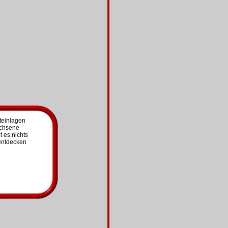
teinlagen
achsene
 es nichts
entdecken