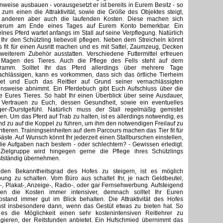
enweise ausbauen - vorausgesetzt er ist bereits in Eurem Besitz - so
 zum einen die Attraktivität, sowie die Größe des Objektes steigt,
anderen aber auch die laufenden Kosten. Diese machen sich
erum am Ende eines Tages auf Eurem Konto bemerkbar. Ein
elnes Pferd wartet anfangs im Stall auf seine Verpflegung. Natürlich
t Ihr den Schützling liebevoll pflegen. Neben dem Streicheln könnt
es fit für einen Ausritt machen und es mit Sattel, Zaumzeug, Decken
weiterem Zubehör ausstatten. Verschiedene Futtermittel erfreuen
Magen des Tieres. Auch die Pflege des Fells steht auf dem
ramm. Solltet Ihr das Pferd allerdings über mehrere Tage
achlässigen, kann es vorkommen, dass sich das örtliche Tierheim
et und Euch das Reittier auf Grund seiner vernachlässigten
nsweise abnimmt. Ein Pferdebuch gibt Euch Aufschluss über die
e Eures Tieres. So habt Ihr einen Überblick über seine Ausdauer,
 Vertrauen zu Euch, dessen Gesundheit, sowie ein eventuelles
er-/Durstgefühl. Natürlich muss der Stall regelmäßig gemistet
en. Um das Pferd auf Trab zu halten, ist es allerdings notwendig, es
nd zu auf die Koppel zu führen, um ihm den notwendigen Freilauf zu
ntieren. Trainingseinheiten auf dem Parcours machen das Tier fit für
Gäste. Auf Wunsch könnt Ihr jederzeit einen Stallburschen einstellen,
die Aufgaben nach bestem - oder schlechtem? - Gewissen erledigt.
Zielgruppe wird hingegen gerne die Pflege ihres Schützlings
stständig übernehmen.
en Bekanntheitsgrad des Hofes zu steigern, ist es möglich
ung zu schalten. Vom Büro aus schaltet Ihr, je nach Geldbeutel,
r-, Plakat-, Anzeige-, Radio-, oder gar Fernsehwerbung. Aufsteigend
en die Kosten immer intensiver, demnach solltet Ihr Euren
ostand immer gut im Blick behalten. Die Attraktivität des Hofes
st insbesondere dann, wenn das Gestüt etwas zu bieten hat. So
 es die Möglichkeit einen sehr kostenintensiven Reitlehrer zu
gieren, der Reitstunden anbietet. Ein Hufschmied übernimmt das