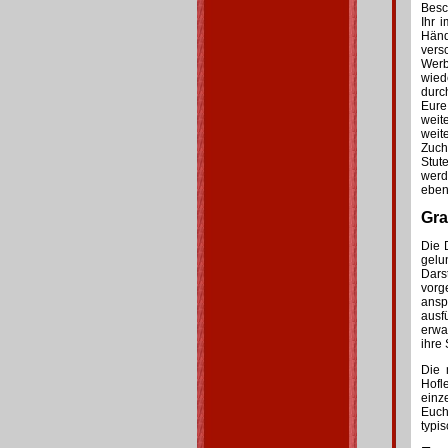
Besc
Ihr 
Hän
vers
Werb
wied
durc
Eure
wei
weit
Zuch
Stut
werd
eben
Gra
Die 
gelu
Dars
vorg
ansp
ausf
erwa
ihre 
Die 
Hofl
einz
Euch
typi