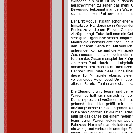
zwingend tun muß ist völlig dane
herschwimmen zu sehen das mehr Unhe
Bewegung bekommt man den Wagen k
schmälert diesen Part gewaltig und 
Der Drift Modus ist dann schon eher 
Einsatz der Handbremse in Kurven de
Punkte zu verdienen. Es sind Combo
Abzüge bringt. Entwickelt man ein Gef
sehr gute Ergebnisse schnell möglic
Modus die ebenfalls erst nach und 
den längeren Gebrauch. Mit was ich
anfreunden konnte sind die Minispiel
Zeichnungen und richten sich mehr an 
ist eher das Zusammenspiel der Knöp
z.b. einen Punkt durch eine Labyrinth
darstellen den man nicht überhitzen s
Dennoch muß man diese Dinge über 
diese 10 Minispiele ebenso viel
vollständiges Motor Level Up im übe
alles im Bereich Tuning wirkt sich das
Die Steuerung wird besser und der rei
Wagen verhält sich einfach ruhig
Dementsprechend verändern sich au
getuned sind. Hier gefällt mir ei
unzählige kleine Punkte upgraden k
in kleinen Schritten für die man je
muß ist das ganze bei einem neuen 
beim letzten Wagen gekauften Upgr
Fahrzeug. Nur muß man sie jedesmal k
ein wenig und verbraucht unnötige Zei