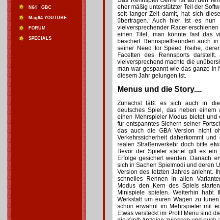
Das Rennspiel Genre ist auf den Ni
/
eher mäßig unterstützter Teil der Sof
N64
GBC
seit langer Zeit damit, hat sich di
Mag64 YOUTUBE
übertragen. Auch hier ist es nun
vielversprechender Racer erschienen i
FORUM
einen Titel, man könnte fast das vi
SPECIALS
beschert Rennspielfreunden auch i
seiner Need for Speed Reihe, dere
Facetten des Rennsports darstellt.
vielversprechend machte die unübersic
man war gespannt wie das ganze in 
diesem Jahr gelungen ist.
Menus und die Story....
Zunächst läßt es sich auch in di
deutsches Spiel, das neben einem 
einen Mehrspieler Modus bietet und 
für entspanntes Sichern seiner Fortsch
das auch die GBA Version nicht o
Verkehrssicherheit daherkommt und 
realen Straßenverkehr doch bitte etwa
Bevor der Spieler startet gilt es ei
Erfolge gesichert werden. Danach e
sich in Sachen Spielmodi und deren
Version des letzten Jahres anlehnt. I
schnelles Rennen in allen Variant
Modus den Kern des Spiels start
Minispiele spielen. Weiterhin habt 
Werkstatt um euren Wagen zu tunen 
schon erwähnt im Mehrspieler mit e
Etwas versteckt im Profil Menu sind d