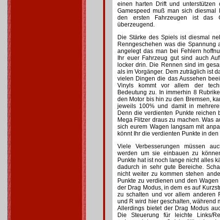
einen harten Drift und unterstützen
Gamespeed muß man sich diesmal k
den ersten Fahrzeugen ist das G
überzeugend.
Die Stärke des Spiels ist diesmal n
Renngeschehen was die Spannung ang
angelegt das man bei Fehlern hoffnun
Ihr euer Fahrzeug gut sind auch A
locker drin. Die Rennen sind im ges
als im Vorgänger. Dem zuträglich ist 
vielen Dingen die das Aussehen beei
Vinyls kommt vor allem der tech
Bedeutung zu. In immerhin 8 Rubrik
den Motor bis hin zu den Bremsen, ka
jeweils 100% und damit in mehrere
Denn die verdienten Punkte reichen 
Mega Flitzer draus zu machen. Was a
sich eurem Wagen langsam mit anpas
könnt Ihr die verdienten Punkte in de
Viele Verbesserungen müssen auch
werden um sie einbauen zu könne
Punkte hat ist noch lange nicht alles kä
dadurch in sehr gute Bereiche. Sch
nicht weiter zu kommen stehen ande
Punkte zu verdienen und den Wagen z
der Drag Modus, in dem es auf Kurzs
zu schalten und vor allem anderen
und R wird hier geschalten, während m
Allerdings bietet der Drag Modus au
Die Steuerung für leichte Links/R