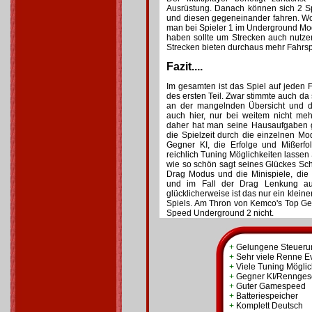
Ausrüstung. Danach können sich 2 S
und diesen gegeneinander fahren. Wo
man bei Spieler 1 im Underground Mo
haben sollte um Strecken auch nutze
Strecken bieten durchaus mehr Fahrspa
Fazit....
Im gesamten ist das Spiel auf jeden
des ersten Teil. Zwar stimmte auch da
an der mangelnden Übersicht und de
auch hier, nur bei weitem nicht me
daher hat man seine Hausaufgaben ge
die Spielzeit durch die einzelnen M
Gegner KI, die Erfolge und Mißerfo
reichlich Tuning Möglichkeiten lassen
wie so schön sagt seines Glückes S
Drag Modus und die Minispiele, die 
und im Fall der Drag Lenkung au
glücklicherweise ist das nur ein klein
Spiels. Am Thron von Kemco's Top Gear
Speed Underground 2 nicht.
+
Gelungene Steueru
+
Sehr viele Renne E
+
Viele Tuning Möglic
+
Gegner KI/Rennge
+
Guter Gamespeed
+
Batteriespeicher
+
Komplett Deutsch