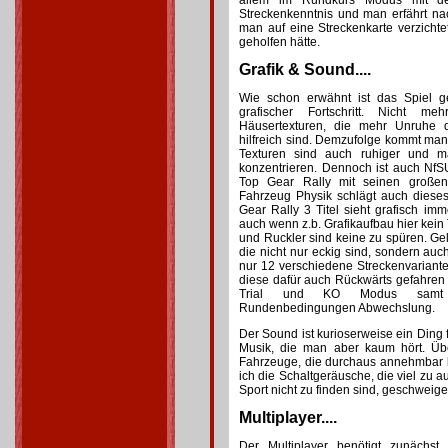
allem im Rundkurs Modus mit der
Streckenkenntnis und man erfährt n
man auf eine Streckenkarte verzichtet 
geholfen hätte.
Grafik & Sound....
Wie schon erwähnt ist das Spiel 
grafischer Fortschritt. Nicht m
Häusertexturen, die mehr Unruhe d
hilfreich sind. Demzufolge kommt man 
Texturen sind auch ruhiger und m
konzentrieren. Dennoch ist auch NfS
Top Gear Rally mit seinen große
Fahrzeug Physik schlägt auch dieses 
Gear Rally 3 Titel sieht grafisch i
auch wenn z.b. Grafikaufbau hier kei
und Ruckler sind keine zu spüren. Ge
die nicht nur eckig sind, sondern au
nur 12 verschiedene Streckenvarian
diese dafür auch Rückwärts gefahren
Trial und KO Modus samt v
Rundenbedingungen Abwechslung.
Der Sound ist kurioserweise ein Ding f
Musik, die man aber kaum hört. Üb
Fahrzeuge, die durchaus annehmbar 
ich die Schaltgeräusche, die viel zu au
Sport nicht zu finden sind, geschweige
Multiplayer....
Der Multiplayer benötigt zunächst