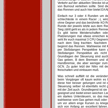
Verkehr auf der aktuellen Strecke is
von Burnout verleihen sollte. Sind 
das Rennen und auch hier bietet EA 
Einfach nur 3 oder 4 Runden um den
schlechteste in einem Racer ;-), wir
ohne Gegner und das berühmte KO Re
Runde der jeweils letzte aus dem R
Sieg zählt geht es als in jedem Rennen
Es gibt keine Meisterschaften o
Platzierungen mal etwas erreichen k
seht Ihr euch maximal 3 CPU Gegnern 
nach dem Sieg trachten. Nachdem d
beginnt das Rennen. Wahlweise mit 
per Stoßstangen Perspektive kann 
Stoßstangen Perspektive als nicht
Grundlagen der Steuerung sind auch 
Gas geben, B dem Bremsen und di
Handbremse, die aber weniger zum 
GCN. Zu guter letzt der Nitro mit d
freischalten und einbauen muß.
Was schnell auffällt ist die verän
beim Vorgänger oft kaum wohin es tr
diese hier besser gelungen und ist d
Steuerung selber ist ebenfalls recht
mit der Zeit auch. Grundlegend ist sie
geeignet und bietet einen weichen Lenk
ein starkes Untersteuern, so das ma
wahlweise vom Gas gehen muß oder 
um vor allem enge Kurven zu krieg
sich von Anfang an excellent fahren