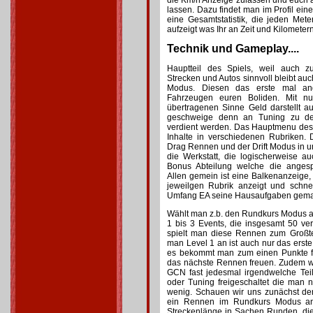
die Km/h Anzeige zulassen und euch
lassen. Dazu findet man im Profil ein
eine Gesamtstatistik, die jeden Met
aufzeigt was Ihr an Zeit und Kilometern
Technik und Gameplay....
Hauptteil des Spiels, weil auch z
Strecken und Autos sinnvoll bleibt au
Modus. Diesen das erste mal ang
Fahrzeugen euren Boliden. Mit n
übertragenen Sinne Geld darstellt aus
geschweige denn an Tuning zu de
verdient werden. Das Hauptmenu des 
Inhalte in verschiedenen Rubriken.
Drag Rennen und der Drift Modus in u
die Werkstatt, die logischerweise au
Bonus Abteilung welche die angesp
Allen gemein ist eine Balkenanzeige, d
jeweilgen Rubrik anzeigt und schne
Umfang EA seine Hausaufgaben gemac
Wählt man z.b. den Rundkurs Modus an 
1 bis 3 Events, die insgesamt 50 v
spielt man diese Rennen zum Großte
man Level 1 an ist auch nur das ers
es bekommt man zum einen Punkte für
das nächste Rennen freuen. Zudem w
GCN fast jedesmal irgendwelche Te
oder Tuning freigeschaltet die man 
wenig. Schauen wir uns zunächst den
ein Rennen im Rundkurs Modus an 
Streckenlänge in Sachen Runden, di