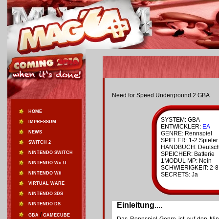
Need for Speed Underground 2 GBA
HOME
SYSTEM: GBA
IMPRESSUM
ENTWICKLER:
EA
NEWS
GENRE: Rennspiel
SPIELER: 1-2 Spieler
SWITCH 2
HANDBUCH: Deutsc
NINTENDO SWITCH
SPEICHER: Batterie
1MODUL MP: Nein
NINTENDO Wii U
SCHWIERIGKEIT: 2-8
NINTENDO Wii
SECRETS: Ja
VIRTUAL WARE
NINTENDO 3DS
Einleitung....
NINTENDO DS
/
GBA
GAMECUBE