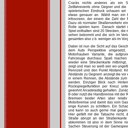
Cracks nichts anderes als ein S
Zeitfahrevents ohne Gegner und die 
spielerischen Eindruck schauen wi
etwas genauer an. Wählt man ein
Infoscreen, der einem die Zahl der
Dazu ob normaler Straßenverkehr eine
Rolle spielen kann. Danach startet
Spiel enthalten sind 20 Strecken, di
sehen bekommt und die sich im Verla
gesamten also z.b. weniger als im Vor
Dabei ist nun die Sicht auf das Gesc
dem Auto Perspektive umgesetzt,
Motorhauben Variante, die aufgru
Fahrzeuge durchaus Spaß machen 
wieder eine Streckenkarte mitbringt
zeigt und man so weiß wer wo ungefäh
Rennzeit und den Punkt Abstand. Kri
Abstände zu Gegnern anzeigt die vor e
in einem Rennen, die Abstände zum 
werden. Einziger Blick nach Hinte
Rückspiegelfunktion per Kreuz unt
gewohnt Arcadelastig gehalten. Zunäch
B oder nutzt die Handbremse mit der R
Bremsen beider Arten aber relativ
Motorbremse und damit das vom Gas 
enge Kurven zu schlittern. Ein Sch
und kann so auch gerne mal gegen 
Hier gefällt mir die Tatsache nicht
Straße abrupt an der Straßenkante
abkommen ist also in dem Sinne nic
Sachen Steuerung ist der Gamespee