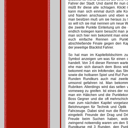
Fahrer der Stadt. Und damit Ihr nun
müßt Ihr diese alle schlagen. Klick
kann man sich einmal durch alle Ko
und Namen anschauen und eben wi
man besitzen muß um sie heraus zu 
so will ich sie mal nennen um neue 
die zweite Punkte Einteilung um die
endlich loslegen kann besucht man je
man sich hier rein bekommt man eine
euch einfache Rennen um Punkt
abschließende Finale gegen den Kapi
der jeweilige Blacklist Fahrer.
So hat man im Kapitelbildschirm zu
Symbol anzeigen um was für einen 
handelt. Von 3-6 dieser Rennen warten
ehe man sich danach dem Boss widm
bekommt man ein Infofenster, das St
sowie die holbaren Spiel und Ruf Pun
Runden Rundkurs auch mal zweit
umsonst gefahren ist. Man bekommt
Rubriken. Allerdings wird das selt
vorneweg zu greifen. Ist eines der 
man ein Häkchen und die Punktekont
Boss Gegner und die oft mehrschich
man zum nächsten Kapitel vorgela
Belohnungen für Technik und Opti
Fahrzeuge. Dabei sind nun die Renn
eingeteilt. Freunde der Drag und Dr
Freude beim Suchen haben, wobe
zwingend notwendig waren um den S
Rundkurse mit 3 Runden, den Punk