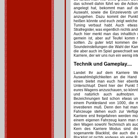
das schnell dahin führt wo die Acti
angelegt hat, bekommt man auf d
Auswahl, sowie die Einzelevents u
anzugehen. Dazu kommt der Punkt 
heißen könnte und euch zeigt welche B
Tuning verbaut habt. Auch etwas 
Strafregister, was eigentlich nichts ande
Auch hier merkt man das inhaltlich
gemein ist, aber auf Teufel komm
sollten. Zu guter letzt kommen d
Soundeinstellungen die Wahl der Kam
die aber auch im Spiel gewechselt wer
Karriere, der wir uns nun ein wenig in
Technik und Gameplay....
Landet Ihr auf dem Karriere Me
Auswahlmöglichkeiten an die Hand 
einen bietet man euch hier ebenfal
Unterschlupf. Dient hier der Punkt 
eures Wagens anzuschauen, so könnt 
und natürlich auch aufmotzen
Bezeichnungen fast schon etwas ungl
einem Punktestand von 1000, die ma
investieren muß. Denn den hat man
Fahrzeuge stehen euch zur Verfü
Karriere erst freigefahren werden m
einem eigenen Fahrzeug kann man n
den Wagen sowohl Technisch als auc
Kern des Karriere Modus sind di
sogenannte Blacklist, die auch die
Blacklist ist nichts anderes als eine