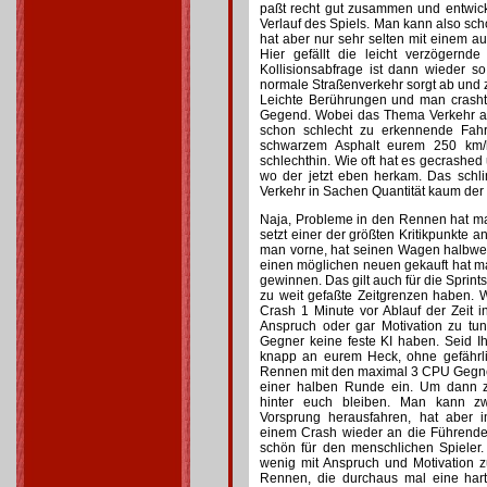
paßt recht gut zusammen und entwick
Verlauf des Spiels. Man kann also sc
hat aber nur sehr selten mit einem
Hier gefällt die leicht verzögernd
Kollisionsabfrage ist dann wieder so
normale Straßenverkehr sorgt ab und z
Leichte Berührungen und man crasht 
Gegend. Wobei das Thema Verkehr au
schon schlecht zu erkennende Fahr
schwarzem Asphalt eurem 250 km/
schlechthin. Wie oft hat es gecrashed
wo der jetzt eben herkam. Das schli
Verkehr in Sachen Quantität kaum der R
Naja, Probleme in den Rennen hat m
setzt einer der größten Kritikpunkte an
man vorne, hat seinen Wagen halbwe
einen möglichen neuen gekauft hat 
gewinnen. Das gilt auch für die Sprints
zu weit gefaßte Zeitgrenzen haben. W
Crash 1 Minute vor Ablauf der Zeit 
Anspruch oder gar Motivation zu tun
Gegner keine feste KI haben. Seid Ih
knapp an eurem Heck, ohne gefährli
Rennen mit den maximal 3 CPU Gegner
einer halben Runde ein. Um dann 
hinter euch bleiben. Man kann z
Vorsprung herausfahren, hat aber 
einem Crash wieder an die Führende
schön für den menschlichen Spieler
wenig mit Anspruch und Motivation 
Rennen, die durchaus mal eine har