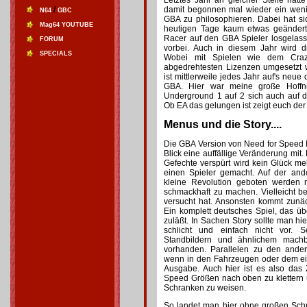
Letztes Jahr an gleicher Stelle hat
/
damit begonnen mal wieder ein wen
N64
GBC
GBA zu philosophieren. Dabei hat si
Mag64 YOUTUBE
heutigen Tage kaum etwas geändert
Racer auf den GBA Spieler losgelas
FORUM
vorbei. Auch in diesem Jahr wird d
SPECIALS
Wobei mit Spielen wie dem Cra
abgedrehtesten Lizenzen umgesetzt 
ist mittlerweile jedes Jahr auf's neu
GBA. Hier war meine große Hoffn
Underground 1 auf 2 sich auch auf d
Ob EA das gelungen ist zeigt euch der 
Menus und die Story....
Die GBA Version von Need for Speed 
Blick eine auffällige Veränderung mit.
Gefechte verspürt wird kein Glück me
einen Spieler gemacht. Auf der and
kleine Revolution geboten werden 
schmackhaft zu machen. Vielleicht b
versucht hat. Ansonsten kommt zunäc
Ein komplett deutsches Spiel, das übe
zuläßt. In Sachen Story sollte man hi
schlicht und einfach nicht vor.
Standbildern und ähnlichem mach
vorhanden. Parallelen zu den ande
wenn in den Fahrzeugen oder dem ei
Ausgabe. Auch hier ist es also das 
Speed Größen nach oben zu klettern
Schranken zu weisen.
So landet man hier ohne großen Sc