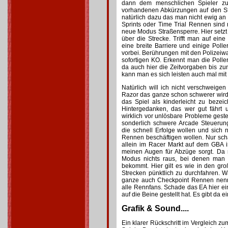
dann dem menschlichen Spieler z
vorhandenen Abkürzungen auf den Stre
natürlich dazu das man nicht ewig an 
Sprints oder Time Trial Rennen sind 
neue Modus Straßensperre. Hier setzt 
über die Strecke. Trifft man auf eine
eine breite Barriere und einige Pol
vorbei. Berührungen mit den Polizeiw
sofortigen KO. Erkennt man die Polle
da auch hier die Zeitvorgaben bis zum
kann man es sich leisten auch mal mit
Natürlich will ich nicht verschweigen
Razor das ganze schon schwerer wird
das Spiel als kinderleicht zu beze
Hintergedanken, das wer gut fährt u
wirklich vor unlösbare Probleme gestel
sonderlich schwere Arcade Steuerung 
die schnell Erfolge wollen und sich
Rennen beschäftigen wollen. Nur sch
allein im Racer Markt auf dem GBA i
meinen Augen für Abzüge sorgt. Da 
Modus nichts raus, bei denen man d
bekommt. Hier gilt es wie in den gr
Strecken pünktlich zu durchfahren.
ganze auch Checkpoint Rennen nenn
alle Rennfans. Schade das EA hier e
auf die Beine gestellt hat. Es gibt da e
Grafik & Sound....
Ein klarer Rückschritt im Vergleich zu