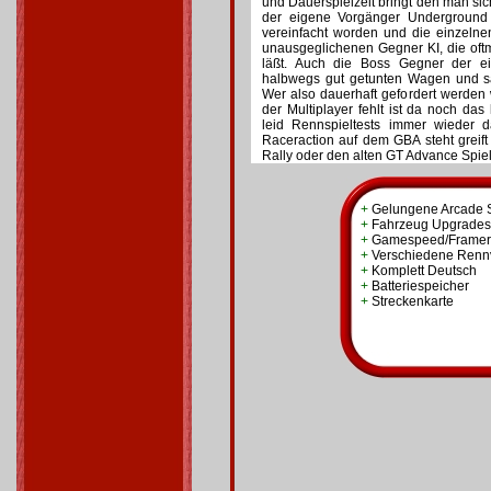
und Dauerspielzeit bringt den man sich 
der eigene Vorgänger Underground 
vereinfacht worden und die einzeln
unausgeglichenen Gegner KI, die o
läßt. Auch die Boss Gegner der ei
halbwegs gut getunten Wagen und s
Wer also dauerhaft gefordert werden w
der Multiplayer fehlt ist da noch das
leid Rennspieltests immer wieder 
Raceraction auf dem GBA steht grei
Rally oder den alten GT Advance Spie
+
Gelungene Arcade 
+
Fahrzeug Upgrades
+
Gamespeed/Framer
+
Verschiedene Renn
+
Komplett Deutsch
+
Batteriespeicher
+
Streckenkarte