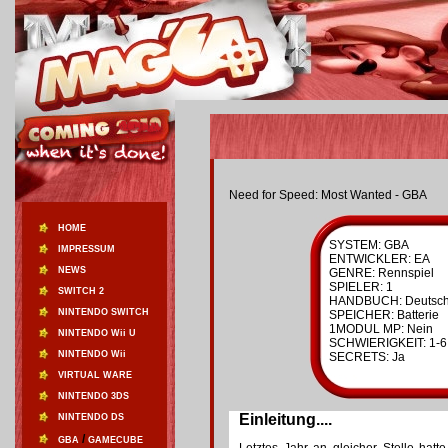
Need for Speed: Most Wanted - GBA
HOME
SYSTEM: GBA
IMPRESSUM
ENTWICKLER: EA
NEWS
GENRE: Rennspiel
SPIELER: 1
SWITCH 2
HANDBUCH: Deutsc
NINTENDO SWITCH
SPEICHER: Batterie
1MODUL MP: Nein
NINTENDO Wii U
SCHWIERIGKEIT: 1-6
NINTENDO Wii
SECRETS: Ja
VIRTUAL WARE
NINTENDO 3DS
Einleitung....
NINTENDO DS
/
GBA
GAMECUBE