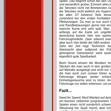
Spiels. Das beginnt schon bei den U
und wesentlich grober. Erinnert alles
die Strecken nicht mit flimmernden
die Strecken nicht wirklich ein Augen
die alten GT Advance Teile besser
zumindest bei den ersten Kontakten
Pfeilanzeigen. Da man ja nun auch h
und Randbebauungen gerne mal eine 
manche Kurve erst sehr spät. Man 
anfangs auf die Karte um ungefä
demnächst kommt. Hier rein spiel
Fahrzeugmodelle. Zwar erkennt man
aber auch hier bietet der GBA andere
Zahn der Zeit nagt. Technisch d
überrascht aber aufgrund der Präs
gelungener Gamespeed samt sauber
eigentlich gute Spielbarkeit.
Beim Sound wissen die Musiken im 
Stücken die man auch in den großen 
auf Melodie ausgelegt und nicht nur a
die man auch zum cruisen hören wü
Fahrzeuge klingen weder schlec
Einheitsgeräusche sind zu hören. 
Fahrzeuge nur selten erkennen, um e
Fazit....
Need for Speed; Most Wanted auf dem 
ein bischen nebenher programmiert. 
Spieler einen nicht sonderlich schwe
Steuerung her Spaß macht, aber nic