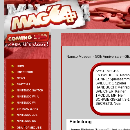
Namco Museum - 50th Anniversary - GB
HOME
SYSTEM: GBA
IMPRESSUM
ENTWICKLER: Namc
NEWS
GENRE: Spielesamm
SPIELER: 1 Spieler
SWITCH 2
HANDBUCH: Mehrspr
NINTENDO SWITCH
SPEICHER: Keiner
1MODUL MP: Nein
NINTENDO Wii U
SCHWIERIGKEIT: 3-1
NINTENDO Wii
SECRETS: Nein
VIRTUAL WARE
NINTENDO 3DS
Einleitung....
NINTENDO DS
/
GBA
GAMECUBE