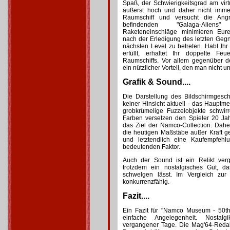
Spaß, der Schwierigkeitsgrad am virt
äußerst hoch und daher nicht immer 
Raumschiff und versucht die Angr
befindenden "Galaga-Aliens
Raketeneinschläge minimieren Eure
nach der Erledigung des letzten Gegne
nächsten Level zu betreten. Habt Ih
erfüllt, erhaltet Ihr doppelte Fe
Raumschiffs. Vor allem gegenüber d
ein nützlicher Vorteil, den man nicht u
Grafik & Sound....
Die Darstellung des Bildschirmgesch
keiner Hinsicht aktuell - das Hauptme
grobkrümelige Fuzzelobjekte schwir
Farben versetzen den Spieler 20 Ja
das Ziel der Namco-Collection. Da
die heutigen Maßstäbe außer Kraft g
und letztendlich eine Kaufempfehl
bedeutenden Faktor.
Auch der Sound ist ein Relikt ve
trotzdem ein nostalgisches Gut, d
schwelgen lässt. Im Vergleich zur 
konkurrenzfähig.
Fazit....
Ein Fazit für "Namco Museum - 50th 
einfache Angelegenheit. Nostalg
vergangener Tage. Die Mag'64-Redakt