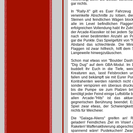
gar nichts.
In "Rally-X" gilt es Euer Fahrzeug
verwinkelte Abschnitte zu lotsen, d
Steinen und feindlichen Wägen blocki
alle im Level befindlichen Flagg
erfolgreichen Vollendung habt Ihr Zutr
der Arcade-Klassiker ist bei jedem Spi
nach einer bestimmten Anzahl an P
gar die Punkte. Das Spielgefühl von "Ra
Abstand das schlechteste. Die M
Flaggen ist zwar hilfreich, hilft dem
Langeweile hinwegzutäuschen.
Schon mal etwas von "Boulder Dash" 
"Dig Dug" auf dem GBA-Modul. Im D
buddelt Ihr Euch in die Tiefe, wei
Kreaturen aus, lasst Felsbrocken u
fallen und bekämpft sie mit Eurer P
Kontrahenten werden nämlich nicht m
sonder verspüren ein überaus druckv
bis die Pumpe sie zum Platzen brin
benötigt jeder Feind einige Luftstöße b
allen Arcade-"Hits" ist das aktu
gegnerischen Berührung beendet. E
Spiel zwar etwas, der Schwierigkei
nichts für Weicheier.
Die "Galaga-Aliens" greifen an! R
geladen! Feindliches Ziel im Visie
Raketen! Waffenaktivierung abgeschl
spannend wäre! Pustekuchen! Zwa