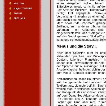
Happy Birthday "Namco"! Und nachde
/
einen Ausgeben sollte, hauen
N64
GBC
Entwicklerschmiede so richtig auf 
Mag64 YOUTUBE
Boy Advance-Besitzern (Trommelwirbel
richtig: fünf angegraute Retro-K
FORUM
Verpackung - immerhin zu einem güns
SPECIALS
aber auch eine Zumutung gegenüber 
Man" sowie "Ms. Pac-Man" gleiche
Zwillinge, zum anderen gibt es da
Varianten - ein Kaufgrund sind 
eingefleischtesten Fans. "Galaga", ei
auf das Modul gepresst, "Rally-X" s
kurze und schlecht ausgestattete Soft
Menus und die Story....
Nach dem Spielstart dürft Ihr unt
stehenden Sprachen Eure Mutterspra
Deutsch, Italienisch, Französisch)
jedoch kein Textverständnis im Spie
der Sprache nur Auswirkungen auf 
Arcade-Klassiker befinden sich in der
dem Modul - Deutsch ist daher Fehlan
Nett anzusehen ist das Hauptmenü des 
auf oben genannte fünf Klassiker habt
Textform aus, vielmehr trefft Ihr Eure
welche man in typischen Spielhallen v
der Höhepunkt des ansonsten schlich
auf dem Game Boy Advance-Modul ver
Die Ausrede des zu knappen Speic
Lacher gut, kann aber nicht zutre
bekanntermaßen eher gering - der 