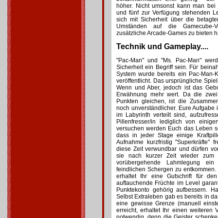
höher. Nicht umsonst kann man bei
und fünf zur Verfügung stehenden L
sich mit Sicherheit über die betagten
Umständen auf die Gamecube-Ve
zusätzliche Arcade-Games zu bieten h
Technik und Gameplay....
"Pac-Man" und "Ms. Pac-Man" werd
Sicherheit ein Begriff sein. Für bein
System wurde bereits ein Pac-Man-K
veröffentlicht. Das ursprüngliche Spiel
Wenn und Aber, jedoch ist das Gebo
Erwähnung mehr wert. Da die zwei 
Punkten gleichen, ist die Zusamme
noch unverständlicher. Eure Aufgabe i
im Labyrinth verteilt sind, aufzufres
Pillenfresser/in lediglich von eini
versuchen werden Euch das Leben s
dass in jeder Stage einige Kraftpi
Aufnahme kurzfristig "Superkräfte" f
diese Zeit verwundbar und dürfen v
sie nach kurzer Zeit wieder zum 
vorübergehende Lahmlegung ein ä
feindlichen Schergen zu entkommen
erhaltet Ihr eine Gutschrift für den
auftauchende Früchte im Level garan
Punktekonto gehörig aufbessern. Ha
Selbst Extraleben gab es bereits in da
eine gewisse Grenze (manuell einste
erreicht, erhaltet Ihr einen weiteren
notwendig, denn die Geister schenke