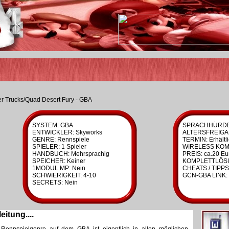
r Trucks/Quad Desert Fury - GBA
SYSTEM: GBA
SPRACHHÜRDE:
ENTWICKLER: Skyworks
ALTERSFREIGA
GENRE: Rennspiele
TERMIN: Erhältl
SPIELER: 1 Spieler
WIRELESS KOMP
HANDBUCH: Mehrsprachig
PREIS: ca.20 Eu
SPEICHER: Keiner
KOMPLETTLÖSU
1MODUL MP: Nein
CHEATS / TIPPS
SCHWIERIGKEIT: 4-10
GCN-GBA LINK: 
SECRETS: Nein
eitung....