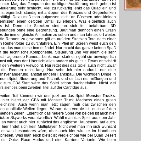
immer. Mag das Tempo in der ruckligen Ausführung noch gehen ist
Steuerung sehr schlecht. Viel zu ruckartig lenkt das Quad ein und
ist eigentlich ständig mit antippen des Kreuzes und Gegenlenken
häftigt. Dazu muß man aufpassen nicht an Büschen oder kleinen
ernissen einen deftigen Unfall zu erleben. Was eigentlich auch
os ist. Denn die Strecken sind an sich frei befahrbare 3D
bungen ohne eine Begrenzung. Baut man dennoch einen Crash
 es die immer gleiche Animation zu sehen und man fährt sofort weiter.
ie Rennen zu gewinnen gilt es auf den Strecken Tore nach einer
en Reihenfolge zu durchfahren. Ein Pfeil im Screen weist euch den
 so das man diese immer findet. Nur macht das ganze keinen Spaß
h die technische Komponente, Steuerung und vor allem die sehr
isch agierende Kamera. Lenkt man stark ein geht sie unweigerlich
mst mit, was der Übersicht alles andere als gut tut. Etwas entschärft
h den weiteren Viewpoint. Nur rettet dies das Spiel auch nicht. Zwar
 die Rennen recht lang. Nur sehe ich hier dadurch nur eine
ensverlängerung, anstatt langem Fahrspaß. Die wichtigen Dinge in
inem Spiel, Steuerung und Technik sind einfach nur mißlungen und
st zum GBA Start wäre das Spiel schon durchgefallen. Nicht viel
s sieht es beim zweiten Titel auf der Cartridge aus.
weiten Teil kümmern wir uns jetzt um das Spiel
Monster Trucks
.
 hier bietet der GBA mit Monster Truck Madness einen guten
leichstitel. Auch wenn man jetzt sagen muß das zwischen den
len qualitativ Welten liegen. Warum das verrate ich euch auf den
enden Zeilen. Eigentlich das neuere Spiel von beiden ist auch hier
ickler Skyworks verantwortlich. Wählt man das Spiel aus dem Jahr
 an wartet auch hier zunächst das englische Hauptmenu auf euch.
 hier findet sich kein Multiplayer. Nicht weil man ihn sich wünscht
 er was besonderes wäre, aber auch hier wird er im Handbuch
priesen. Was man euch bietet ist vergleichbar wie bei Quad Desert
 ein Quick Race Modus und eine Karriere Variante. Wie beim