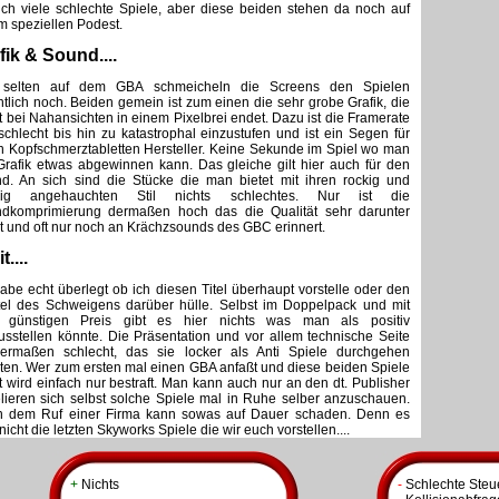
lich viele schlechte Spiele, aber diese beiden stehen da noch auf
m speziellen Podest.
fik & Sound....
 selten auf dem GBA schmeicheln die Screens den Spielen
ntlich noch. Beiden gemein ist zum einen die sehr grobe Grafik, die
ft bei Nahansichten in einem Pixelbrei endet. Dazu ist die Framerate
schlecht bis hin zu katastrophal einzustufen und ist ein Segen für
n Kopfschmerztabletten Hersteller. Keine Sekunde im Spiel wo man
Grafik etwas abgewinnen kann. Das gleiche gilt hier auch für den
d. An sich sind die Stücke die man bietet mit ihren rockig und
shig angehauchten Stil nichts schlechtes. Nur ist die
dkomprimierung dermaßen hoch das die Qualität sehr darunter
et und oft nur noch an Krächzsounds des GBC erinnert.
t....
habe echt überlegt ob ich diesen Titel überhaupt vorstelle oder den
el des Schweigens darüber hülle. Selbst im Doppelpack und mit
günstigen Preis gibt es hier nichts was man als positiv
usstellen könnte. Die Präsentation und vor allem technische Seite
dermaßen schlecht, das sie locker als Anti Spiele durchgehen
ten. Wer zum ersten mal einen GBA anfaßt und diese beiden Spiele
lt wird einfach nur bestraft. Man kann auch nur an den dt. Publisher
lieren sich selbst solche Spiele mal in Ruhe selber anzuschauen.
 dem Ruf einer Firma kann sowas auf Dauer schaden. Denn es
nicht die letzten Skyworks Spiele die wir euch vorstellen....
+
Nichts
-
Schlechte Ste