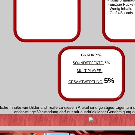
-
Kollisionabfrag
-
Einzige Ruckel
-
Wenig Inhalte
-
Grafik/Sounds
GRAFIK:
5%
SOUND/EFFEKTE:
5%
MULTIPLAYER:
--
5%
GESAMTWERTUNG:
iche Inhalte wie Bilder und Texte zu diesem Artikel sind geistiges Eigentum
anderweitige Verwendung darf nur mit ausdrücklicher Genehmigung d