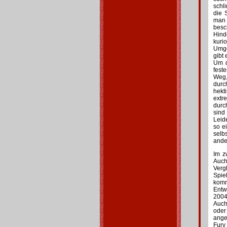
schl
die 
man 
besc
Hind
kuri
Umge
gibt
Um d
fest
Weg,
durc
hekt
extre
durc
sind
Leid
so e
selb
ander
Im z
Auch
Verg
Spie
komm
Entw
2004
Auch
oder
ange
Fury