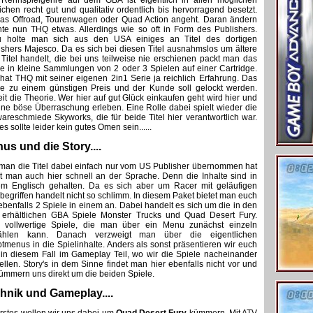
Rennspielgenre auf dem GBA ist eigentlich in allen möglichen
ichen recht gut und qualitativ ordentlich bis hervorragend besetzt.
as Offroad, Tourenwagen oder Quad Action angeht. Daran ändern
te nun THQ etwas. Allerdings wie so oft in Form des Publishers.
 holte man sich aus den USA einiges an Titel des dortigen
ishers Majesco. Da es sich bei diesen Titel ausnahmslos um ältere
Titel handelt, die bei uns teilweise nie erschienen packt man das
e in kleine Sammlungen von 2 oder 3 Spielen auf einer Cartridge.
 hat THQ mit seiner eigenen 2in1 Serie ja reichlich Erfahrung. Das
e zu einem günstigen Preis und der Kunde soll gelockt werden.
it die Theorie. Wer hier auf gut Glück einkaufen geht wird hier und
ine böse Überraschung erleben. Eine Rolle dabei spielt wieder die
wareschmiede Skyworks, die für beide Titel hier verantwortlich war.
s sollte leider kein gutes Omen sein......
us und die Story....
man die Titel dabei einfach nur vom US Publisher übernommen hat
t man auch hier schnell an der Sprache. Denn die Inhalte sind in
em Englisch gehalten. Da es sich aber um Racer mit geläufigen
begriffen handelt nicht so schlimm. In diesem Paket bietet man euch
ebenfalls 2 Spiele in einem an. Dabei handelt es sich um die in den
erhältlichen GBA Spiele Monster Trucks und Quad Desert Fury.
 vollwertige Spiele, die man über ein Menu zunächst einzeln
ählen kann. Danach verzweigt man über die eigentlichen
tmenus in die Spielinhalte. Anders als sonst präsentieren wir euch
 in diesem Fall im Gameplay Teil, wo wir die Spiele nacheinander
tellen. Story's in dem Sinne findet man hier ebenfalls nicht vor und
kümmern uns direkt um die beiden Spiele.
hnik und Gameplay....