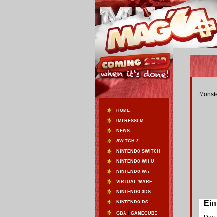
Monste
HOME
IMPRESSUM
NEWS
SWITCH 2
NINTENDO SWITCH
NINTENDO Wii U
NINTENDO Wii
VIRTUAL WARE
NINTENDO 3DS
Einl
NINTENDO DS
/
GBA
GAMECUBE