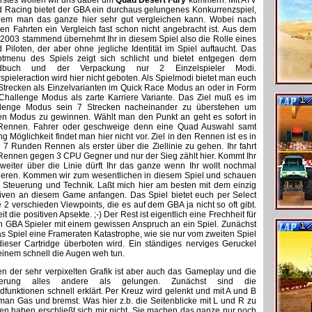
erstes wollen wir uns dabei um
Quad Desert Fury
kümmern. Mit ATV
 Racing bietet der GBA ein durchaus gelungenes Konkurrenzspiel,
dem man das ganze hier sehr gut vergleichen kann. Wobei nach
gen Fahrten ein Vergleich fast schon nicht angebracht ist. Aus dem
 2003 stammend übernehmt Ihr in diesem Spiel also die Rolle eines
 Piloten, der aber ohne jegliche Identität im Spiel auftaucht. Das
tmenu des Spiels zeigt sich schlicht und bietet entgegen dem
dbuch und der Verpackung nur 2 Einzelspieler Modi.
spieleraction wird hier nicht geboten. Als Spielmodi bietet man euch
 Strecken als Einzelvarianten im Quick Race Modus an oder in Form
Challenge Modus als zarte Karriere Variante. Das Ziel muß es im
lenge Modus sein 7 Strecken nacheinander zu überstehen um
en Modus zu gewinnen. Wählt man den Punkt an geht es sofort in
Rennen. Fahrer oder geschweige denn eine Quad Auswahl samt
g Möglichkeit findet man hier nicht vor. Ziel in den Rennen ist es in
s 7 Runden Rennen als erster über die Ziellinie zu gehen. Ihr fahrt
 Rennen gegen 3 CPU Gegner und nur der Sieg zählt hier. Kommt Ihr
zweiter über die Linie dürft Ihr das ganze wenn Ihr wollt nochmal
ieren. Kommen wir zum wesentlichen in diesem Spiel und schauen
 Steuerung und Technik. Laßt mich hier am besten mit dem einzig
tiven an diesem Game anfangen. Das Spiel bietet euch per Select
e 2 verschieden Viewpoints, die es auf dem GBA ja nicht so oft gibt.
t die positiven Apsekte. ;-) Der Rest ist eigentlich eine Frechheit für
n GBA Spieler mit einem gewissen Anspruch an ein Spiel. Zunächst
das Spiel eine Frameraten Katastrophe, wie sie nur vom zweiten Spiel
dieser Cartridge überboten wird. Ein ständiges nerviges Geruckel
einem schnell die Augen weh tun.
n der sehr verpixelten Grafik ist aber auch das Gameplay und die
uerung alles andere als gelungen. Zunächst sind die
dfunktionen schnell erklärt. Per Kreuz wird gelenkt und mit A und B
 man Gas und bremst. Was hier z.b. die Seitenblicke mit L und R zu
en haben erschließt sich mir nicht. Sie machen das ganze nur noch