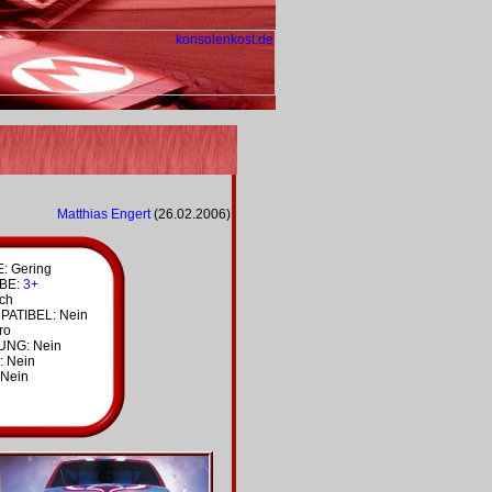
Matthias Engert
(26.02.2006)
 Gering
BE:
3+
ich
ATIBEL: Nein
ro
NG: Nein
: Nein
Nein