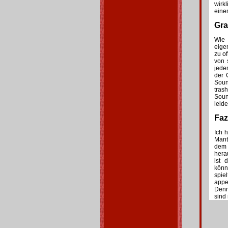
wirk
eine
Gra
Wie
eige
zu o
von 
jede
der 
Soun
tra
Soun
leid
Fazi
Ich 
Mant
dem 
hera
ist 
könn
spie
appe
Denn
sind 