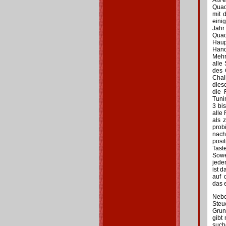
Als 
Quad
mit 
eini
Jahr
Quad
Haup
Han
Mehr
alle
des 
Chal
dies
die 
Tunin
3 bi
alle
als 
prob
nach
posi
Tast
Sowei
jede
ist 
auf 
das 
Nebe
Ste
Grun
gibt
such