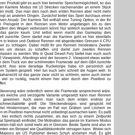
ren Produkt gibt es auch hier keinerlei Speichermöglichkeit, so das
den Karriere Modus mit 10 Strecken nacheinander an einem Stück
len müßt. Das man dies nach dem ersten Rennen aber nicht mehr
 liegt an anderen Dingen. Zunächst bietet das Spiel durchaus einen
iven Ansatz. Der Karriere Teil enthält eine Tuning Option, in der Ihr
h Preisgeld in den Rennen vom Motor angefangen bis zu den
fern den Wagen verbessern könnt. Nur wirklich auswirken tut sich
 das ganze kaum. Und selbst wenn macht das Gameplay dies
ell zunichte. Denn startet man die Karriere geht es hier ebenfalls
m in Indoor und Outdoor Rennen mit abgesteckten Grenzen 4 CPU
er zu schlagen. Dabei müßt Ihr pro Rennen mindestens Zweiter
den um dieses zu schaffen und damit zum zweiten Rennen
elassen zu werden. Wie in Quad Desert Fury bietet man euch auch
 2 Viewpoints. Allerdings wird der bessere 2. Viewpoint etwas weiter
er dem Truck von der schlimmsten Framerate auf dem GBA zunichte
cht. Also eine derartige Ruckelorgie habe ich persönlich auf
em System gespielt. Hier tun euch sehr schnell die Augen weh. In
Nahansicht ist das ganze zwar nicht so schlimm, wenn auch immer
 viel zu rucklig, macht einem hier aber durch den Pixelbrei zu
ffen.
Steuerung wäre ordentlich wenn die Framerate ansprechend wäre.
 als weiche und verzögerte Variante umgesetzt kann man Rennen
h gewinnen. Auch wenn man nach dem ersten erstmal zur
schmerztablette greift. Die Streckendesigns sind gespickt mit
erlei Hindernissen, die man im Fall von Gräben und Löchern im
n im Pixelbrei manchmal nicht unbedingt ausmachen kann. Es paßt
 hier einfach nichts zusammen, als das sich zu einem Zeitpunkt
al Spielspaß einfindet. Die Motivation das ganze im Karriere Modus
pielen hält sich somit mehr als in Grenzen. Beide Spiele sind also im
mten ein Beispiel wie Qualitätskontrolle versagen kann. Wobei sich
 Majesco als US Publisher diesen Schuh anziehen muß. Es gibt