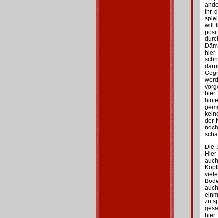
ande
Ihr 
spie
will
posit
durc
Dämp
hier
schn
daru
Gegn
wer
vorg
hier
hint
gema
kein
der 
noch
scha
Die 
Hier
auc
Kopf
viel
Bode
auch
einm
zu s
gesa
hier