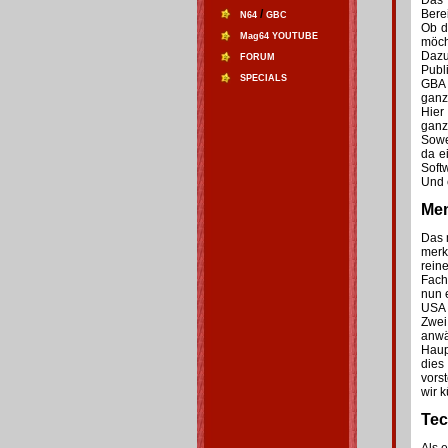
Das 
/
Bere
N64
GBC
Ob d
Mag64 YOUTUBE
möch
Dazu
FORUM
Publ
SPECIALS
GBA 
ganz
Hier
ganz
Sowe
da e
Soft
Und e
Men
Das 
merk
rein
Fach
nun 
USA 
Zwei
anw
Haup
dies
vors
wir 
Tec