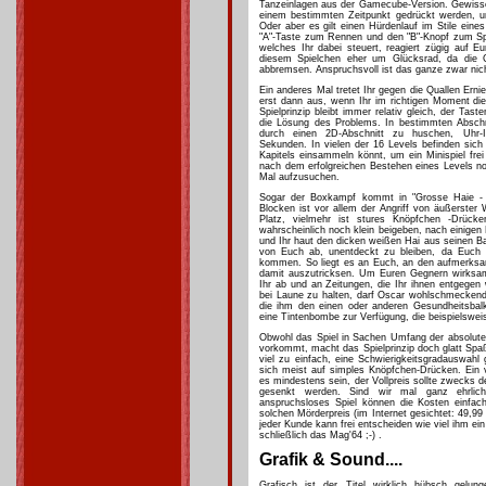
Tanzeinlagen aus der Gamecube-Version. Gewisse 
einem bestimmten Zeitpunkt gedrückt werden,
Oder aber es gilt einen Hürdenlauf im Stile eines
"A"-Taste zum Rennen und den "B"-Knopf zum S
welches Ihr dabei steuert, reagiert zügig auf 
diesem Spielchen eher um Glücksrad, da die 
abbremsen. Anspruchsvoll ist das ganze zwar nic
Ein anderes Mal tretet Ihr gegen die Quallen Erni
erst dann aus, wenn Ihr im richtigen Moment di
Spielprinzip bleibt immer relativ gleich, der Tas
die Lösung des Problems. In bestimmten Abschnit
durch einen 2D-Abschnitt zu huschen, Uhr-
Sekunden. In vielen der 16 Levels befinden sich
Kapitels einsammeln könnt, um ein Minispiel fre
nach dem erfolgreichen Bestehen eines Levels noc
Mal aufzusuchen.
Sogar der Boxkampf kommt in "Grosse Haie - 
Blocken ist vor allem der Angriff von äußerster W
Platz, vielmehr ist stures Knöpfchen -Drück
wahrscheinlich noch klein beigeben, nach einigen
und Ihr haut den dicken weißen Hai aus seinen Ba
von Euch ab, unentdeckt zu bleiben, da Euch an
kommen. So liegt es an Euch, an den aufmerks
damit auszutricksen. Um Euren Gegnern wirksa
Ihr ab und an Zeitungen, die Ihr ihnen entgege
bei Laune zu halten, darf Oscar wohlschmeckend
die ihm den einen oder anderen Gesundheitsba
eine Tintenbombe zur Verfügung, die beispielsweis
Obwohl das Spiel in Sachen Umfang der absolute R
vorkommt, macht das Spielprinzip doch glatt Spaß
viel zu einfach, eine Schwierigkeitsgradauswahl 
sich meist auf simples Knöpfchen-Drücken. Ein 
es mindestens sein, der Vollpreis sollte zwecks d
gesenkt werden. Sind wir mal ganz ehrlich
anspruchsloses Spiel können die Kosten einfach
solchen Mörderpreis (im Internet gesichtet: 49,99
jeder Kunde kann frei entscheiden wie viel ihm ein 
schließlich das Mag'64 ;-) .
Grafik & Sound....
Grafisch ist der Titel wirklich hübsch gelun