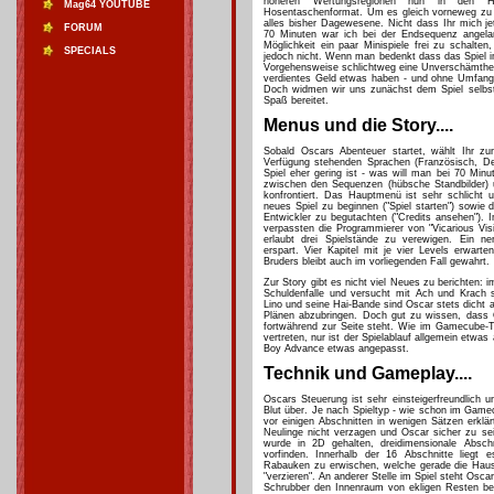
höheren Wertungsregionen nun in den H
Mag64 YOUTUBE
Hosentaschenformat. Um es gleich vorneweg zu
alles bisher Dagewesene. Nicht dass Ihr mich je
FORUM
70 Minuten war ich bei der Endsequenz angelang
Möglichkeit ein paar Minispiele frei zu schalten,
SPECIALS
jedoch nicht. Wenn man bedenkt dass das Spiel i
Vorgehensweise schlichtweg eine Unverschämtheit, 
verdientes Geld etwas haben - und ohne Umfang 
Doch widmen wir uns zunächst dem Spiel selbst
Spaß bereitet.
Menus und die Story....
Sobald Oscars Abenteuer startet, wählt Ihr zu
Verfügung stehenden Sprachen (Französisch, D
Spiel eher gering ist - was will man bei 70 Minut
zwischen den Sequenzen (hübsche Standbilder) u
konfrontiert. Das Hauptmenü ist sehr schlicht un
neues Spiel zu beginnen ("Spiel starten") sowie 
Entwickler zu begutachten ("Credits ansehen").
verpassten die Programmierer von "Vicarious Visi
erlaubt drei Spielstände zu verewigen. Ein n
erspart. Vier Kapitel mit je vier Levels erwart
Bruders bleibt auch im vorliegenden Fall gewahrt.
Zur Story gibt es nicht viel Neues zu berichten: 
Schuldenfalle und versucht mit Ach und Krach 
Lino und seine Hai-Bande sind Oscar stets dicht 
Plänen abzubringen. Doch gut zu wissen, dass O
fortwährend zur Seite steht. Wie im Gamecube-Tit
vertreten, nur ist der Spielablauf allgemein etw
Boy Advance etwas angepasst.
Technik und Gameplay....
Oscars Steuerung ist sehr einsteigerfreundlich 
Blut über. Je nach Spieltyp - wie schon im Gamecu
vor einigen Abschnitten in wenigen Sätzen erklä
Neulinge nicht verzagen und Oscar sicher zu sei
wurde in 2D gehalten, dreidimensionale Abschn
vorfinden. Innerhalb der 16 Abschnitte liegt 
Rabauken zu erwischen, welche gerade die Hau
"verzieren". An anderer Stelle im Spiel steht Os
Schrubber den Innenraum von ekligen Resten befr