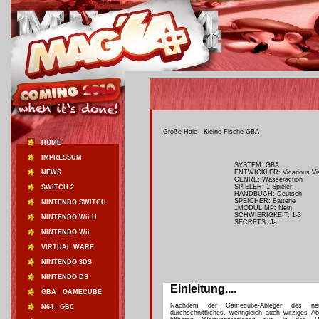
Große Haie - Kleine Fische GBA
HOME
IMPRESSUM
SYSTEM: GBA
NEWS
ENTWICKLER: Vicarious Vi
GENRE: Wasseraction
SPIELER: 1 Spieler
SWITCH 2
HANDBUCH: Deutsch
SPEICHER: Batterie
NINTENDO SWITCH
1MODUL MP: Nein
SCHWIERIGKEIT: 1-3
NINTENDO Wii U
SECRETS: Ja
NINTENDO Wii
VIRTUAL WARE
NINTENDO 3DS
NINTENDO DS
Einleitung....
GBA
/
GAMECUBE
Nachdem der Gamecube-Ableger des neu
N64
/
GBC
durchschnittliches, wenngleich auch witziges Ab