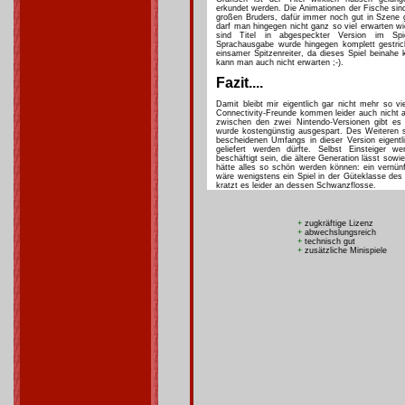
erkundet werden. Die Animationen der Fische sind
großen Bruders, dafür immer noch gut in Szene g
darf man hingegen nicht ganz so viel erwarten w
sind Titel in abgespeckter Version im Spie
Sprachausgabe wurde hingegen komplett gestric
einsamer Spitzenreiter, da dieses Spiel beinahe 
kann man auch nicht erwarten ;-).
Fazit....
Damit bleibt mir eigentlich gar nicht mehr so v
Connectivity-Freunde kommen leider auch nicht a
zwischen den zwei Nintendo-Versionen gibt es 
wurde kostengünstig ausgespart. Des Weiteren s
bescheidenen Umfangs in dieser Version eigentli
geliefert werden dürfte. Selbst Einsteiger w
beschäftigt sein, die ältere Generation lässt sowi
hätte alles so schön werden können: ein vernünf
wäre wenigstens ein Spiel in der Güteklasse de
kratzt es leider an dessen Schwanzflosse.
+
zugkräftige Lizenz
+
abwechslungsreich
+
technisch gut
+
zusätzliche Minispiele