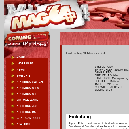
Final Fantasy VI Advance - GBA
HOME
IMPRESSUM
SYSTEM: GBA
NEWS
ENTWICKLER: Square Enix
GENRE: RPG
SPIELER: 1 Spieler
SWITCH 2
HANDBUCH: Mehrsprachig
SPEICHER: Batterie
NINTENDO SWITCH
1MODUL MP: Nein
SCHWIERIGKEIT: 2-10
NINTENDO Wii U
SECRETS: Ja
NINTENDO Wii
VIRTUAL WARE
NINTENDO 3DS
NINTENDO DS
Einleitung....
GBA
/
GAMECUBE
Square Enix - zwei Worte die in den kommend
N64
/
GBC
Stunden und Stunden seines Lebens kosten werden