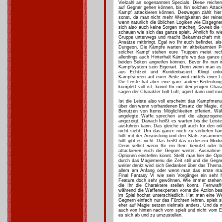
Vielzahl an sogenannten Specials. Diese reiche
auf Gegner gehen können, bis hin solchen Attac
Kampf attackieren können. Deswegen zählt hie
sonst, da man nicht mehr Wertigkeiten der reine
wenn natürlich die üblichen Logiken wie Eisgegne
sich also auch keine Sorgen machen. Soweit die C
schauen wie sich das ganze spielt. Ähnlich fix wi
Gruppe unterwegs und macht Bekanntschaft mi
Ansätze mitbringt. Egal wo Ihr euch befindet, al
Dungeon. Die Kämpfe warten im altbekannten Pok
solcher Kampf stehen eure Truppen meist rech
allerdings auch Hinterhalt Kämpfe wo das ganze 
beiden Seiten angreifen können. Bevor Ihr nun i
Kampfsystem sein Eigenart. Denn wenn man es
aus Echtzeit und Rundenbasiert. Klingt unl
Kampfscreen auf eurer Seite wird mittels einer L
Die Leiste hat aber eine ganz andere Bedeutung.
komplett voll ist, könnt Ihr mit demjenigen Cha
sagen der Charakter holt Luft, agiert dann und muß
Ist die Leiste also voll erscheint das Kampfmen
über den wenn vorhandenen Einsatz der Magie, 
Benutzen von Items Möglichkeiten offeriert. Wäh
angelegte Waffe sprechen und die abgezogen
angezeigt. Danach heißt es warten bis die Leiste
ausführen kann. Das gleiche gilt auch für den od
nicht sieht. Um das ganze noch zu vertiefen häng
füllt mit der Ausrüstung und den Stats zusammen
füllt gibt es nicht. Das heißt das in diesem Modu
Denn selbst wenn Ihr ein Item benutzt oder b
attackieren euch die Gegner weiter. Ausnahme
Optionen einstellen könnt. Stellt man hier die Op
durch das Magiemenu die Zeit still und die Gegn
weiter denkt wird sich Gedanken über das Thema
allem am Anfang oder wenn man das erste mal 
Final Fantasy VI wie sein Vorgänger ein sehr
Feature doch sehr gewöhnen. Wie immer stehen
die Ihr die Charaktere stellen könnt. Fernwaf
während die Waffenexperten vorne die Action best
im Spiel höchst unterschiedlich. Hat man eine W
Gegnern einfach nur das Fürchten lehren, spielt 
eher auf Magie setzen vielmals anders. Und da 
auch von hinten nach vorn spielt und nicht vom E
es sich ab und zu umzustellen.