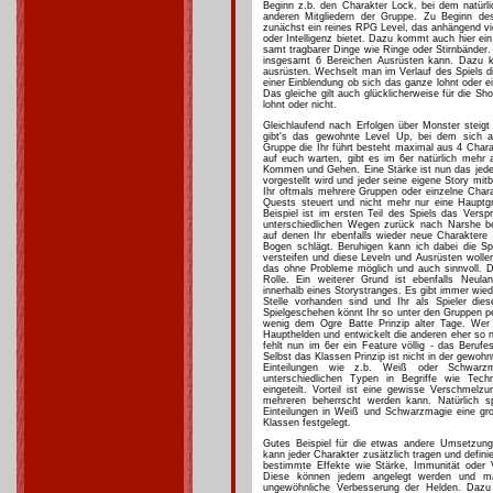
Beginn z.b. den Charakter Lock, bei dem natürlic
anderen Mitgliedern der Gruppe. Zu Beginn des 
zunächst ein reines RPG Level, das anhängend viel
oder Intelligenz bietet. Dazu kommt auch hier ei
samt tragbarer Dinge wie Ringe oder Stirnbänder.
insgesamt 6 Bereichen Ausrüsten kann. Dazu 
ausrüsten. Wechselt man im Verlauf des Spiels 
einer Einblendung ob sich das ganze lohnt oder e
Das gleiche gilt auch glücklicherweise für die Sh
lohnt oder nicht.
Gleichlaufend nach Erfolgen über Monster steig
gibt's das gewohnte Level Up, bei dem sich al
Gruppe die Ihr führt besteht maximal aus 4 Chara
auf euch warten, gibt es im 6er natürlich mehr a
Kommen und Gehen. Eine Stärke ist nun das jeder
vorgestellt wird und jeder seine eigene Story mit
Ihr oftmals mehrere Gruppen oder einzelne Char
Quests steuert und nicht mehr nur eine Haupt
Beispiel ist im ersten Teil des Spiels das Versp
unterschiedlichen Wegen zurück nach Narshe b
auf denen Ihr ebenfalls wieder neue Charaktere 
Bogen schlägt. Beruhigen kann ich dabei die Spi
versteifen und diese Leveln und Ausrüsten wollen
das ohne Probleme möglich und auch sinnvoll. Den
Rolle. Ein weiterer Grund ist ebenfalls Neul
innerhalb eines Storystranges. Es gibt immer wie
Stelle vorhanden sind und Ihr als Spieler di
Spielgeschehen könnt Ihr so unter den Gruppen pe
wenig dem Ogre Batte Prinzip alter Tage. Wer a
Haupthelden und entwickelt die anderen eher so 
fehlt nun im 6er ein Feature völlig - das Beruf
Selbst das Klassen Prinzip ist nicht in der gewohn
Einteilungen wie z.b. Weiß oder Schwarzm
unterschiedlichen Typen in Begriffe wie Tech
eingeteilt. Vorteil ist eine gewisse Verschmelz
mehreren beherrscht werden kann. Natürlich sp
Einteilungen in Weiß und Schwarzmagie eine groß
Klassen festgelegt.
Gutes Beispiel für die etwas andere Umsetzun
kann jeder Charakter zusätzlich tragen und defini
bestimmte Effekte wie Stärke, Immunität oder V
Diese können jedem angelegt werden und ma
ungewöhnliche Verbesserung der Helden. Daz