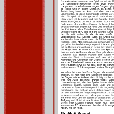
Normalerweise kann man das Spiel nur auf der We
Die Schnellspeicherfunktion greift zwar Pu
Hauptmenu. Innerhalb eines langen Dungeon ginge
es kleine Orte in einem Dungeon, an denen
Auffrischung benutzen kann und eben auch e
Lebensretter, da diese Speicherorte oftmals vor
sind. So spielt sich das ganze oft nach einem f
Story einen Ort besuchen und eine Aufgabe dort 
kleine Side Quests auf euch als früher. Nach 
Ende wartet dort ein Boss Gegner. Ihr besiegt ih
erhaltet entweder Zugriff auf neue Orte innerhalb 
der Zeit kommt dem Reisefeature eine wichtige B
und jeder kleine NPC teils immens wichtig. Neue
das Ihr wißt wohin Ihr als nächstes müßt 
verabschiedet hat. Ebenso laden die Shops na
werden durchaus wieder mehr die Tüftler angesp
früheren Teilen. Man kann also nie genug Geld ver
gut gelöst ist die Geldmenge eigentlich immer gü
gut zu Rüsten und auch um in Items die Potions u
die Möglichkeit mit einem Charakter den Specia
Potions auch Waffen zu klauen. Das geht dann so
Charakter das Stehlen Feature zum Lösen vo
bewachten Stadt zu kommen, muß man sich m
Klamotten und Uniformen der Gegner stehlen u
auch der Rätselanteil, wenn man es so nennen wi
immer Speichern wo es nur geht, denn das berühm
vorhanden und "Rücksetzpunkte" in dem Sinne gibt
Vor allem bei manchen Boss Gegner, die ebenfall
arbeiten, ist man über eine Speichermöglichkeit
der Gegner wieder äußerst vielschichtig, so das
was fürs Auge bekommt. Immer wieder wart
Überraschung auf, die den Spieler immer tiefe
Charaktere angeht. Dialoge ohne Ende und d
Locations im Spiel werden eigentlich nie langwei
einschlagen, oder sich an vielen Stellen einfach
um den kommenden Aufgaben gewachsen zu sein. D
so immens sein kann, setzt dem ganzen dann für
wir immer noch über ein technisch altbackenes G
Tiefgang und Spielzeit macht dem 6er kaum ei
Berufs oder Klassen Feature haben muß, soll
kommenden FF Abenteuern den 6er nicht entgeh
haben, wie ich finde.
Grafik & Sound....