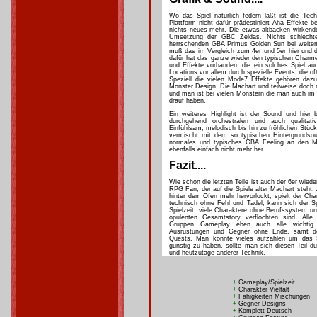
Wo das Spiel natürlich federn läßt ist die Techn
Plattform nicht dafür prädestiniert Aha Effekte 
nichts neues mehr. Die etwas altbacken wirkende
Umsetzung der GBC Zeldas. Nichts schlecht
herrschenden GBA Primus Golden Sun bei weite
muß das im Vergleich zum 4er und 5er hier und d
dafür hat das ganze wieder den typischen Charme 
und Effekte vorhanden, die ein solches Spiel a
Locations vor allem durch spezielle Events, die o
Speziell die vielen Mode7 Effekte gehören dazu
Monster Design. Die Machart und teilweise doch r
und man ist bei vielen Monstern die man auch im 
drauf haben.
Ein weiteres Highlight ist der Sound und hier 
durchgehend orchestralen und auch qualitat
Einfühlsam, melodisch bis hin zu fröhlichen Stü
vermischt mit dem so typischen Hintergrundso
normales und typisches GBA Feeling an den Ma
ebenfalls einfach nicht mehr her.
Fazit....
Wie schon die letzten Teile ist auch der 6er wied
RPG Fan, der auf die Spiele alter Machart steht
hinter dem Ofen mehr hervorlockt, spielt der Ch
technisch ohne Fehl und Tadel, kann sich der Sp
Spielzeit, viele Charaktere ohne Berufssystem un
opulenten Gesamtstory verflochten sind. Alle
Gruppen Gameplay eben auch alle wichtig
Ausrüstungen und Gegner ohne Ende, samt den
Quests. Man könnte vieles aufzählen um das Spi
günstig zu haben, sollte man sich diesen Teil 
und heutzutage anderer Technik.
+
Gameplay/Spielzeit
+
Charakter Vielfalt
+
Fähigkeiten Mischungen
+
Gegner Designs
+
Komplett Deutsch