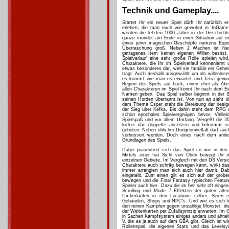
Technik und Gameplay....
Startet Ihr ein neues Spiel dürft Ihr natürlich 
erleben, die man euch wie gewohnt in InGame G
werden die letzten 1000 Jahre in der Geschich
ganze mündet am Ende in einer Situation auf ei
eines jener magischen Geschöpfe namens Esper 
Überraschung groß. Neben 2 Wachen ist hier
getragenes Item keinen eigenen Willen besitzt,
Spielverlauf eine sehr große Rolle spielen wird
Charaktere, die Ihr im Spielverlauf kennenlernt 
etwas besonderes dar, weil sie familiär ein Ge
trägt. Auch deshalb ausgewählt um als willenlos
es kommt wie man es erwartet und Terra gewinnt 
Beginn des Spiels auf Lock, einen eher als Ab
allen Charakteren im Spiel könnt Ihr nach dem Ei
Namen geben. Das Spiel selber beginnt in der S
seinen Horden überrannt ist. Von nun an zieht d
dem Thema Esper steht die Bereisung der riesig
der Sieg über Kefka. Bis dahin steht dem RPG u
schon epochales Spielvergnügen bevor. Viellei
Spielspaß und vor allem Umfang. Vergeßt die 20 
locker das doppelte ansetzen und bekommt se
geboten. Neben üblicher Dungeonvielfalt darf au
verbessert werden. Doch eines nach dem and
Grundlagen des Spiels.
Dabei präsentiert sich das Spiel so wie in den
Mittels einer Iso Sicht von Oben bewegt Ihr
einzelnen Gebiete. Im Vergleich mit den DS Vers
Charaktere auch schräg bewegen kann, wirkt das 
immer arrangiert man sich auch hier damit. Dab
eingeteilt. Zum einen gilt es sich auf der grob
bewegen und die Final Fantasy typischen Featur
Spieler auch hier. Dazu die im 6er sehr oft ein
Scrolling und Mode 7 Effekten der guten alt
Umherlaufen in den Locations selber. Seien 
Gebäuden, Shops und NPC's. Und wie es sich für
den reinen Kämpfen gegen unzählige Monster, die
der Weltenkarten per Zufallsprinzip erwarten. Im
in Sachen Kampfsystem einiges anders und ähnelt
V, die es ja auch auf dem GBA gibt. Gleich ist w
Rollenspiel, die eigenen Stats und das Levels