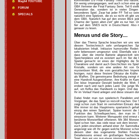
kommenden DS Final Fantasy Titeln und natürli
Mag64 YOUTUBE
Ein wenig untergegangen, weil auch schon eine ga
GBA Vertreter der Final Fantasy Serie. Teil 6 stel
FORUM
Generation dar, sondern ist in vielen Dingen
besonderes Spiel. Zwar hat jeder FF Teil so sei
SPECIALS
natürlich eine Spielzeit, die es so nicht oft gibt u
dem GBA. Natürlich hat auf den ersten Blick je
Charme der "guten alten Zeit" gibt es nur hier. 
6er auf dem SNES nicht in Deutschland. Also 
genauer zu lesen.
Menus und die Story....
Über das Thema Sprache brauchen wir uns wie 
diesem Texttechnisch sehr umfangreichen Sp
lokalisierten Inhalt. Inklusive humorvoller Rede
sehr liebenswert umgesetzt sind. Ebenfalls wie
dass über die interne Batterie abgewickelt wir
Speicherplätze und es existiert auch im 6er die 
Spieler gemacht ist eines der Highlights die St
Charaktere und damit auch Geschichten ins Spiel 
Kristalle, sondern um eine andere Art von G
mysteriösen Welt, die vom gestahlschen Imperi
festigen, nutzt diese finstere Diktatur die Kräf
als Waffen. Die gemeinsame Bedrohung zwingt riv
eine Handvoll Ausgestoßener, ihre Kräfte im Ka
Der böse Imperator Gestahl bedroht die Welt. 
erobert nach und nach jedes Land. Die junge Ma
auf, um Kefka das Handwerk zu legen. Und das si
Ihr im Verlauf Hand anlegen und diese steuern dür
Dabei findet man nun spielerisch Parallelen u
Vorgänger, die das Spiel so reizvoll machen. Der St
zeigt schon zum Start im vermehrten Einsatz des
Wie immer ist das Hauptmenu spartanisch gehalt
einzig den reinen Spielstart. Später kommt die
Funktion des Schnellspeichers, den man im S
einsetzen kann. Weiterer Menupunkt sind erneut 
berühmte Monsterfibel offerieren. Mit 384 Monste
Spiel schon hier, das viele neue seit dem letzt
euch jeden einzelnen anhand einer Art Sammelkar
angezeigt wie oft Ihr gegen welche Monster scho
diesem über das sogenannte Stehlen Featu
Detailwissens erneut ein großartiges Nachschla
Spiel, dem wir uns nun etwas intensiver widmen w