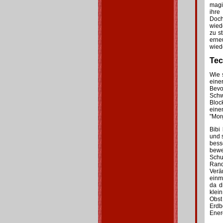
magi
ihre
Doch
wied
zu s
erne
wied
Tec
Wie 
eine
Bev
Schw
Bloc
eine
"Mor
Bibi
und 
bes
bewe
Schu
Rand
Verä
einm
da d
klei
Obst
Erdb
Ener