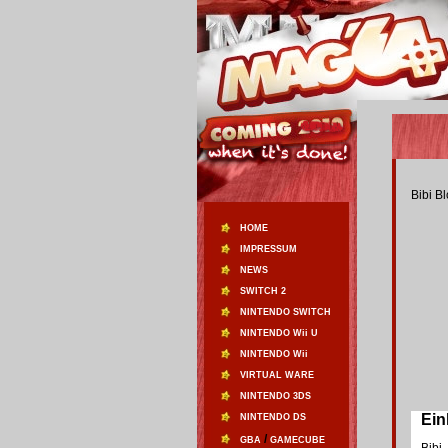
Bibi B
HOME
IMPRESSUM
NEWS
SWITCH 2
NINTENDO SWITCH
NINTENDO Wii U
NINTENDO Wii
VIRTUAL WARE
NINTENDO 3DS
Einl
NINTENDO DS
/
GBA
GAMECUBE