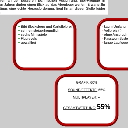
ren an der besseren technischen Ausführung. Bibi-Freunde in
en Jahren dürfen einen Blick auf das Abenteuer werfen. Erwartet Ihr
rdings eine echte Herausforderung, liegt Ihr an dieser Stelle leider
h!
+
Bibi Blocksberg und Kartoffelbrei
-
kaum Umfang
+
sehr einsteigerfreundlich
-
Vollpreis (!)
+
sechs Minispiele
-
ohne Anspruch
+
Fluglevels
-
Passwort-Syst
+
gewaltfrei
-
lange Laufweg
GRAFIK:
60%
SOUND/EFFEKTE:
65%
MULTIPLAYER:
--
55%
GESAMTWERTUNG: