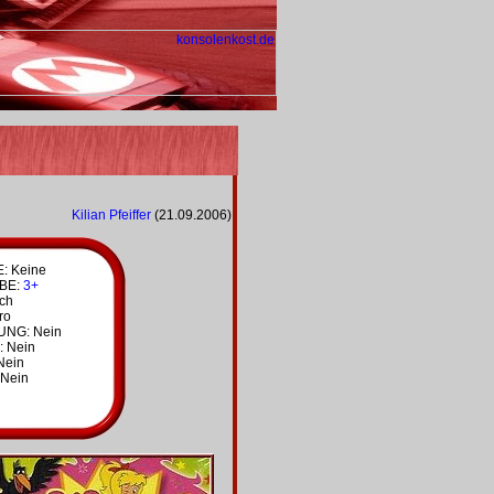
Kilian Pfeiffer
(21.09.2006)
 Keine
BE:
3+
ich
ro
NG: Nein
: Nein
Nein
Nein