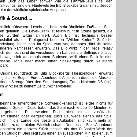
en Euch das Leben schwer. Wie die Fahrrad-Levels bei den
all-Jungs, sind die Fluglevels bei Bibi Blocksberg ganz nett. Jedoch
 hier der wirkliche spielerische Anspruch.
fik & Sound....
ntlich hübschere Levels als beim sehr ähnlichen Fußballer-Spiel
en gefallen. Die Level-Grafik ist relativ bunt in Szene gesetzt, die
de wurden witzig animiert. Auch Bibi ist technisch besser
estattet als der Protagonist bei den "Wilden Kerlen". Grafische
chslung findet man im Spiel zwar vor, dennoch dürft Ihr keine
nderen Raffinessen erwarten. Das Bild wirkt in der Regel relativ
isch, dennoch sind die verschiedenen Landschafts-Settings vielfältig.
 bewegt sich am erholsamen Badesee, wirft einen Blick in eine
assene Höhle oder macht einen Spaziergang durch Neustadts
tpark.
Originalsoundtrack zu Bibi Blocksbergs Hörspielfolgen erwartet
 gleich zu Beginn Eures Abenteuers. Ansonsten dudelt die Musik in
toner Strenge über den Soundausgang Eures Nintendo DS (lite).
ch wirkt sie zu keinem Zeitpunkt nervtötend.
t....
beinnahe unterfordernde Schwierigkeitsgrad ist leider nichts für
andene Spieler. Diese haben das Spiel nach knapp 90 Minuten zu
e gebracht. Es erwarten Euch nicht einmal zusätzliche
smissionen oder dergleichen. Bibis Laufwege ziehen das Spiel
tlich in die Länge, die gestellten Aufgaben sind kaum mehr an
achheit zu unterbieten. Wirklich schade! Dennoch ist Bibis Abenteuer
esamten ein ganzes Stück besser als das Fußballer-Werk der
gen Studios". Dies liegt zum einen an zusätzlichen Minispielen, zum