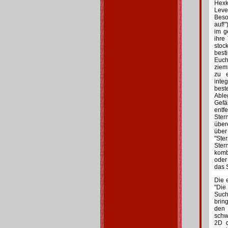
Hexk
Leve
Beso
auf!
im g
ihre
stoc
best
Euch
ziem
zu e
inte
best
Able
Gefä
entf
Ste
über
über
"Ste
Ster
komb
oder
das 
Die 
"Die
Such
brin
den 
schw
2D d