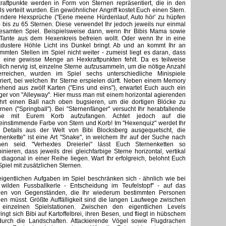
raftpunkte werden in Form von Sternen repräsentiert, die in den
ls verteilt wurden. Ein gewöhnlicher Angriff kostet Euch einen Stern.
ndere Hexsprüche ("Eene meene Hürdenlauf, Auto hör' zu hüpfen
") bis zu 65 Sternen. Diese verwendet Ihr jedoch jeweils nur einmal
esamten Spiel. Beispielsweise dann, wenn Ihr Bibis Mama sowie
 Tante aus dem Hexenkreis befreien wollt. Oder wenn Ihr in eine
kdustere Höhle Licht ins Dunkel bringt. Ab und an kommt Ihr an
immten Stellen im Spiel nicht weiter - zumeist liegt es daran, dass
 eine gewisse Menge an Hexkraftpunkten fehlt. Da es teilweise
lich nervig ist, einzelne Sterne aufzusammeln, um die nötige Anzahl
rreichen, wurden im Spiel sechs unterschiedliche Minispiele
griert, bei welchen Ihr Sterne erspielen dürft. Neben einem Memory
ehend aus zwölf Karten ("Eins und eins"), erwartet Euch auch ein
ger von "Alleyway". Hier muss man mit einem horizontal agierenden
hrt einen Ball nach oben bugsieren, um die dortigen Blöcke zu
ernen ("Springball"). Bei "Sternenfänger" versucht Ihr herabfallende
rne mit Eurem Korb aufzufangen. Achtet jedoch auf die
einstimmende Farbe von Stern und Korb! Im "Hexenquiz" werdet Ihr
 Details aus der Welt von Bibi Blocksberg ausgequetscht, die
rnenkette" ist eine Art "Snake", in welchem Ihr auf der Suche nach
nen seid. "Verhextes Dreierlei" lässt Euch Sternenketten so
inieren, dass jeweils drei gleichfarbige Sterne horizontal, vertikal
 diagonal in einer Reihe liegen. Wart Ihr erfolgreich, belohnt Euch
Spiel mit zusätzlichen Sternen.
eigentlichen Aufgaben im Spiel beschränken sich - ähnlich wie bei
 wilden Fussballkerle - Entscheidung im Teufelstopf" - auf das
en von Gegenständen, die Ihr wiederum bestimmten Personen
gen müsst. Größte Auffälligkeit sind die langen Laufwege zwischen
einzelnen Spielstationen. Zwischen den eigentlichen Levels
ingt sich Bibi auf Kartoffelbrei, ihren Besen, und fliegt in hübschem
urch die Landschaften. Attackierende Vögel sowie Flugdrachen