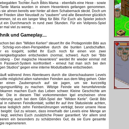
ebegabten Tochter. Auch Bibis Mama - ebenfalls eine Hexe - sowie
 Tante Mania wurden in einem Hexenkreis gefangen genommen.
 sie ahnen bereits wer hinter all dem Schabernack steckt. Doch um
er Frieden über Neustadt zu "zaubern" und alle Bewohner glücklich
timmen, ist es ein langer Weg für Bibi. Für Euch als Spieler jedoch
ut ein Durchmarsch in rund zwei Stunden. Für ein Vollpreis-Spiel
er mal viel zu wenig…
hnik und Gameplay....
schon bei den "Wilden Kerlen" steuert Ihr die Protagonistin Bibi aus
r Schräg-von-oben-Perspektive durch die bunten Landschaften.
or es losgeht, solltet Ihr Euch noch für einen von zwei
ierigkeitsgraden entscheiden (normal, schwer). Auch bei "Bibi
ksberg - Der magische Hexenkreis" werdet Ihr wieder einmal mit
m Passwort-System konfrontiert - erneut hat man sich bei den
gen Studios" gegen eine interne Modulbatterie entschieden.
 läuft während ihres Abenteuers durch die überschaubaren Levels
sollte möglichst allen nahenden Feinden aus dem Weg gehen. Oder
ser einen Zauberspruch auf sie jagen, um sie kurzzeitig
gungsunfähig zu machen. Witzige Feinde wie herumfahrende
bkarren machen Euch das Leben schwer. Kleine Geschichte am
e: Die in diesem Titel vorkommenden Igel erscheinen ohne
nderung auch bei dem GBA-Spiel der "Wilden Kerle". Gerät Bibi
al in näheren Feindkontakt, solltet Ihr auf ihre Statusleiste achten,
iese lediglich zehn Feinberührungen verträgt, bevor unsere Hexe
n beigibt. Gut zu wissen, dass innerhalb der Levels eine Menge an
 liegt, welches Euch zusätzliche Power garantiert. Vor allem sind
eeren ein besonders zu schätzendes Gut, da sie Eure gesamte
gie regenerieren.