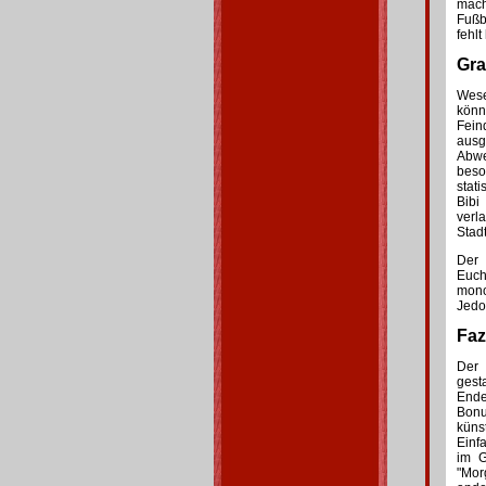
mach
Fußb
fehlt
Gra
Wese
könn
Fein
ausg
Abwe
beso
stat
Bibi
verl
Stad
Der 
Euch
mono
Jedo
Fazi
Der 
gest
End
Bonu
küns
Einf
im G
"Mor