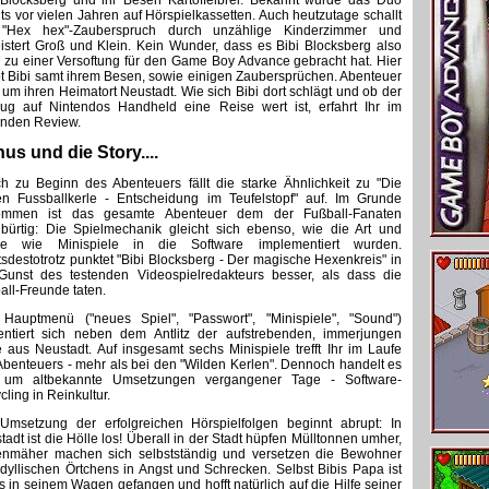
 Blocksberg und ihr Besen Kartoffelbrei. Bekannt wurde das Duo
its vor vielen Jahren auf Hörspielkassetten. Auch heutzutage schallt
"Hex hex"-Zauberspruch durch unzählige Kinderzimmer und
istert Groß und Klein. Kein Wunder, dass es Bibi Blocksberg also
 zu einer Versoftung für den Game Boy Advance gebracht hat. Hier
bt Bibi samt ihrem Besen, sowie einigen Zaubersprüchen. Abenteuer
 um ihren Heimatort Neustadt. Wie sich Bibi dort schlägt und ob der
lug auf Nintendos Handheld eine Reise wert ist, erfahrt Ihr im
enden Review.
us und die Story....
ch zu Beginn des Abenteuers fällt die starke Ähnlichkeit zu "Die
en Fussballkerle - Entscheidung im Teufelstopf" auf. Im Grunde
ommen ist das gesamte Abenteuer dem der Fußball-Fanaten
bürtig: Die Spielmechanik gleicht sich ebenso, wie die Art und
se wie Minispiele in die Software implementiert wurden.
tsdestotrotz punktet "Bibi Blocksberg - Der magische Hexenkreis" in
Gunst des testenden Videospielredakteurs besser, als dass die
all-Freunde taten.
Hauptmenü ("neues Spiel", "Passwort", "Minispiele", "Sound")
entiert sich neben dem Antlitz der aufstrebenden, immerjungen
 aus Neustadt. Auf insgesamt sechs Minispiele trefft Ihr im Laufe
Abenteuers - mehr als bei den "Wilden Kerlen". Dennoch handelt es
 um altbekannte Umsetzungen vergangener Tage - Software-
ling in Reinkultur.
Umsetzung der erfolgreichen Hörspielfolgen beginnt abrupt: In
tadt ist die Hölle los! Überall in der Stadt hüpfen Mülltonnen umher,
nmäher machen sich selbstständig und versetzen die Bewohner
idyllischen Örtchens in Angst und Schrecken. Selbst Bibis Papa ist
los in seinem Wagen gefangen und hofft natürlich auf die Hilfe seiner