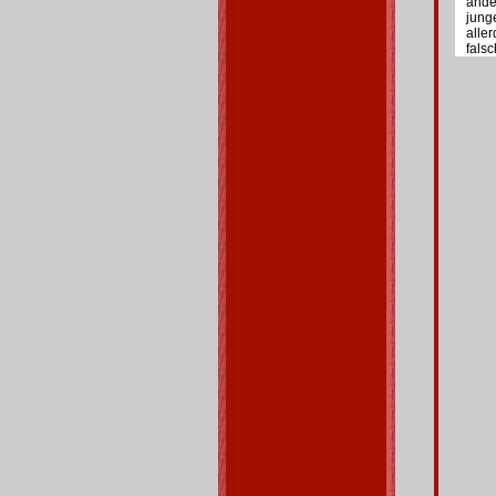
ande
jung
alle
falsc