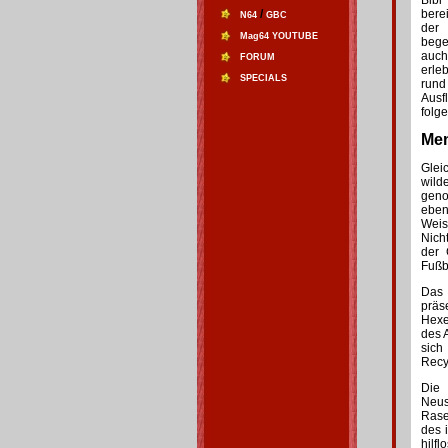
Bibi
/
bere
N64
GBC
der 
Mag64 YOUTUBE
bege
auch
FORUM
erle
SPECIALS
rund
Ausf
folg
Men
Glei
wild
gen
eben
Wei
Nich
der 
Fußb
Das 
präs
Hexe
des 
sich
Recyc
Die 
Neus
Rase
des 
hilf