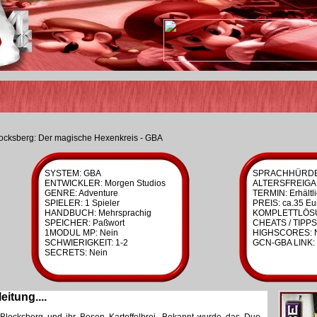
locksberg: Der magische Hexenkreis - GBA
SYSTEM: GBA
SPRACHHÜRDE:
ENTWICKLER: Morgen Studios
ALTERSFREIGA
GENRE: Adventure
TERMIN: Erhältl
SPIELER: 1 Spieler
PREIS: ca.35 Eu
HANDBUCH: Mehrsprachig
KOMPLETTLÖSU
SPEICHER: Paßwort
CHEATS / TIPPS
1MODUL MP: Nein
HIGHSCORES: 
SCHWIERIGKEIT: 1-2
GCN-GBA LINK: 
SECRETS: Nein
eitung....