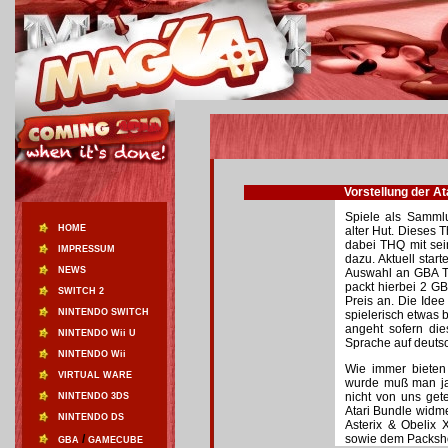
Vorstellung der A
Spiele als Samml
HOME
alter Hut. Dieses
dabei THQ mit sei
IMPRESSUM
dazu. Aktuell star
NEWS
Auswahl an GBA Ti
packt hierbei 2 G
SWITCH 2
Preis an. Die Idee 
NINTENDO SWITCH
spielerisch etwas b
angeht sofern di
NINTENDO Wii U
Sprache auf deuts
NINTENDO Wii
Wie immer bieten 
VIRTUAL WARE
wurde muß man ja 
nicht von uns get
NINTENDO 3DS
Atari Bundle widme
NINTENDO DS
Asterix & Obelix 
/
sowie dem Packsho
GBA
GAMECUBE