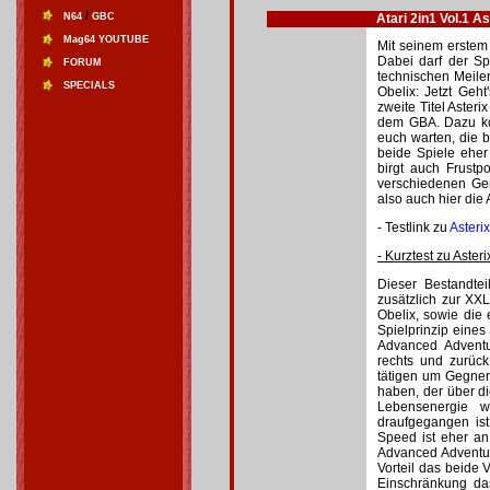
/
N64
GBC
Atari 2in1 Vol.1 A
Mag64 YOUTUBE
Mit seinem erstem 
Dabei darf der S
FORUM
technischen Meile
SPECIALS
Obelix: Jetzt Geh
zweite Titel Asteri
dem GBA. Dazu kom
euch warten, die b
beide Spiele eher
birgt auch Frustp
verschiedenen Ge
also auch hier die
- Testlink zu
Asteri
- Kurztest zu Aster
Dieser Bestandtei
zusätzlich zur XXL
Obelix, sowie die 
Spielprinzip eines 
Advanced Adventur
rechts und zurüc
tätigen um Gegner
haben, der über d
Lebensenergie 
draufgegangen is
Speed ist eher an
Advanced Adventure
Vorteil das beide V
Einschränkung das